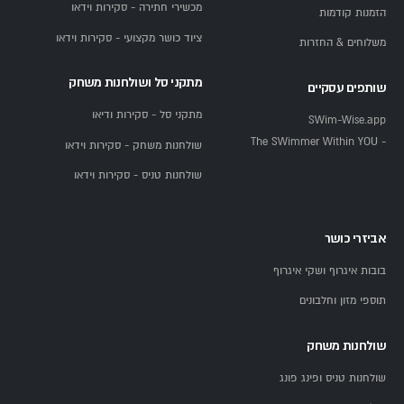
מכשירי חתירה - סקירות וידאו
הזמנות קודמות
ציוד כושר מקצועי - סקירות וידאו
משלוחים & החזרות
מתקני סל ושולחנות משחק
שותפים עסקיים
מתקני סל - סקירות ודיאו
SWim-Wise.app
- The SWimmer Within YOU
שולחנות משחק - סקירות וידאו
שולחנות טניס - סקירות וידאו
אביזרי כושר
בובות איגרוף ושקי איגרוף
תוספי מזון וחלבונים
שולחנות משחק
שולחנות טניס ופינג פונג