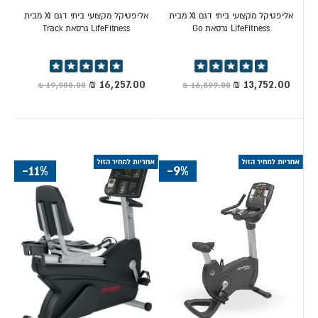
איך מתחברים לאפליקציות האימון של לייף פיטנס?
אליפטיקל מקצועי ביתי דגם X1 מבית
אליפטיקל מקצועי ביתי דגם X1 מבית
LifeFitness גרסאת Go
LifeFitness גרסאת Track
רוב הצגים המודרניים (כמו סדרת Track Connect) כוללים חיבור
Bluetooth ו-NFC מהיר לסמארטפונים ושעונים חכמים.
דירוג:
דירוג:
100%
100%
מחיר
מחיר
מיוחד
מיוחד
-11%
-9%