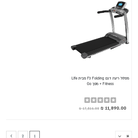
מסלול ריצה דגם F3 Folding מבית LIfe
Fitness + מסך Go
Rating:
0%
מחיר
מיוחד
דף
דף
דף
הבא
tly reading page
2
1