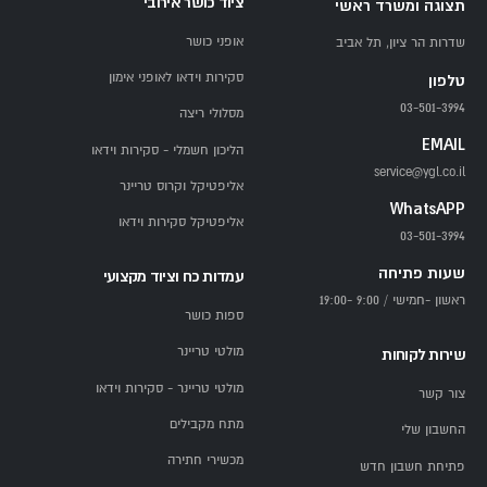
ציוד כושר אירובי
תצוגה ומשרד ראשי
אופני כושר
שדרות הר ציון, תל אביב
סקירות וידאו לאופני אימון
טלפון
03-501-3994
מסלולי ריצה
EMAIL
הליכון חשמלי - סקירות וידאו
service@ygl.co.il
אליפטיקל וקרוס טריינר
WhatsAPP
אליפטיקל סקירות וידאו
03-501-3994
שעות פתיחה
עמדות כח וציוד מקצועי
ראשון -חמישי / 9:00 -19:00
ספות כושר
מולטי טריינר
שירות לקוחות
מולטי טריינר - סקירות וידאו
צור קשר
מתח מקבילים
החשבון שלי
מכשירי חתירה
פתיחת חשבון חדש