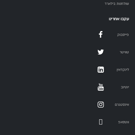
שולחנות בילארד
עקבו אחרינו
פייסבוק
טוויטר
לינקדאין
יוטיוב
אינסטגרם
ווטסאפ