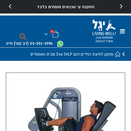
התקנה עי טכנאים מומחים בלבד
Toggle
פריטים
0
Nav
Cart
83175304 ספק
משרד הבטחון
03-501-3994
(רב קווי)
חייג
מתקן לחיצת רגליים דגם Evo S9LP מבית נאוטוליס
Skip
to
the
end
of
the
images
gallery