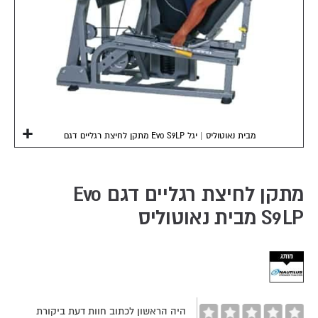
מתקן לחיצת רגליים דגם Evo S9LP מבית נאוטוליס | יגל
Skip
to
the
מתקן לחיצת רגליים דגם Evo
beginning
S9LP מבית נאוטוליס
of
the
images
gallery
היה הראשון לכתוב חוות דעת ביקורת