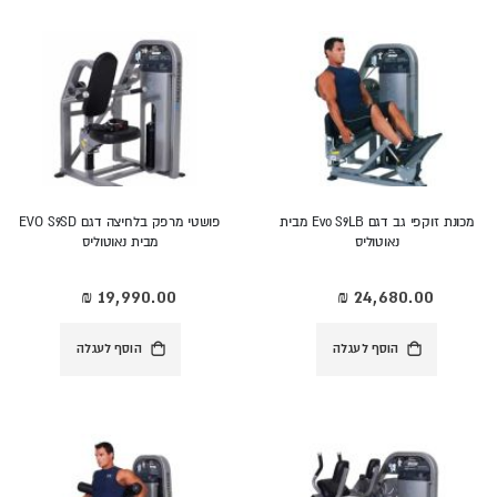
מכונת זוקפי גב דגם Evo S9LB מבית
פושטי מרפק בלחיצה דגם EVO S9SD
נאוטוליס
מבית נאוטוליס
הוסף לעגלה
הוסף לעגלה