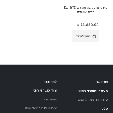
פושטי מרפק בהרמה דגם Evo S9TE
מבית נאוטוליס
הוסף לעגלה
צור קשר
למד וקנה
ציוד כושר אירובי
תצוגה ומשרד ראשי
אופני כושר
שדרות הר ציון, תל אביב
סקירות וידאו לאופני אימון
טלפון