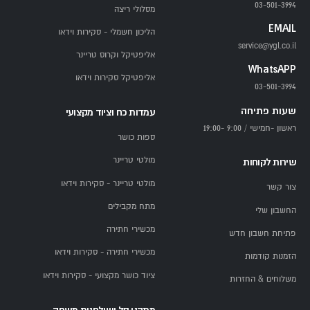
03-501-3994
מסלולי ריצה
EMAIL
הליכון חשמלי - סקירות וידאו
service@ygl.co.il
אליפטיקל וקרוס טריינר
WhatsAPP
אליפטיקל סקירות וידאו
03-501-3994
שעות פתיחה
עמדות כח וציוד מקצועי
ראשון -חמישי / 9:00 -19:00
ספות כושר
מולטי טריינר
שירות לקוחות
מולטי טריינר - סקירות וידאו
צור קשר
מתח מקבילים
החשבון שלי
מכשירי חתירה
פתיחת חשבון חדש
מכשירי חתירה - סקירות וידאו
הזמנות קודמות
ציוד כושר מקצועי - סקירות וידאו
משלוחים & החזרות