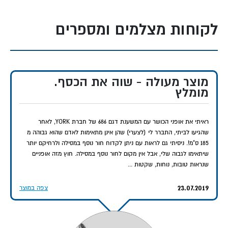
גופני
שקט:
אופניים מגנטיות שקטות לחלוטין - מתאימות לשימוש
לקוחות מצלמים ומספרים
בדירה
מולטי טאסקינג:
אפשר לצפות בטלוויזיה, לקרוא או אפילו
לעבוד תוך כדי רכיבה
שאלות נפוצות על אופני כושר
מוצר מעולה - שוה את הכסף.
מומלץ
איך בוחרים אופני אימון לבית?
כדי לבחור אופניים מתאימים לבית, שימו לב לסוג ההתנגדות (מגנטית
ראיתי את אופני הכושר עם המשענת דגם 686 של חברת YORK, לאחר
שהגיעו לביתי, התברר לי (לצערי) שהן אינן מתאימות לאדם שהוא גבוהה מ
או חגורה), משקל גלגל התנופה, ומשקל המשתמש המקסימלי. אופניים
185 ס"מ!. ניסיתי גם לראות עם ניתן לקדוח חור נוסף במסילה ולרחיקם יותר
ביתיים עם התנגדות מגנטית שקטים ונוחים יותר לשימוש ביתי.
שיתאימו לגבוה שלי, אבל אין מקום לחור נוסף במסילה. חוץ מזה אופניים
שנראות טובות, נוחות, שקטות ...
איזה אופניים ביתיים מומלצות לבית?
לרוב המשתמשים, אופני אימון עם התנגדות מגנטית ומסך LCD
23.07.2019
צפה במוצר
מספיקות. דגמי Kettler Cycle ו-Vo2 Royal מציעים תמורה מעולה.
למבוגרים, מומלצות אופני משענת (Recumbent).