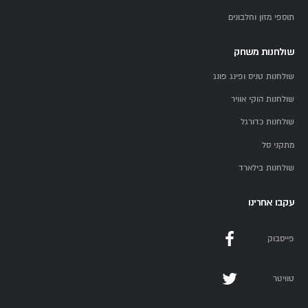
תוספי מזון וחלבונים
★★★★★
שולחנות משחק
"האופני כושר הגיע מקצועי, ההתקנה הייתה מהירה
שולחנות טניס ופינג פונג
והשירות מצוין. ממליץ בחום!"
שולחנות הוקי אוויר
דני כהן
, תל אביב
שולחנות כדורגל
מתקני סל
★★★★★
שולחנות בילארד
"היעוץ הפרטני ב-YGL עזר לי לבחור בדיוק את האופני
עקבו אחרינו
כושר המתאים לי. תודה!"
פייסבוק
מיכל לוי
, חיפה
טוויטר
★★★★★