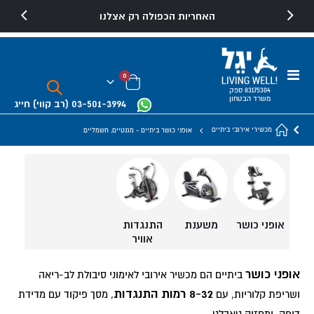
האחריות הכפולה רק אצלנו
Toggle
פריטים
0
Nav
Cart
83175304 ספק
משרד הבטחון
03-501-3994
(רב קווי)
חייג
מכשירי אירובי ביתיים
אופני כושר ביתיים - מגנטיים, חשמליים
אופני כושר
משענת
התנגדות
אוויר
אופני כושר
ביתיים הם מכשיר אירובי לאימוני סיבולת לב-ריאה
8-32 רמות התנגדות
ושריפת קלוריות, עם
, מסך פיקוד עם מדידת
דופק, ומחזיק טאבלט.