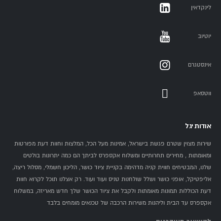
"YGL הם ספק משרד הביטחון - איכות מקצועית, אחריות
לינקדאין
מלאה ושירות אישי."
יוטיוב
אבי מזרחי
, מודיעין
אינסטגרם
קראו עוד במגזין יגל:
אופניים מכניות - חוזרים ליסודות
—
ווטסאפ
מדריך מקיף עם טיפים מקצועיים לבחירת האופני הכושר
המתאים לכם.
אודות יגל
שירות מצוין שטרם פגשת בישראל, אמינות מעל הכל, המלצות וחוות דעת מפורטות
? מדריך מקיף חדש:
מדריך קניית אופני כושר 2026 - איך
ומאומתות , מחירים תחרותיים ומשלוח אקספרס לביתך הם כמה יתרונות בולטים
לבחור אופניים לבית
— קראו את המדריך המקיף לפני שאתם
שלנו, המבטיחים חווית קניה מדהימה בקניית ציוד כושר, הליכון חשמלי, מסלול ריצה,
אליפטיקל, אופני כושר ושלל שולחנות טניס ועוד ועוד. רק אצלנו תוכל לקרוא חוות
בוחרים.
דעת הכוללות תמונות מאומתות ולקבל את ציוד הכושר שלך חדש מאריזה, במשלוח
אקספרס עד הבית וליהנות משירות הרכבה של טכנאים מומחים בלבד
לא בטוחים?
קראו:
אופני כושר או ספינינג? איזה אופניים