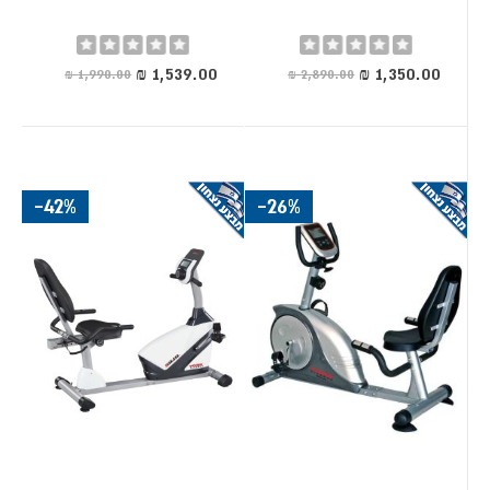
6 קריטריונים חשובים
Rating:
Rating:
0%
0%
מחיר
מחיר
1. סוג התנגדות
מיוחד
מיוחד
מגנטית:
שקטה, חלקה, תחזוקה אפסית. הבחירה המומלצת לרוב
האנשים.
-42%
-26%
אלקטרומגנטית:
כיוונון מדויק, תוכניות אוטומטיות, מדידת הספק.
לאופניים מתקדמות.
התנגדות אוויר:
התנגדות עולה ככל שמדווש מהר יותר. לאימון
אינטנסיבי.
2. גלגל תנופה
5-10 ק״ג
באופניים לאימון, גלגל תנופה של
מספיק לדיווש חלק ונוח
לרוב המתאמנים הביתיים.