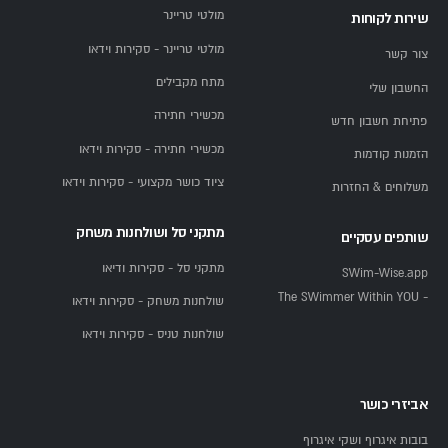
מולטי טריינר
שירות לקוחות
סוג
גלגל
משתמש
טווח
מולטי טריינר - סקירות וידאו
סוג שימוש
התנגדות
תנופה
מקס׳
מחירים
צור קשר
מתח מקבילים
החשבון שלי
אימון בסיסי
מגנטי
5-8 ק"ג
100 ק"ג
699-1,800
מכשירי חתירה
פתיחת חשבון חדש
₪
מכשירי חתירה - סקירות וידאו
הזמנות קודמות
אימון רגיל
מגנטי שקט
9-12
120 ק"ג
1,800-
ציוד כושר מקצועי - סקירות וידאו
משלוחים & החזרות
ביתי
ק"ג
3,500 ₪
מתקני סל ושולחנות משחק
שותפים עסקיים
אימון רציני
אלקטרומגנטי
13-15
130-150
3,500-
מתקני סל - סקירות ודיאו
SWim-Wise.app
ק"ג
ק"ג
7,500 ₪
- The SWimmer Within YOU
שולחנות משחק - סקירות וידאו
חצי-מקצועי
אלקטרומגנטי
15-20
150+ ק"ג
7,500-
שולחנות טניס - סקירות וידאו
+ תוכניות
ק"ג
13,400 ₪
אביזרי כושר
מה אומרים לקוחות שקנו אצלנו אופני כושר?
בובות איגרוף ושקי איגרוף