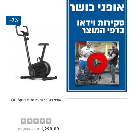
— אימון אירובי במגוון עצימויות מבלי לצאת מהבית.
המגוון העיקרי של אופני כושר: אופני כושר אנכיים (יציבה זקופה, כמו
-7%
אופני כביש), אופני כושר אורתופדיים (חצי-אופקיים עם משענת,
מומלץ לגב/ברך רגישים), ואופני כושר ספינינג (סימולציה של אימון
תחרותי עם גלגל תנופה כבד).
שריפת קלוריות באופני כושר: 250-500 לשעה, תלוי בעצימות הרכיבה.
אילו סוגי אופני כושר קיימים
לאימון ביתי?
אופני כושר זקופות (Upright)
אופני כושר 280927 מבית C-Sport®
אופני כושר זקופות הן הסוג הקלאסי והפופולרי ביותר. הדוושות
מתחת למתאמן, הישיבה זקופה. מפעילות בעיקר ירכיים, ישבן
Rating:
ושוקיים.
0%
מחיר
מיוחד