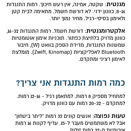
מגנטית
: שקטה, אמינה, אין רעש חיכוך. רמות התנגדות
8-16, כוונון ידני. לא דורשת חשמל. מתאימה לבית קטן
ולאימון בסיסי-רגיל. מחיר נמוך יותר.
אלקטרומגנטית
: דורשת חשמל. רמות התנגדות 16-32,
כוונון מדויק בלחיצת כפתור. תוכניות אימון אוטומטיות
שמשנות התנגדות, מדידת הספק בוואט (W), חיבור
Bluetooth לאפליקציות (Zwift, Kinomap). מומלצת
לאימון רציני ומתקדם.
כמה רמות התנגדות אני צריך?
למתחיל מספיק 8 רמות. למתאמן רגיל - 12-16 רמות.
למתקדם - 20-32 רמות עם כוונון מדויק.
טעות נפוצה
: אנשים קונים 32 רמות "ליתר ביטחון"
אבל לא משתמשים מעבר ל-15. עדיף לקנות 16 רמות
איכותיות מ-32 רמות זולות.