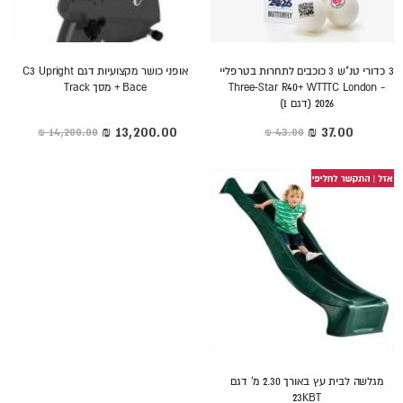
3 כדורי טנ"ש 3 כוכבים לתחרות בטרפליי
אופני כושר מקצועיות דגם C3 Upright
- Three-Star R40+ WTTTC London
Bace + מסך Track
2026 (דגם 1)
מחיר
מחיר
מיוחד
מיוחד
מגלשה לבית עץ באורך 2.30 מ' דגם
23KBT