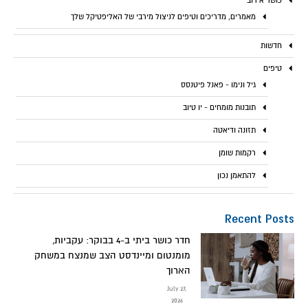
כושר אירובי
מאמרים, מדריכים וטיפים לניצול מירבי של האליפטיקל שלך
חדשות
טיפים
גיל ונימו - פאנל פיטנסס
תובנות מומחים - יו טיוב
תזונה ודיאטה
רקמות שומן
להתאמן נכון
Recent Posts
חדר כושר ביתי ב-4 בבוקר: עקביות,
מומנטום ומיינדסט הצב שמנצח במשחק
הארוך
July 27,
2026