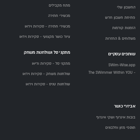
מתח מקבילים
החשבון שלי
מכשירי חתירה
פתיחת חשבון חדש
מכשירי חתירה - סקירות וידאו
הזמנות קודמות
ציוד כושר מקצועי - סקירות וידאו
משלוחים & החזרות
מתקני סל ושולחנות משחק
שותפים עסקיים
מתקני סל - סקירות ודיאו
SWim-Wise.app
- The SWimmer Within YOU
שולחנות משחק - סקירות וידאו
שולחנות טניס - סקירות וידאו
אביזרי כושר
בובות איגרוף ושקי איגרוף
תוספי מזון וחלבונים