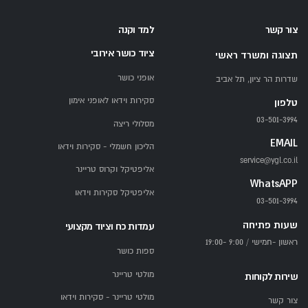
צור קשר
למד וקנה
ציוד כושר אירובי
תצוגה ומשרד ראשי
אופני כושר
שדרות הר ציון, תל אביב
סקירות וידאו לאופני אימון
טלפון
03-501-3994
מסלולי ריצה
EMAIL
הליכון חשמלי - סקירות וידאו
service@ygl.co.il
אליפטיקל וקרוס טריינר
WhatsAPP
אליפטיקל סקירות וידאו
03-501-3994
שעות פתיחה
עמדות כח וציוד מקצועי
ראשון -חמישי / 9:00 -19:00
ספות כושר
מולטי טריינר
שירות לקוחות
מולטי טריינר - סקירות וידאו
צור קשר