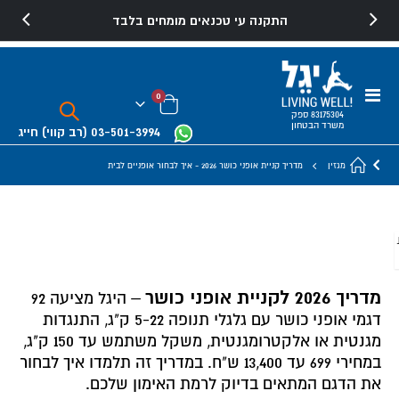
התקנה עי טכנאים מומחים בלבד
משלוח והרכבה חינם למוצרים נבחרים
Toggle
פריטים
0
Nav
Cart
83175304 ספק
משרד הבטחון
03-501-3994
(רב קווי)
חייג
מגזין
מדריך קניית אופני כושר 2026 - איך לבחור אופניים לבית
מדריך 2026 לקניית אופני כושר
– היגל מציעה 92
דגמי אופני כושר עם גלגלי תנופה 5-22 ק"ג, התנגדות
מגנטית או אלקטרומגנטית, משקל משתמש עד 150 ק"ג,
במחירי 699 עד 13,400 ש"ח. במדריך זה תלמדו איך לבחור
את הדגם המתאים בדיוק לרמת האימון שלכם.