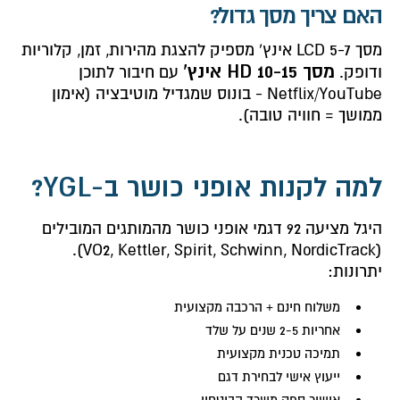
האם צריך מסך גדול?
מסך LCD 5-7 אינץ' מספיק להצגת מהירות, זמן, קלוריות
מסך HD 10-15 אינץ'
ודופק.
עם חיבור לתוכן
Netflix/YouTube - בונוס שמגדיל מוטיבציה (אימון
ממושך = חוויה טובה).
למה לקנות אופני כושר ב-YGL?
היגל מציעה 92 דגמי אופני כושר מהמותגים המובילים
(VO2, Kettler, Spirit, Schwinn, NordicTrack).
יתרונות:
משלוח חינם + הרכבה מקצועית
אחריות 2-5 שנים על שלד
תמיכה טכנית מקצועית
ייעוץ אישי לבחירת דגם
אישור ספק משרד הביטחון