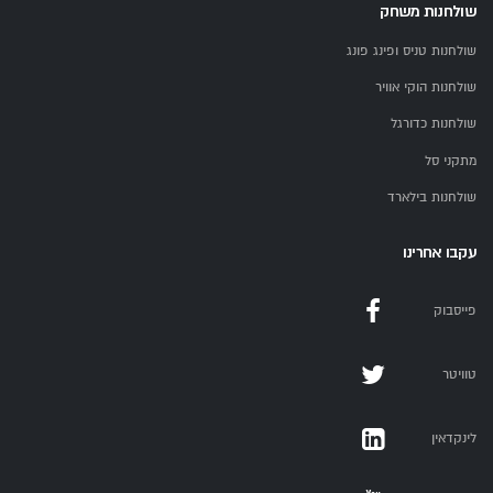
שולחנות משחק
שולחנות טניס ופינג פונג
שולחנות הוקי אוויר
שולחנות כדורגל
מתקני סל
שולחנות בילארד
עקבו אחרינו
פייסבוק
טוויטר
לינקדאין