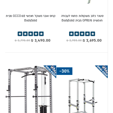
סטנד כלוב משקולות פתוח לעבודה
קרוס אובר משקל חופשי GCCO-112 מבית
חופשית GPR370 מבית BodySolid
BodySolid
דירוג:
דירוג:
100%
100%
מחיר
מחיר
מיוחד
מיוחד
-30%