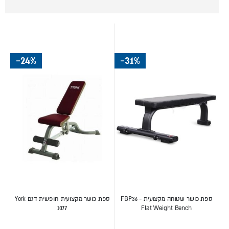
בסדר
לחצו כאן להמשך טיפים נוספים >>
יורד
-24%
-31%
ספת כושר שטוחה מקצועית - FBP36
ספת כושר מקצועית חופשית דגם York
1077
Flat Weight Bench