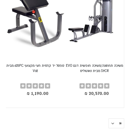
משיכה תחתונה/משיכה חופשית דגם EVO
ספסל יד קדמית חצי מקצועי 625PC מבית
S9CR מבית נאוטוליס
Vo2
Rating:
Rating:
0%
0%