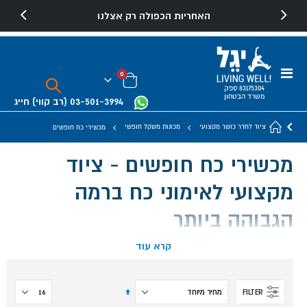
האחריות הכפולה רק אצלנו
Toggle
פריטים
0
Nav
Cart
83175304 ספק
משרד הבטחון
03-501-3994
(רב קווי)
חייג
ציוד לחדר כושר מקצועי
מכונות משקל חופשי
מכשירי כח חופשים
מכשירי כח חופשים - ציוד
מקצועי לאימוני כח ברמה
הגבוהה ביותר
קרא עוד
מכשירי כח חופשים הם ציוד מקצועי המשלב את היתרונות של
אימון משקל חופשי עם מנגנון מודרך חלקית שמבטיח ביצוע
הגדר
FILTER
בטוח ונכון.
מיון