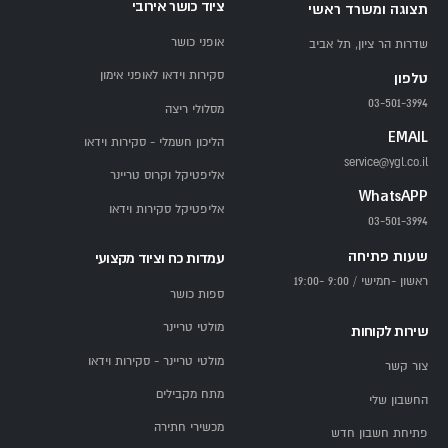
ציוד כושר אירובי
תצוגה ומשרד ראשי
אופני כושר
שדרות הר ציון, תל אביב
סקירות וידאו לאופני אימון
טלפון
03-501-3994
מסלולי ריצה
EMAIL
הליכון חשמלי - סקירות וידאו
service@ygl.co.il
אליפטיקל וקרוס טריינר
WhatsAPP
אליפטיקל סקירות וידאו
03-501-3994
שעות פתיחה
עמדות כח וציוד מקצועי
ראשון -חמישי / 9:00 -19:00
ספות כושר
מולטי טריינר
שירות לקוחות
מולטי טריינר - סקירות וידאו
צור קשר
מתח מקבילים
החשבון שלי
מכשירי חתירה
פתיחת חשבון חדש