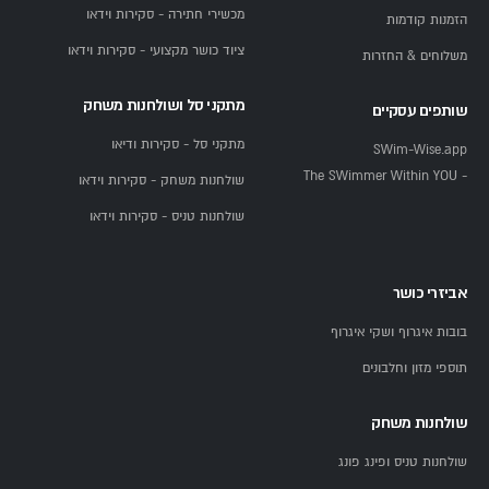
מכשירי חתירה - סקירות וידאו
הזמנות קודמות
ציוד כושר מקצועי - סקירות וידאו
משלוחים & החזרות
מתקני סל ושולחנות משחק
שותפים עסקיים
מתקני סל - סקירות ודיאו
SWim-Wise.app
- The SWimmer Within YOU
שולחנות משחק - סקירות וידאו
שולחנות טניס - סקירות וידאו
אביזרי כושר
בובות איגרוף ושקי איגרוף
תוספי מזון וחלבונים
שולחנות משחק
שולחנות טניס ופינג פונג