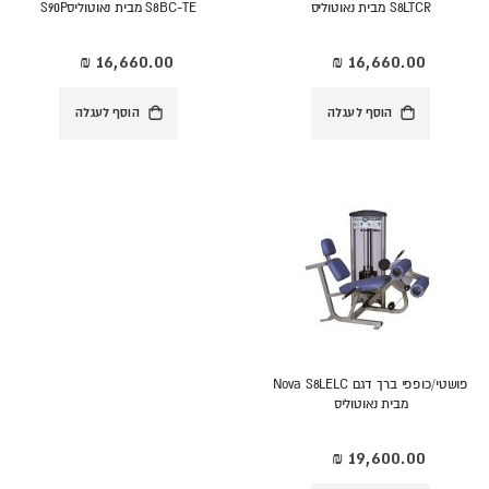
S8LTCR מבית נאוטוליס
S8BC-TE מבית נאוטוליסS90P
הוסף לעגלה
הוסף לעגלה
פושטי/כופפי ברך דגם Nova S8LELC
מבית נאוטוליס