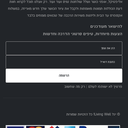
אליפטיקל, אופני כושר ושלל שולחנות טניס ועוד ועוד. רק אצלנו תוכל לקרוא חוות
דעת הכוללות תמונות מאומתות ולקבל את ציוד הכושר שלך חדש מאריזה, במשלוח
אקספרס עד הבית וליהנות משירות הרכבה של טכנאים מומחים בלבד
להישאר מעודכנים
הצעות מיוחדות, טיפים סרטוני הדרכה וחדשות
הרשמה
פרטיך לא ישותפו לעולם | רק מה שחשוב
© יגל Living Well! כל הזכויות שמורות