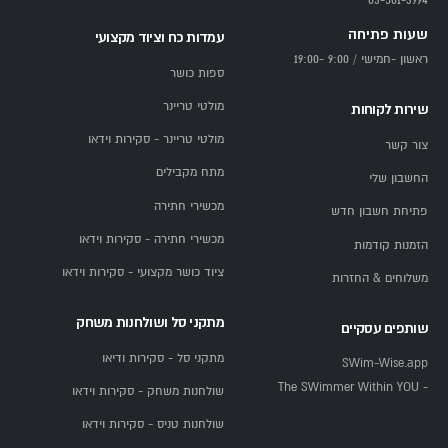
03-501-3994
שעות פתיחה
עמדות כח וציוד מקצועי
ראשון -חמישי / 9:00 -19:00
ספות כושר
מולטי טריינר
שירות לקוחות
מולטי טריינר - סקירות וידאו
צור קשר
מתח מקבילים
החשבון שלי
מכשירי חתירה
פתיחת חשבון חדש
מכשירי חתירה - סקירות וידאו
הזמנות קודמות
ציוד כושר מקצועי - סקירות וידאו
משלוחים & החזרות
מתקני סל ושולחנות משחק
שותפים עסקיים
מתקני סל - סקירות ודיאו
SWim-Wise.app
- The SWimmer Within YOU
שולחנות משחק - סקירות וידאו
שולחנות טניס - סקירות וידאו