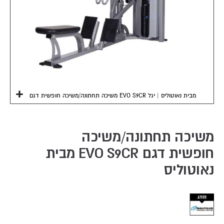
משיכה תחתונה/משיכה חופשית דגם EVO S9CR מבית נאוטוליס | יגל
Skip
to
the
משיכה תחתונה/משיכה
beginning
חופשית דגם EVO S9CR מבית
of
the
נאוטוליס
images
gallery