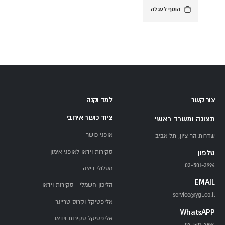
הוסף לעגלה
צור קשר
למד וקנה
ציוד כושר אירובי
תצוגה ומשרד ראשי
אופני כושר
שדרות הר ציון, תל אביב
סקירות וידאו לאופני אימון
טלפון
03-501-3994
מסלולי ריצה
EMAIL
הליכון חשמלי - סקירות וידאו
service@ygl.co.il
אליפטיקל וקרוס טריינר
WhatsAPP
אליפטיקל סקירות וידאו