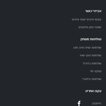
אביזרי כושר
בובות איגרוף ושקי איגרוף
תוספי מזון וחלבונים
שולחנות משחק
שולחנות טניס ופינג פונג
שולחנות הוקי אוויר
שולחנות כדורגל
מתקני סל
שולחנות בילארד
עקבו אחרינו
פייסבוק