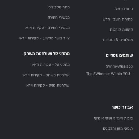
מתח מקבילים
החשבון שלי
מכשירי חתירה
פתיחת חשבון חדש
מכשירי חתירה - סקירות וידאו
הזמנות קודמות
ציוד כושר מקצועי - סקירות וידאו
משלוחים & החזרות
מתקני סל ושולחנות משחק
שותפים עסקיים
מתקני סל - סקירות ודיאו
SWim-Wise.app
- The SWimmer Within YOU
שולחנות משחק - סקירות וידאו
שולחנות טניס - סקירות וידאו
אביזרי כושר
בובות איגרוף ושקי איגרוף
תוספי מזון וחלבונים