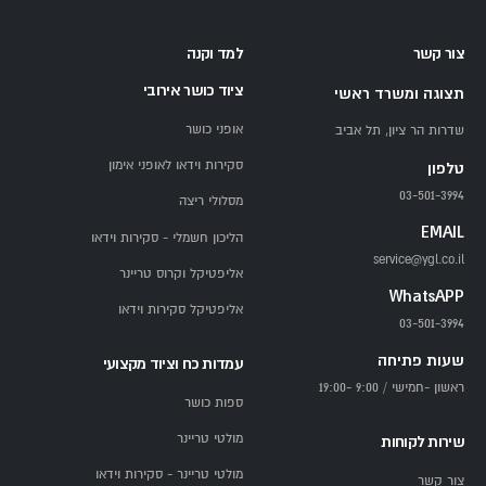
צור קשר
למד וקנה
ציוד כושר אירובי
תצוגה ומשרד ראשי
אופני כושר
שדרות הר ציון, תל אביב
סקירות וידאו לאופני אימון
טלפון
03-501-3994
מסלולי ריצה
EMAIL
הליכון חשמלי - סקירות וידאו
service@ygl.co.il
אליפטיקל וקרוס טריינר
WhatsAPP
אליפטיקל סקירות וידאו
03-501-3994
שעות פתיחה
עמדות כח וציוד מקצועי
ראשון -חמישי / 9:00 -19:00
ספות כושר
מולטי טריינר
שירות לקוחות
מולטי טריינר - סקירות וידאו
צור קשר