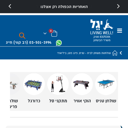
האחריות הכפולה רק אצלנו
התקנה עי טכנאים מומחים בלבד
Toggle
פריטים
0
Nav
Cart
83175304 ספק
משרד הבטחון
03-501-3994
(רב קווי)
חייג
שולחנות משחק לבית - טניס, פינג פונג, ביליארד
מתקני סל
שולחנות
שולחן טניס
הוקי אוויר
כדורגל
פרימיום