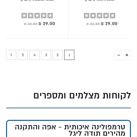
Rating:
Rating:
0%
0%
מחיר
מחיר
מיוחד
מיוחד
דף
דף
דף
דף
דף
You're currently reading page
דף
הבא
5
4
3
2
1
לקוחות מצלמים ומספרים
טרמפולינה איכותית - אפה והתקנה
מהירים תודה ליגל