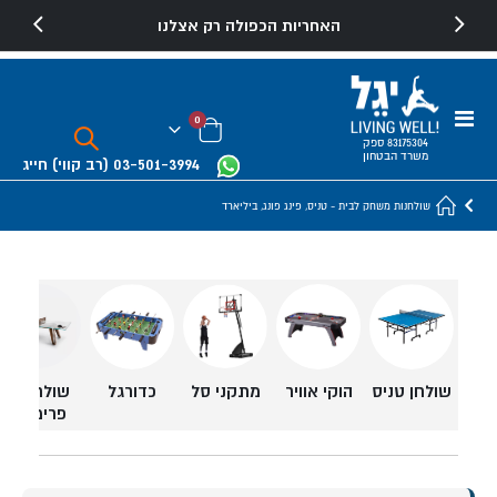
האחריות הכפולה רק אצלנו
Toggle
פריטים
0
Nav
Cart
83175304 ספק
משרד הבטחון
03-501-3994
(רב קווי)
חייג
שולחנות משחק לבית - טניס, פינג פונג, ביליארד
מתקני סל
שולחנות
שולחן טניס
הוקי אוויר
כדורגל
פרימיום