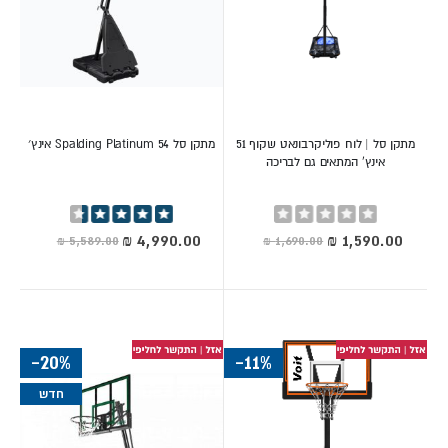
רק ביגל
סרטוני וידאו וסקירות מוצר מלאות
| חוות דעת
מצולמות | סרטוני הדרכה | חוברת הדרכה חינם.
הופכים את הבית למרכז הבילוי המשפחתי המועדף על כולם.
ביגל נעזור לכם להפוך את הבית למכון כושר אישי עם הציוד המקצועי
והאמין ביותר בישראל.
מתקן סל | לוח פוליקרבונאט שקוף 51
מתקן סל Spalding Platinum 54 אינץ׳
אינץ' המתאים גם לבריכה
הזמינו עכשיו ותיהנו מאימון פרטי, נוח ואפקטיבי בדיוק מתי שמתאים
Rating:
דירוג:
לכם.
88%
0%
מחיר
מחיר
מיוחד
מיוחד
לחצו כאן להמשך טיפים נוספים >>
מה ההבדל בין שולחנות
ביליארד?
-20%
-11%
חדש
שולחן ביליארד הוא תוספת מושלמת לכל חדר משחקים ביתי.
ביגל תמצאו מגוון רחב של שולחנות ביליארד איכותיים מהמותגים