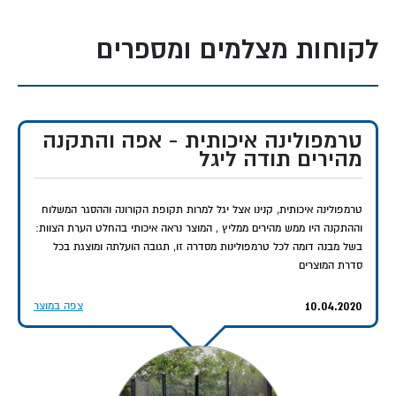
איזה שולחן משחק מתאים לבית? השוואת סוגים
לקוחות מצלמים ומספרים
מקום
סוג
נדרש
מתאים
טווח
טרמפולינה איכותית - אפה והתקנה
שולחן
(מטר)
ל
מחירים
ייעוד
מהירים תודה ליגל
שולחן
2.74×1.5 /
כל
1,210-
פנאי,
טרמפולינה איכותית, קנינו אצל יגל למרות תקופת הקורונה וההסגר המשלוח
טניס
מקופל
הגילאים
6,870 ₪
אימון,
וההתקנה היו ממש מהירים ממליץ , המוצר נראה איכותי בהחלט הערת הצוות:
מתקפל
1.8×0.7
תחרות
בשל מבנה דומה לכל טרמפולינות מסדרה זו, תגובה הועלתה ומוצגת בכל
סדרת המוצרים
שולחן
2.74×1.525
תחרותי,
3,500-
אימון
פינג פונג
10.04.2020
ITTF
12,000 ₪
רציני
צפה במוצר
מקצועי
שולחן
2.40×1.30 +
מבוגרים
4,500-
סלון,