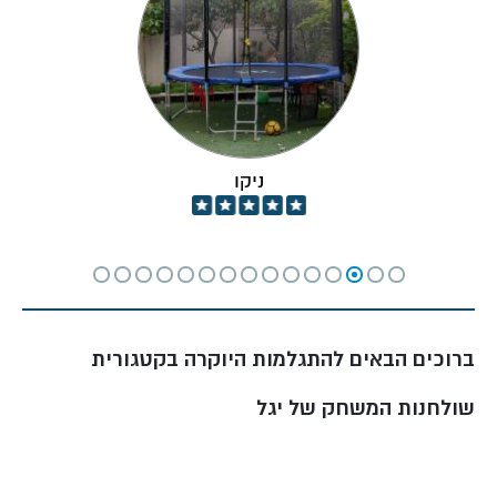
ביליארד
מרווח 1.5m
25,000
פאב
סביב
₪
ביתי
שולחן
1.5×0.75
מגיל 6+
1,200-
משחק
כדורגל
4,500 ₪
משפחתי
(פוסבול)
ניקו
שולחן
1.85×0.95
מגיל 8+
2,500-
משחק
הוקי אוויר
7,500 ₪
פעיל
מה אומרים לקוחות שקנו אצלנו שולחנות משחק?
ברו
כים הבאים ל
התגלמות היוקרה בקטגורית
★★★★★
שולחנות המשחק של יגל
"השולחנות משחק הגיע מקצועי, ההתקנה הייתה מהירה
והשירות מצוין. ממליץ בחום!"