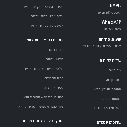
EMAIL
הליכון חשמלי - סקירות וידאו
service@ygl.co.il
אליפטיקל וקרוס טריינר
WhatsAPP
אליפטיקל סקירות וידאו
03-501-3994
שעות פתיחה
עמדות כח וציוד מקצועי
ראשון -חמישי / 9:00 -19:00
ספות כושר
מולטי טריינר
שירות לקוחות
מולטי טריינר - סקירות וידאו
צור קשר
מתח מקבילים
החשבון שלי
מכשירי חתירה
פתיחת חשבון חדש
מכשירי חתירה - סקירות וידאו
הזמנות קודמות
ציוד כושר מקצועי - סקירות וידאו
משלוחים & החזרות
מתקני סל ושולחנות משחק
שותפים עסקיים