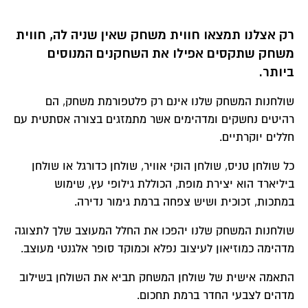
קראו עוד במגזין יגל:
שולחנות המשחק המומלצים
—
רק אצלנו תמצאו חווית משחק שאין שניה לה, חווית
מדריך מקיף עם טיפים מקצועיים לבחירת השולחן משחק
משחק שתקסים אפילו את השחקנים
המנוסים
המתאים לכם.
ביותר.
שולחנות המשחק שלנו אינם רק פלטפורמת משחק, הם
? מדריך מקיף:
מדריך קניית שולחנות משחק 2026 - טניס,
רהיטים נחשקים ומדהימים אשר מתמזגים בצורה אסתטית עם
ביליארד, פוסבול, הוקי אוויר
— קראו את המדריך המקיף לפני
חללים יוקרתיים.
שאתם בוחרים.
כל שולחן טניס, שולחן הוקי אוויר, שולחן כדורגל או שולחן
ביליארד הוא יצירת מופת, הכוללת גילופי עץ, שימוש
במתכות, זכוכית ושיש צפחה ברמת גימור נדירה.
שולחנות המשחק שלנו יהפכו את החלל המעוצב שלך לתצוגה
מדהימה כמוזיאון לעיצוב נפלא ו
כמוקד סופר אלגנטי מעוצב.
התאמה אישית של שולחן המשחק תביא את השולחן בשילוב
מדהים לצבעי החדר ברמת תחכום.