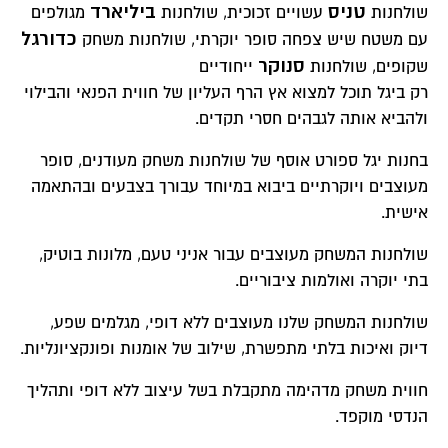
טניס
ביליארד
שולחנות
עשויים זכוכית, שולחנות
מגולפים
דני כהן
, תל אביב
כדורגל
עם משטח שיש צפחה סופר יוקרתי, שולחנות משחק
סנוקר
שקופים, שולחנות
ייחודיים
★★★★★
רק ביגל תוכל למצוא אץ הרף העליון של חווית הפנאי והבילוי
ולהביא אותה לגבהים חסרי תקדים.
"היעוץ הפרטני ב-YGL עזר לי לבחור בדיוק את השולחנות
משחק המתאים לי. תודה!"
בחנות יגל ספורט אוסף של שולחנות משחק מעודנים, סופר
מעוצבים ויוקרתיים ביבוא במיוחד עבורך בצבעים ובהתאמה
מיכל לוי
, חיפה
אישית.
שולחנות המשחק מעוצבים עבור אניני טעם, מלונות בוטיק,
★★★★★
בתי יוקרה ואולמות ציבוריים.
"YGL הם ספק משרד הביטחון - איכות מקצועית, אחריות
שולחנות המשחק שלנו מעוצבים ללא דופי, מגלמים שפע,
מלאה ושירות אישי."
דיוק ואיכות בלתי מתפשרת, שילוב של אומנות ופונקציונליות.
אבי מזרחי
, מודיעין
חווית משחק מדהימה מתקבלת בשל עיצוב ללא דופי ותהליך
הנדסי מוקפד.