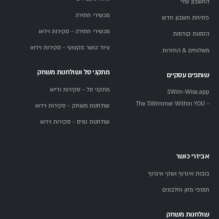
החשבון שלי
מכשירי חתירה
פתיחת חשבון חדש
מכשירי חתירה - סקירות וידאו
הזמנות קודמות
ציוד כושר מקצועי - סקירות וידאו
משלוחים & החזרות
מתקני סל ושולחנות משחק
שותפים עסקיים
מתקני סל - סקירות ודיאו
SWim-Wise.app
- The SWimmer Within YOU
שולחנות משחק - סקירות וידאו
שולחנות טניס - סקירות וידאו
אביזרי כושר
בובות איגרוף ושקי איגרוף
תוספי מזון וחלבונים
שולחנות משחק