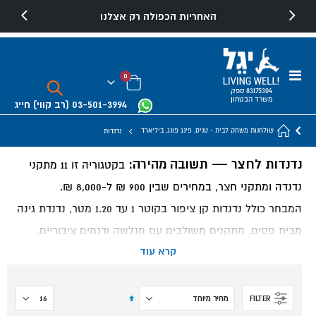
האחריות הכפולה רק אצלנו
Toggle
פריטים
0
Nav
Cart
83175304 ספק
משרד הבטחון
03-501-3994
(רב קווי)
חייג
שולחנות משחק לבית - טניס, פינג פונג, ביליארד
נדנדות
נדנדות לחצר — תשובה מהירה:
בקטגוריה זו 11 מתקני
נדנדה ומתקני חצר, במחירים שבין 900 ₪ ל-8,000 ₪.
המבחר כולל נדנדות קן ציפור בקוטר 1 עד 1.20 מטר, נדנדת גינה
מבית פסים, מתקנים משולבים עם מגלשה ודגמים ציבוריים.
קרא עוד
כל המתקנים מתאימים לשימוש חוץ ומגיעים עם אחריות יצרן.
איזו נדנדה מתאימה לחצר ביתית?
הגדר
FILTER
מיון