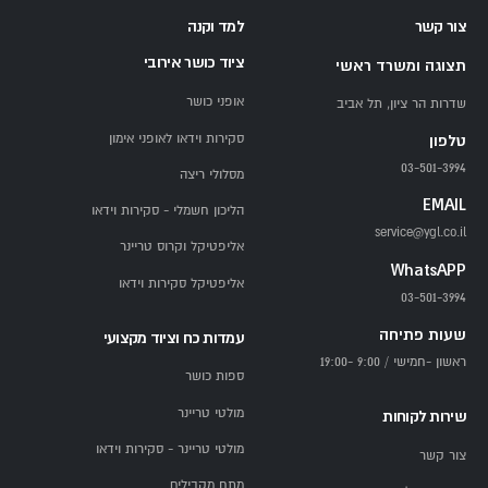
צור קשר
למד וקנה
ציוד כושר אירובי
תצוגה ומשרד ראשי
אופני כושר
שדרות הר ציון, תל אביב
סקירות וידאו לאופני אימון
טלפון
03-501-3994
מסלולי ריצה
EMAIL
הליכון חשמלי - סקירות וידאו
service@ygl.co.il
אליפטיקל וקרוס טריינר
WhatsAPP
אליפטיקל סקירות וידאו
03-501-3994
שעות פתיחה
עמדות כח וציוד מקצועי
ראשון -חמישי / 9:00 -19:00
ספות כושר
מולטי טריינר
שירות לקוחות
מולטי טריינר - סקירות וידאו
צור קשר
מתח מקבילים