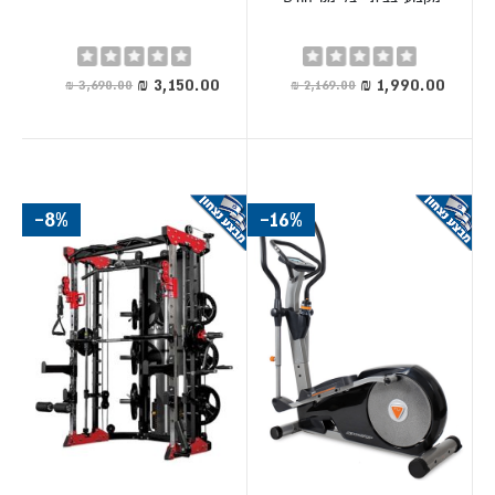
פינת כושר
ספסל מתכוונן, סט
3-5
1,290 -
קומפקטית
משקולות אוניברסלי,
מ"ר
3,200 ₪
Rating:
Rating:
גומיות אלסטיות
0%
0%
מחיר
מחיר
מיוחד
מיוחד
חדר כושר
מולטי טריינר מובנה,
6-10
4,500 -
ביתי קלאסי
ספסל כושר, מזרן/רצפת
מ"ר
9,800 ₪
גומי
-8%
-16%
חדר כוח
כלוב סמית', מוט
10-15
12,000 -
מתקדם
אולימפי, פלטות משקל
מ"ר
22,000
(Power
100+ ק"ג, ספסל מקצועי
₪
Zone)
5-12 תחנות
חדר כושר ביתי הוא מתחם אימון כוח רב-תכליתי הכולל
תרגילים
במכשיר אחד או במספר מכשירים: לחיצת חזה, משיכת גב,
50-150
סקווט, lat pull-down, התקפלות בטן ועוד. משקל סטאק
ק"ג
1.5×2 עד 2.5×2.5 מטר
, פרופיל קומפקטי
, מתאים לחלל דירה.