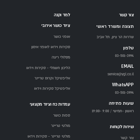
תכנון המרחב — כמה מקום צריך?
צור קשר
למד וקנה
ציוד כושר אירובי
מתחם האימון בסיסי דורש שטח של 6-10 מ״ר — מספיק
תצוגה ומשרד ראשי
להליכון או אליפטיקל ומזרן אימון.
אופני כושר
שדרות הר ציון, תל אביב
חדר כושר מתקדם עם מולטי טריינר, ספסל אימונים ומתקן
סקירות וידאו לאופני אימון
טלפון
משקולות דורש 12-20 מ״ר.
03-501-3994
מסלולי ריצה
חשוב לוודא גובה תקרה מינימלי של 2.4 מטר, במיוחד אם
EMAIL
הליכון חשמלי - סקירות וידאו
משתמשים באליפטיקל או במתקן מתח.
service@ygl.co.il
אליפטיקל וקרוס טריינר
WhatsAPP
ציוד חובה לחדר האימונים
אליפטיקל סקירות וידאו
03-501-3994
שעות פתיחה
עמדות כח וציוד מקצועי
מכשיר קרדיו — הליכון חשמלי, אופני ספינינג או אליפטיקל.
ראשון -חמישי / 9:00 -19:00
לבחירה לפי העדפה אישית ומצב מפרקים.
ספות כושר
ספסל אימון מתכוונן — מאפשר עשרות תרגילי חזה, כתפיים ויד
מולטי טריינר
שירות לקוחות
עם משקולות חופשיות.
מולטי טריינר - סקירות וידאו
צור קשר