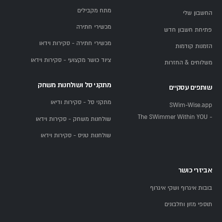
סט משקולות — דמבלים מתכווננים חוסכים מקום ומחליפים
מתח מקבילים
החשבון שלי
10+ זוגות משקולות רגילים.
מכשירי חתירה
פתיחת חשבון חדש
מזרן אימון — חיוני לתרגילי בטן, מתיחות ויוגה.
מכשירי חתירה - סקירות וידאו
הזמנות קודמות
תקציב — כמה עולה חדר כושר בבית?
ציוד כושר מקצועי - סקירות וידאו
משלוחים & החזרות
מתקני סל ושולחנות משחק
חבילה בסיסית (הליכון + ספסל + משקולות) — 3,000-6,000
שותפים עסקיים
ש״ח.
מתקני סל - סקירות ודיאו
SWim-Wise.app
חבילה מתקדמת (הליכון + מולטי טריינר + אביזרים) — 8,000-
- The SWimmer Within YOU
שולחנות משחק - סקירות וידאו
15,000 ש״ח.
שולחנות טניס - סקירות וידאו
המתחם הביתי מלא (קרדיו + מולטי טריינר + משקולות +
אביזרים) — 15,000-30,000 ש״ח.
אביזרי כושר
ביגל מציעים חבילות חלל הכושר במחירים מיוחדים, כולל משלוח
בובות איגרוף ושקי איגרוף
והרכבה.
תוספי מזון וחלבונים
מחפשים להשלים את חדר הכושר הביתי עם פעילות לכל