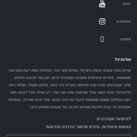
יוטיוב
ק"ג +
טכניקות
45,000
סקווט
מתקדמות
₪
אינסטגרם
חצי-מקצועי
120+ +
כל
4.5×3.5m
45,000-
כפול
הקבוצות +
90,000 ₪
ווטסאפ
פונקציונלי
אודות יגל
מה אומרים לקוחות שקנו אצלנו חדר כושר ביתי?
שירות מצוין שטרם פגשת בישראל, אמינות מעל הכל, המלצות וחוות דעת מפורטות
ומאומתות , מחירים תחרותיים ומשלוח אקספרס לביתך הם כמה יתרונות בולטים
שלנו, המבטיחים חווית קניה מדהימה בקניית ציוד כושר, הליכון חשמלי, מסלול ריצה,
★★★★★
אליפטיקל, אופני כושר ושלל שולחנות טניס ועוד ועוד. רק אצלנו תוכל לקרוא חוות
דעת הכוללות תמונות מאומתות ולקבל את ציוד הכושר שלך חדש מאריזה, במשלוח
"החדר כושר ביתי הגיע מקצועי, ההתקנה הייתה מהירה
אקספרס עד הבית וליהנות משירות הרכבה של טכנאים מומחים בלבד
והשירות מצוין. ממליץ בחום!"
להישאר מעודכנים
דני כהן
, תל אביב
הצעות מיוחדות, טיפים סרטוני הדרכה וחדשות