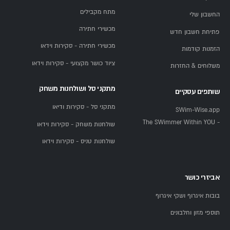
מתח מקבילים
החשבון שלי
מכשירי חתירה
פתיחת חשבון חדש
מכשירי חתירה - סקירות וידאו
הזמנות קודמות
ציוד כושר מקצועי - סקירות וידאו
משלוחים & החזרות
מתקני סל ושולחנות משחק
שותפים עסקיים
מתקני סל - סקירות ודיאו
SWim-Wise.app
- The SWimmer Within YOU
שולחנות משחק - סקירות וידאו
שולחנות טניס - סקירות וידאו
אביזרי כושר
בובות איגרוף ושקי איגרוף
תוספי מזון וחלבונים