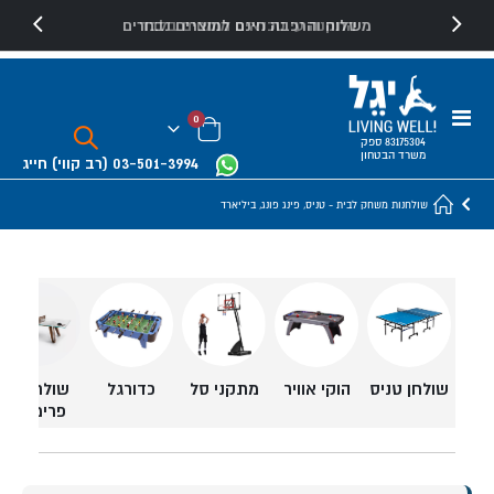
משלוח והרכבה חינם למוצרים נבחרים
Toggle
פריטים
0
Nav
Cart
83175304 ספק
משרד הבטחון
03-501-3994
(רב קווי)
חייג
שולחנות משחק לבית - טניס, פינג פונג, ביליארד
מתקני סל
שולחנות
שולחן טניס
הוקי אוויר
כדורגל
פרימיום