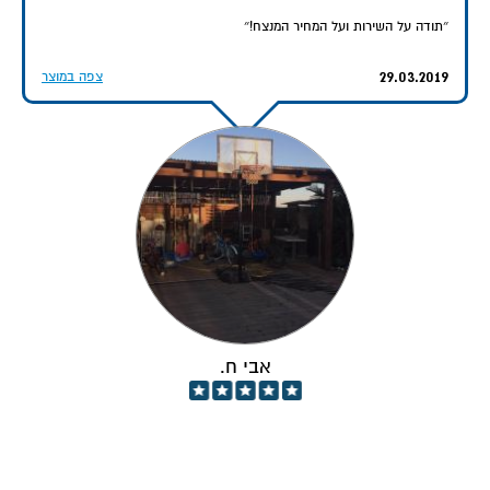
אנו במוצב תותחנים בשומרה שבצפון מודים לעמותת "ישר לחייל" ולאתר יגל
על מתקן הסל המגניב שקיבלנו! המיני ליגה שלנו בעיצומה ובין השמירות
והאימונים אנחנו עושים כיף חיים!
03.07.2019
צפה במוצר
חיילי מוצב שומרה