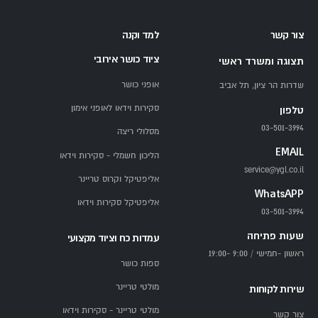
צור קשר
למד וקנה
ציוד כושר אירובי
תצוגה ומשרד ראשי
אופני כושר
שדרות הר ציון, תל אביב
סקירות וידאו לאופני אימון
טלפון
03-501-3994
מסלולי ריצה
EMAIL
הליכון חשמלי - סקירות וידאו
service@ygl.co.il
אליפטיקל וקרוס טריינר
WhatsAPP
אליפטיקל סקירות וידאו
03-501-3994
שעות פתיחה
עמדות כח וציוד מקצועי
ראשון -חמישי / 9:00 -19:00
ספות כושר
מולטי טריינר
שירות לקוחות
מולטי טריינר - סקירות וידאו
צור קשר