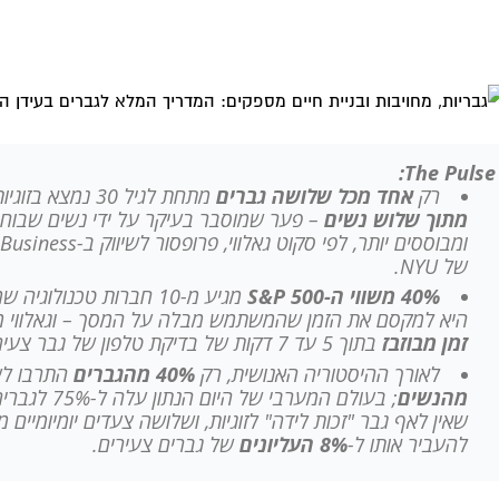
The Pulse:
רק
אחד מכל שלושה גברים
מתחת לגיל 30 נמצא בזוגיות, לעומת
מתוך שלוש נשים
– פער שמוסבר בעיקר על ידי נשים שבוחר
ומבוססים יותר, לפי סקוט גאל
של NYU.
40% משווי ה-S&P 500
מגיע מ-10 חברות טכנולוג
היא למקסם את הזמן שהמשתמש מבלה על המסך – וגאלווי 
זמן מבוזבז
בתוך 5 עד 7 דקות של בדיקת טלפון של גבר צעיר טיפוסי.
לאורך ההיסטוריה האנושית, רק
40% מהגברים
התרבו ל
מהנשים
; בעולם המערבי ש
שאין לאף גבר "זכות לידה" לזוגיות, ושלושה צעדים יומיומיים 
להעביר אותו ל-
8% העליונים
של גברים צעירים.