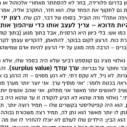
ן בדרום פלורידה, בחר לא להסתתר מאחורי אלכוהול או ת
 גם לתקוף את הפחד שלו. הוא חזר, התקרב אליה, אמר "
רצון יני
פה אתה?" וזה הוביל, בסופו של דבר, לבן שלו.
יות מדוכא – צריך לעצב אותו כדי שיהפוך אותך 
כמו אש: בלי כיוון היא הרסנית, אבל בתוך מנוע (בתוך קוד
רת כוח. הרצון לקום בבוקר, להתאמן, להקדיש עצמך לקריי
רים – הרבה מזה מונע על ידי הרצון להיות אדם שמישהו 
גאלווי מציג גם קונספט רביעי שלא היה בספר שלו, אלא ה
ערך עודף (surplus value)
ר וחוקר על גבריות:
. זה
רות. לא גיל, לא טקס דתי, לא רגע מסוים – זה הרגע בו 
אה בכנות ולומר: "אני מוסיף ערך. אני יוצר יותר מערך מא
יב לאנשים יותר מאשר אני מתלונן. אני אוהב אנשים יו
, הוא היה קפיטליסטי בקשרים שלו – תמיד רוצה יותר, תמ
ן לו יותר מאשר הוא נתן לה, תמיד רצה משכורת גבוהה 
הוא הבין: הילדים שלו לעולם לא יוכלו להחזיר לו את מה