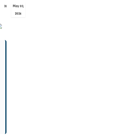
31
May 03,
2026