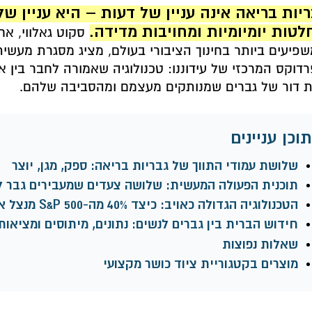
יות בריאה אינה עניין של דעות – היא עניין של 
לטות יומיומיות ומחויבות מדידה.
סקוט גאלווי, א
פיעים ביותר בחינוך הציבורי בעולם, מציג מסגרת מעש
דוקס המרכזי של עידוננו: טכנולוגיה שאמורה לחבר בין א
 דור של גברים שמנותקים מעצמם ומהסביבה שלהם.
תוכן עניינים
שלושת עמודי התווך של גבריות בריאה: ספק, מגן, יוצר
תוכנית הפעולה המעשית: שלושה צעדים שמעבירים גבר ל-8% העליוני
הטכנולוגיה הגדולה כאויב: כיצד 40% מה-S&P 500 מנצל את הזמן שלך
חידוש הברית בין גברים לנשים: נתונים, מיתוסים ומציאות
שאלות נפוצות
מוצרים בקטגוריית ציוד כושר מקצועי