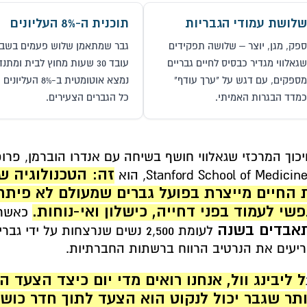
שלושת עמודי הגבריות
תוכנית ה-8% העליונים
ספק, מגן, יוצר – שלושה תפקידים
גבר שמתאמן שלוש פעמים בשבו
שגאלווי מגדיר כבסיס לחיים גבריים
עובד 30 שעות מחוץ לבית ומתנ
מספקים, עם דגש על "ערך עודף"
נמצא אוטומטית ב-8% העליו
כמדד הבגרות האמיתי.
כל הגברים הצעירים.
כוך המרכזי שגאלווי חושף בשיחה עם אנדרו הוברמן, פרופסו
זה: הטכנולוגיה 
 החיים מייצרת בפועל גברים שמעולם לא פיתח
שי לעמוד בפני דחייה, כישלון ואי-נוחות.
כאשר
אבדים בשנה
לעומת 2,500 נשים שנרצחות על ידי ג
יעים את הנרטיב הרווח ברשתות החברתיות.
ל ליבינג וול, אנחנו רואים מדי יום כיצד הצעד 
ותר שגבר יכול לנקוט הוא הצעד לתוך חדר כושר