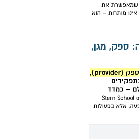
יזית שמאפשרת את
אינו מותרות – הוא
 ספק, מגן,
כל גבר צריך לשאוף לשלושה תפקידים מהותיים: ספק (provider),
תפקידים
לם – כמדד
ט גאלווי, פרופסור לשיווק ב-Stern School of
 בהופעה, אלא בפעולות