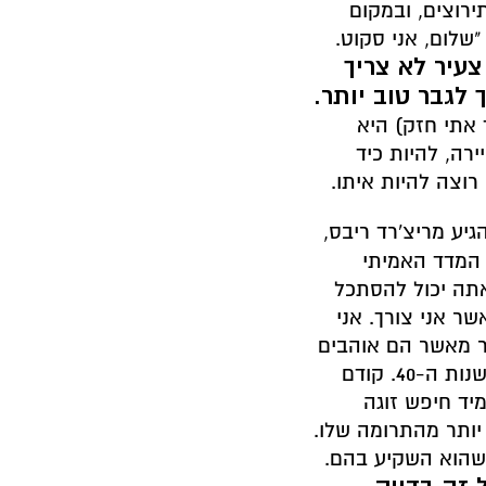
ירוצים, ובמקום
שלום, אני סקוט.
 צעיר לא צריך
לגבר טוב יותר.
 אתי חזק) היא
רה, להיות כיד
רוצה להיות איתו.
גיע מריצ'רד ריבס,
 המדד האמיתי
אתה יכול להסתכל
שר אני צורך. אני
תר מאשר הם אוהבים
אותי." גאלווי מודה שהוא לא הגיע לנקודה זו עד שהוא היה בשנות ה-40. קודם
יד חיפש זוגה
יותר מהתרומה שלו.
 שהוא השקיע בהם.