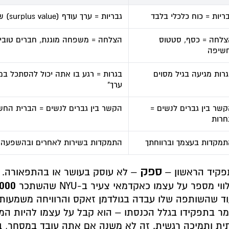
ריות = כוח כלכלי בלבד
גבריות = ערך עודף (surplus value) שאתה יוצר לאחרים
צלחה = כסף, סטטוס
הצלחה = משפחה מוגנת, חברים טובים
חשיפה
רות מגיעה בגיל מסוים
בגרות = רגע בו אתה יכול להסתכל במ
ערך"
שר בין גברים לנשים =
הקשר בין גברים לנשים = הברית החש
חרות
מקדות בעצמך וברווחתך
התמקדות בשירות לאחרים ובהשפעה ח
ספק
קיד הראשון –
– לא עוסק בעושר או בהתפאורה. ז
160,000 
ווי מספר על עצמו כאקדמאי צעיר ב-NYU שהשתכר
ד שהשותפה שלו עבדה בגולדמן זאקס והרוויחה משמעותית
ר בתפקידו בגלל הכנסתו – הוא קבל על עצמו להיות ה
ית ותמיכה רגשית. זה לא משנה אם אתה עובד במסחר, בטכ