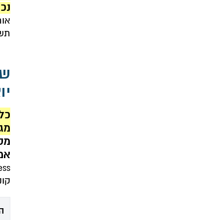
נכו
אות
תשתי
של
יו
מגן (protector), 
מס
אמ
קונ
ה