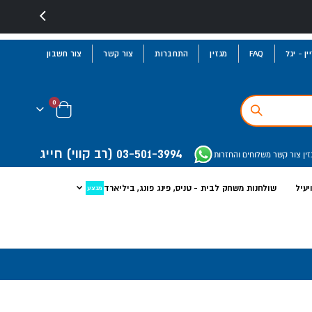
ן - יגל
FAQ
מגזין
התחברות
צור קשר
צור חשבון
פריטים
0
Cart
03-501-3994
(רב קווי)
חייג
זין
צור קשר
משלוחים והחזרות
יעיל
שולחנות משחק לבית - טניס, פינג פונג, ביליארד
מבצע