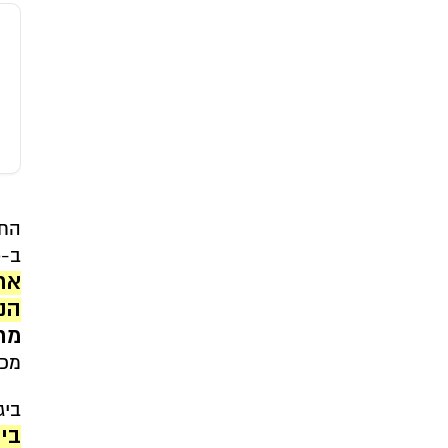
החי
ב-Stanford School of Medicine, הוא
את
הנפ
מת
מכר
ביג
בי