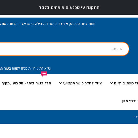
התקנה עי טכנאים מומחים בלבד
חנות ציוד ספורט, אביזרי כושר המובילה בישראל - הזמנה אונליי
על אודתינו
חווית קניה
לקנות בטוח
מג
אש
י כושר ביתיים
ציוד לחדר כושר מקצועי
חדר כושר ביתי - מקצועי, מקיף ו
יבשי מזון
רני