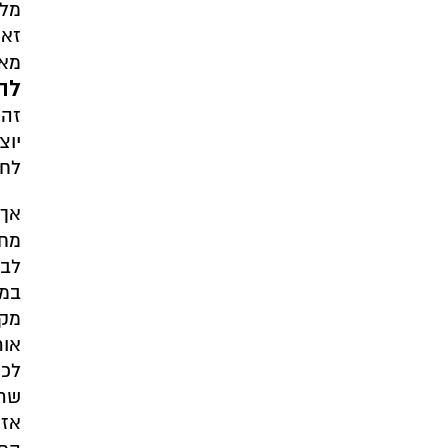
מלו
זאת
מאי
לה
זה 
יוצ
לחב
אך 
מחב
לבג
במר
מקש
לכן
שתת
אז 