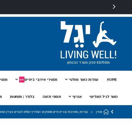
83175304 ספק משרד הבטחון
HOME
עמדות כושר ומולטי
מכשירי אירובי ביתיים
מכשיר
אש
כושר לגיל השלישי
אגרוף
תוספי תזונה
בלנדר | מסחטות
מי
מגזין
גבריות, מחויבות ובניית חיים מספקים: המדריך המלא לגברים בעידן המוד