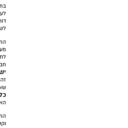
בתח
לעב
דור
לשו
התפ
מעי
לחל
חבר
יש
זה 
שאת
כל
האנ
התפ
וקש