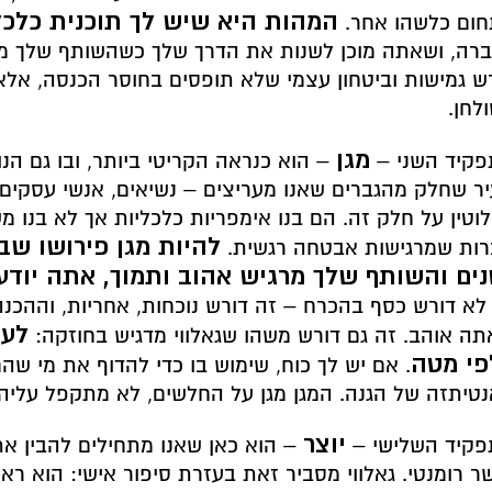
המהות היא שיש לך תוכנית כלכל
ום כלשהו אחר.
רה, ושאתה מוכן לשנות את הדרך שלך כשהשותף שלך מת
ש גמישות וביטחון עצמי שלא תופסים בחוסר הכנסה, אל
לחן.
מגן
קיד השני –
– הוא כנראה הקריטי ביותר, ובו גם הנוכ
ר שחלק מהגברים שאנו מעריצים – נשיאים, אנשי עסקים, 
וטין על חלק זה. הם בנו אימפריות כלכליות אך לא בנו מ
להיות מגן פירושו שב
ות שמרגישות אבטחה רגשית.
נים והשותף שלך מרגיש אהוב ותמוך, אתה יודע
לא דורש כסף בהכרח – זה דורש נוכחות, אחריות, וההכנ
לעו
ה אוהב. זה גם דורש משהו שגאלווי מדגיש בחוזקה:
פי מטה
. אם יש לך כוח, שימוש בו כדי להדוף את מי שה
טיתזה של הגנה. המגן מגן על החלשים, לא מתקפל עליה
יוצר
קיד השלישי –
– הוא כאן שאנו מתחילים להבין את 
ר רומנטי. גאלווי מסביר זאת בעזרת סיפור אישי: הוא רא