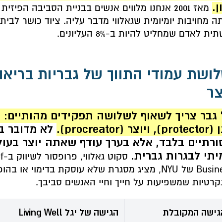
ן.
מאז 2001 אנחנו מלווים אנשים בבניית הסביבה הפ
ה מחויבות יומיומית שגאלווי מדבר עליה. ציוד כושר לבית 
ת לאדם שמחליט להיות ב-8% העליונים.
ושת עמודי התווך של גבריות בריאה:
צר
ויוצר (procreator).
לא מדובר ב
ורתיים בלבד, אלא בערך עודף שאתה יוצר בעו
יתי לבגרות גברית.
סקו
Business של NYU, מציג מסגרת שלא עוסקת בדימוי או
קרטיות שמשפיעות על חייך וחיי האנשים סביבך.
גישה המקובלת
הגישה של יגל Living Well