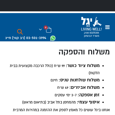
Toggle
0
Nav
Cart
83175304 ספק
משרד הבטחון
03-501-3994
(רב קווי)
חייג
משלוח והספקה
משלוח ציוד כושר:
99 ש״ח (כולל הרכבה מקצועית בבית
הלקוח)
משלוח שולחנות טניס:
חינם
משלוח אביזרים:
49 ש״ח
זמן אספקה:
3-7 ימי עסקים
איסוף עצמי:
מהמחסן בתל אביב (בתיאום מראש)
אנחנו ביגל עושים כל מאמץ לספק את ההזמנה במהירות המרבית