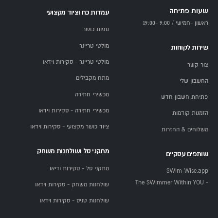
שעות פתיחה
עמדות כח וציוד מקצועי
ראשון -חמישי / 9:00 -19:00
ספות כושר
מולטי טריינר
שירות לקוחות
מולטי טריינר - סקירות וידאו
צור קשר
מתח מקבילים
החשבון שלי
מכשירי חתירה
פתיחת חשבון חדש
מכשירי חתירה - סקירות וידאו
הזמנות קודמות
ציוד כושר מקצועי - סקירות וידאו
משלוחים & החזרות
מתקני סל ושולחנות משחק
שותפים עסקיים
מתקני סל - סקירות ודיאו
SWim-Wise.app
- The SWimmer Within YOU
שולחנות משחק - סקירות וידאו
שולחנות טניס - סקירות וידאו