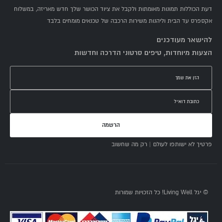
דעת הכוללות תמונות מאומתות ולקבל את ציוד הכושר שלך חדש מאריזה, במשלוח
אקספרס עד הבית וליהנות משירות הרכבה של טכנאים מומחים בלבד
להישאר מעודכנים
הצעות מיוחדות, טיפים סרטוני הדרכה וחדשות
הרשמה
פרטיך לא ישותפו לעולם | רק מה שחשוב
© יגל Living Well! כל הזכויות שמורות