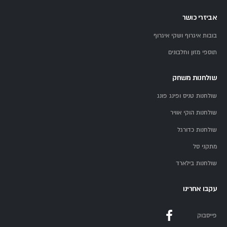
אביזרי כושר
בובות איגרוף ושקי איגרוף
תוספי מזון וחלבונים
שולחנות משחק
שולחנות טניס ופינג פונג
שולחנות הוקי אוויר
שולחנות כדורגל
מתקני סל
שולחנות בילארד
עקבו אחרינו
פייסבוק