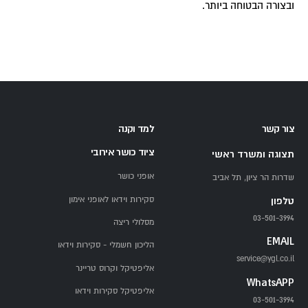
ובצורה הבטוחה ביותר.
צור קשר
למד וקנה
ציוד כושר אירובי
תצוגה ומשרד ראשי
אופני כושר
שדרות הר ציון, תל אביב
סקירות וידאו לאופני אימון
טלפון
03-501-3994
מסלולי ריצה
EMAIL
הליכון חשמלי - סקירות וידאו
service@ygl.co.il
אליפטיקל וקרוס טריינר
WhatsAPP
אליפטיקל סקירות וידאו
03-501-3994