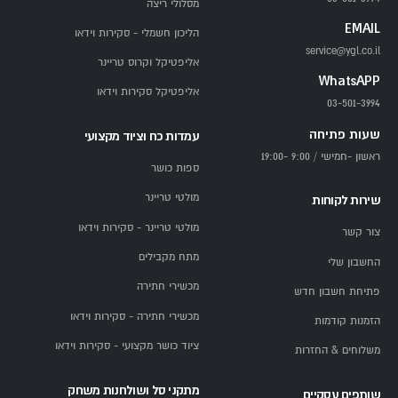
מסלולי ריצה
EMAIL
הליכון חשמלי - סקירות וידאו
service@ygl.co.il
אליפטיקל וקרוס טריינר
WhatsAPP
אליפטיקל סקירות וידאו
03-501-3994
שעות פתיחה
עמדות כח וציוד מקצועי
ראשון -חמישי / 9:00 -19:00
ספות כושר
מולטי טריינר
שירות לקוחות
מולטי טריינר - סקירות וידאו
צור קשר
מתח מקבילים
החשבון שלי
מכשירי חתירה
פתיחת חשבון חדש
מכשירי חתירה - סקירות וידאו
הזמנות קודמות
ציוד כושר מקצועי - סקירות וידאו
משלוחים & החזרות
מתקני סל ושולחנות משחק
שותפים עסקיים