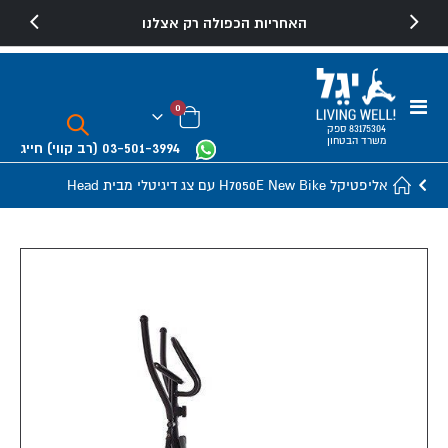
האחריות הכפולה רק אצלנו
Toggle
פריטים
0
Nav
Cart
83175304 ספק
משרד הבטחון
03-501-3994
(רב קווי)
חייג
אליפטיקל H7050E New Bike עם צג דיגיטלי מבית Head
Skip
to
the
end
of
the
images
gallery