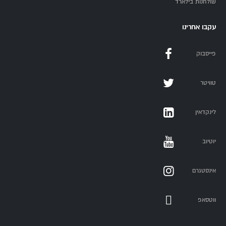
שולחנות בילארד
עקבו אחרינו
פייסבוק
טוויטר
לינקדאין
יוטיוב
אינסטגרם
ווטסאפ