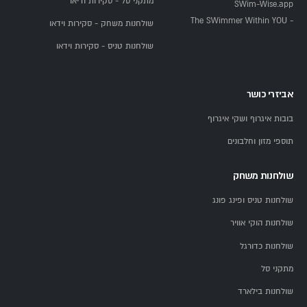
מתקני סל - סקירות ודיאו
SWim-Wise.app
- The SWimmer Within YOU
שולחנות משחק - סקירות וידאו
שולחנות טניס - סקירות וידאו
אביזרי כושר
בובות איגרוף ושקי איגרוף
תוספי מזון וחלבונים
שולחנות משחק
שולחנות טניס ופינג פונג
שולחנות הוקי אוויר
שולחנות כדורגל
מתקני סל
שולחנות בילארד