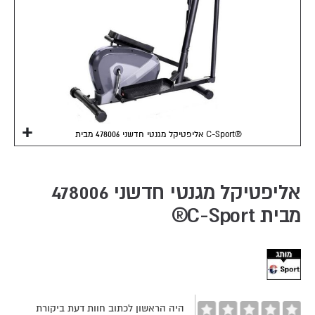
אליפטיקל מגנטי חדשני 478006 מבית C-Sport®
Skip
to
the
אליפטיקל מגנטי חדשני 478006
beginning
מבית C-Sport®
of
the
images
gallery
היה הראשון לכתוב חוות דעת ביקורת