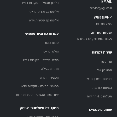
EMAIL
הליכון חשמלי - סקירות וידאו
service@ygl.co.il
אליפטיקל וקרוס טריינר
WhatsAPP
אליפטיקל סקירות וידאו
03-501-3994
שעות פתיחה
עמדות כח וציוד מקצועי
ראשון -חמישי / 9:00 -19:00
ספות כושר
מולטי טריינר
שירות לקוחות
מולטי טריינר - סקירות וידאו
צור קשר
מתח מקבילים
החשבון שלי
מכשירי חתירה
פתיחת חשבון חדש
מכשירי חתירה - סקירות וידאו
הזמנות קודמות
ציוד כושר מקצועי - סקירות וידאו
משלוחים & החזרות
מתקני סל ושולחנות משחק
שותפים עסקיים