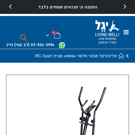
התקנה עי טכנאים מומחים בלבד
Toggle
פריטים
0
Nav
Cart
83175304 ספק
משרד הבטחון
03-501-3994
(רב קווי)
חייג
אליפטיקל מגנטי חדשני 478006 מבית C-Sport®
Skip
to
the
end
of
the
images
gallery