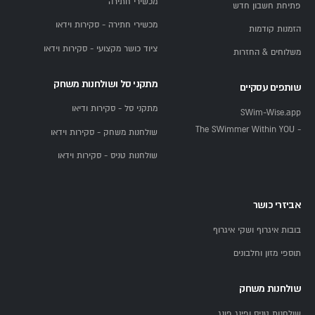
מכשירי חתירה
פתיחת חשבון חדש
מכשירי חתירה - סקירות וידאו
הזמנות קודמות
ציוד כושר מקצועי - סקירות וידאו
משלוחים & החזרות
מתקני סל ושולחנות משחק
שותפים עסקיים
מתקני סל - סקירות ודיאו
SWim-Wise.app
- The SWimmer Within YOU
שולחנות משחק - סקירות וידאו
שולחנות טניס - סקירות וידאו
אביזרי כושר
בובות איגרוף ושקי איגרוף
תוספי מזון וחלבונים
שולחנות משחק
שולחנות טניס ופינג פונג