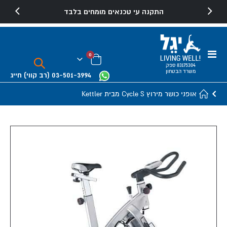
התקנה עי טכנאים מומחים בלבד
Toggle
פריטים
0
Nav
Cart
83175304 ספק
משרד הבטחון
03-501-3994
(רב קווי)
חייג
אופני כושר מירוץ Cycle S מבית Kettler
Skip
to
the
end
of
the
images
gallery