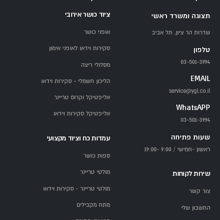
ציוד כושר אירובי
תצוגה ומשרד ראשי
אופני כושר
שדרות הר ציון, תל אביב
סקירות וידאו לאופני אימון
טלפון
03-501-3994
מסלולי ריצה
EMAIL
הליכון חשמלי - סקירות וידאו
service@ygl.co.il
אליפטיקל וקרוס טריינר
WhatsAPP
אליפטיקל סקירות וידאו
03-501-3994
שעות פתיחה
עמדות כח וציוד מקצועי
ראשון -חמישי / 9:00 -19:00
ספות כושר
מולטי טריינר
שירות לקוחות
מולטי טריינר - סקירות וידאו
צור קשר
מתח מקבילים
החשבון שלי