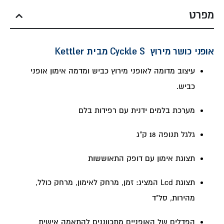
מפרט
אופני כושר מירוץ Cyckle S מבית Kettler
עיצוב מדומה לאופני מירוץ כביש ומדמה אימון אופני
כביש.
מערכת בלמים ידנית עם רפידות בלם
גלגל תנופה 18 ק"ג
תצוגת אימון עם דופק התאוששות
תצוגת Lcd המציג: זמן, מרחק לאימון, מרחק כולל,
מהירות, סל"ד
הפדלים של האופניים מתכווננים להתאמה אישית