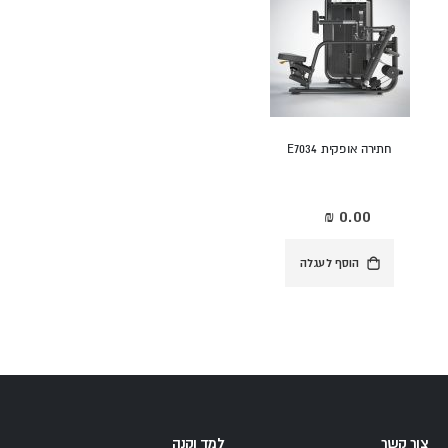
חתירה אופקית E7034
הוסף לעגלה
צור קשר
למד וקנה