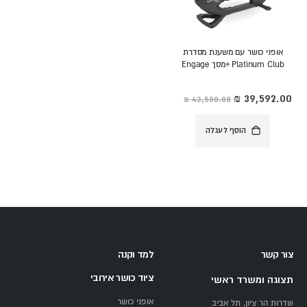
אופני כושר עם משענת מסדרת
Platinum Club +מסך Engage
מחיר
מיוחד
הוסף לעגלה
צור קשר
למד וקנה
ציוד כושר אירובי
תצוגה ומשרד ראשי
אופני כושר
שדרות הר ציון, תל אביב