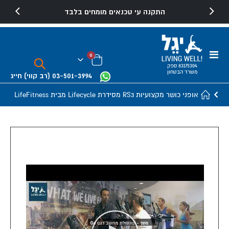
התקנה עי טכנאים מומחים בלבד
Toggle
פריטים
0
Nav
Cart
83175304 ספק
משרד הבטחון
03-501-3994
(רב קווי)
חייג
אופני כושר מקצועיות RS3 מסידרת Lifecycle מבית LifeFitness
Skip
to
the
end
of
the
images
gallery