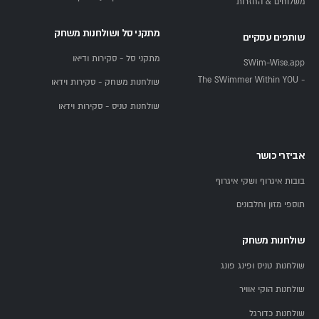
משלוחים & החזרות
מתקני סל ושולחנות משחק
שותפים עסקיים
מתקני סל - סקירות ודיאו
SWim-Wise.app
- The SWimmer Within YOU
שולחנות משחק - סקירות וידאו
שולחנות טניס - סקירות וידאו
אביזרי כושר
בובות איגרוף ושקי איגרוף
תוספי מזון וחלבונים
שולחנות משחק
שולחנות טניס ופינג פונג
שולחנות הוקי אוויר
שולחנות כדורגל