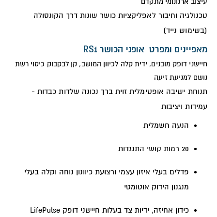
עיצוב ארגונומי מתקדם
טכנולגיה וחיבור לאפליקציות כושר שונות דרך הקונסולה
(בשימוש נייד)
מאפיינים ומפרט אופני הכושר RS1
חיישני דופק מובנים, ידית קלה לכיוון המושב, קן לבקבוק כיסוי רשת
נושם למניעת זיעה
תנוחת ישיבה אופטימלית זוית ברך נכונה שלדות כבדות -
עמידות ויציבות
הנעה חשמלית
20 רמות קושי התנגדות
פדלים בעלי איזון עצמי ורצועת כיוונון נוחה וקלה בעלי
מנגנון הידוק אוטומטי
כידון אחיזה, ידיות צד בעלות חיישני דופק LifePulse