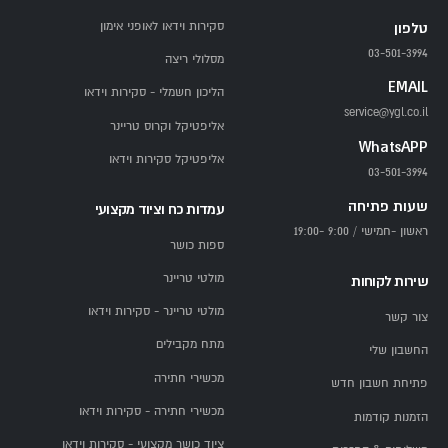
סקירות וידאו לאופני אימון
טלפון
03-501-3994
מסלולי ריצה
EMAIL
הליכון חשמלי - סקירות וידאו
service@ygl.co.il
אליפטיקל וקרוס טריינר
WhatsAPP
אליפטיקל סקירות וידאו
03-501-3994
שעות פתיחה
עמדות כח וציוד מקצועי
ראשון -חמישי / 9:00 -19:00
ספות כושר
מולטי טריינר
שירות לקוחות
מולטי טריינר - סקירות וידאו
צור קשר
מתח מקבילים
החשבון שלי
מכשירי חתירה
פתיחת חשבון חדש
מכשירי חתירה - סקירות וידאו
הזמנות קודמות
ציוד כושר מקצועי - סקירות וידאו