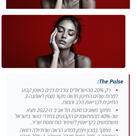
The Pulse:
רק 20% מהישראלים צורכים דגים באופן קבוע
למרות שהים התיכון מהווה מקור מצוין לאומגה-3
החיונית לבריאות הלב והמוח.
מחקר מאוניברסיטת תל אביב מ-2022 מצא
שכ-40% מהמתאמנים הקבועים בחדרי כושר בישראל
משתמשים בקריאטין לשיפור כוח ומסת שריר.
מחקר במכון ויצמן למדע הראה שרודיולה רוזאה