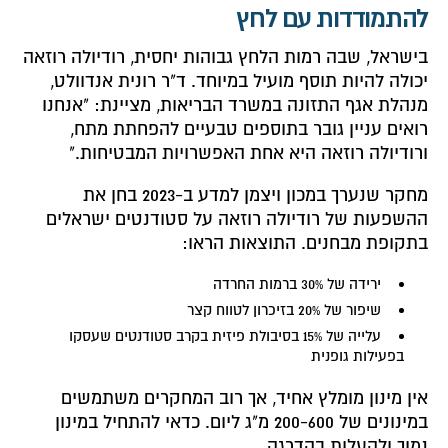
להתמודדות עם לחץ
בישראל, שבה רמות הלחץ גבוהות יחסית, רודיולה רוזאה
יכולה להיות תוסף מועיל במיוחד. ד"ר רונית אנדוולט,
מנהלת אגף התזונה במשרד הבריאות, מציינת: "אנחנו
רואים עניין גובר בתוספים טבעיים להפחתת מתח,
ורודיולה רוזאה היא אחת האפשרויות המבטיחות."
מחקר שנערך במכון ויצמן למדע ב-2023 בחן את
ההשפעות של רודיולה רוזאה על סטודנטים ישראלים
בתקופת מבחנים. התוצאות הראו:
ירידה של 30% ברמות החרדה
שיפור של 20% בזיכרון לטווח קצר
עלייה של 15% בסיבולת פיזית בקרב סטודנטים שעסקו
בפעילות גופנית
אין מינון מומלץ אחיד, אך רוב המחקרים משתמשים
במינונים של 200-600 מ"ג ליום. כדאי להתחיל במינון
נמוך ולהעלות בהדרגה.