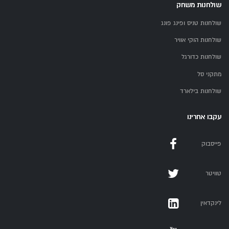
שולחנות משחק
שולחנות טניס ופינג פונג
שולחנות הוקי אוויר
שולחנות כדורגל
מתקני סל
שולחנות בילארד
עקבו אחרינו
פייסבוק
טוויטר
לינקדאין