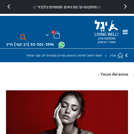
משלוח והרכבה חינם למוצרים נבחרים
Toggle
פריטים
0
Nav
Cart
83175304 ספק
משרד הבטחון
03-501-3994
(רב קווי)
חייג
מגזין
תוספי תזונה לשיפור ביצועים גופניים וקוגניטיביים: מבט ישראלי
Yacov Avramov
-