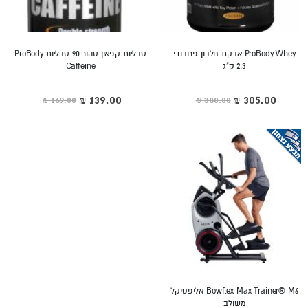
ProBody Whey אבקת חלבון פרובודי
טבליות קפאין טהור 90 טבליות ProBody
2.3 ק"ג
Caffeine
מחיר
מחיר
מיוחד
מיוחד
Bowflex Max Trainer® M6 אליפטיקל
משולב