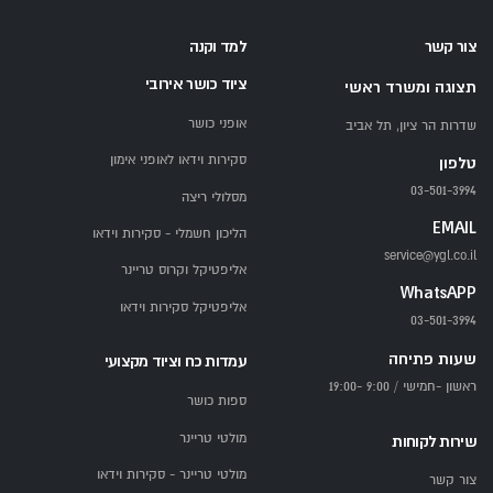
צור קשר
למד וקנה
ציוד כושר אירובי
תצוגה ומשרד ראשי
אופני כושר
שדרות הר ציון, תל אביב
סקירות וידאו לאופני אימון
טלפון
03-501-3994
מסלולי ריצה
EMAIL
הליכון חשמלי - סקירות וידאו
service@ygl.co.il
אליפטיקל וקרוס טריינר
WhatsAPP
אליפטיקל סקירות וידאו
03-501-3994
שעות פתיחה
עמדות כח וציוד מקצועי
ראשון -חמישי / 9:00 -19:00
ספות כושר
מולטי טריינר
שירות לקוחות
מולטי טריינר - סקירות וידאו
צור קשר