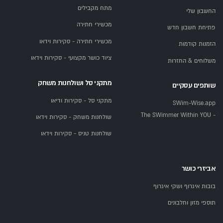
מתח מקבילים
החשבון שלי
מכשירי חתירה
פתיחת חשבון חדש
מכשירי חתירה - סקירות וידאו
הזמנות קודמות
ציוד כושר מקצועי - סקירות וידאו
משלוחים & החזרות
מתקני סל ושולחנות משחק
שותפים עסקיים
מתקני סל - סקירות ודיאו
SWim-Wise.app
- The SWimmer Within YOU
שולחנות משחק - סקירות וידאו
שולחנות טניס - סקירות וידאו
אביזרי כושר
בובות איגרוף ושקי איגרוף
תוספי מזון וחלבונים