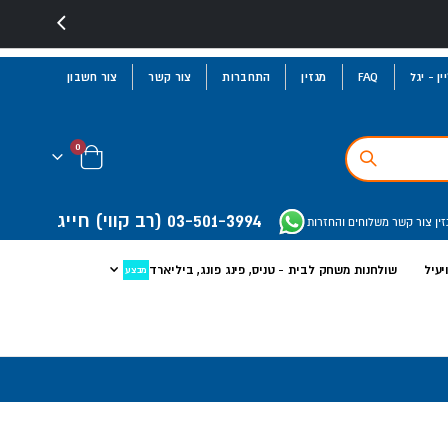
ן - יגל
FAQ
מגזין
התחברות
צור קשר
צור חשבון
פריטים
0
Cart
03-501-3994
(רב קווי)
חייג
זין
צור קשר
משלוחים והחזרות
יעיל
שולחנות משחק לבית - טניס, פינג פונג, ביליארד
מבצע