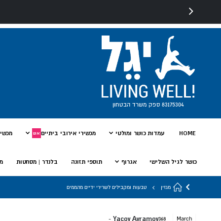
83175304 ספק משרד הבטחון
HOME
עמדות כושר ומולטי
מכשירי אירובי ביתיים
מכשיר
אש
כושר לגיל השלישי
אגרוף
תוספי תזונה
בלנדר | מסחטות
מי
מגזין
טבעות ומקבילים לשרירי ידיים מהממים
Yacov Avramov
368
March
-