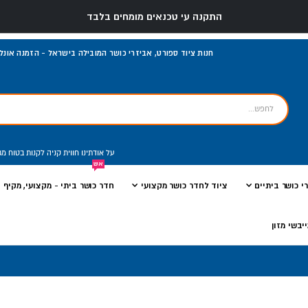
התקנה עי טכנאים מומחים בלבד
חנות ציוד ספורט, אביזרי כושר המובילה בישראל - הזמנה אונליי
על אודתינו
חווית קניה
לקנות בטוח
מג
אש
י כושר ביתיים
ציוד לחדר כושר מקצועי
חדר כושר ביתי - מקצועי, מקיף ו
יבשי מזון