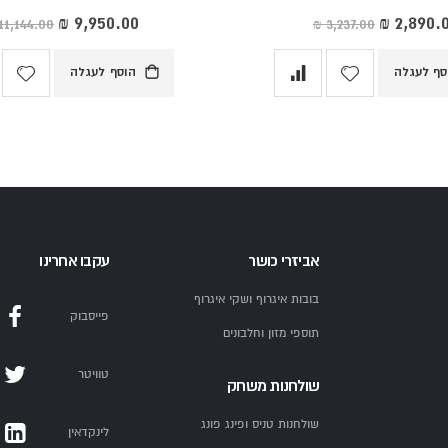
יר
מחיר
וחד
מיוחד
סף לעגלה
הוסף לעגלה
אביזרי כושר
עקבו אחרינו
בובות איגרוף ושקי איגרוף
פייסבוק
תוספי מזון וחלבונים
טוויטר
שולחנות משחק
שולחנות טניס ופינג פונג
לינקדאין