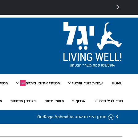
83175304 ספק משרד הבטחון
HOME
עמדות כושר ומולטי
מכשירי אירובי ביתיים
מכשיר
אש
כושר לגיל השלישי
אגרוף
תוספי תזונה
בלנדר | מסחטות
מי
מתקן היפ תראסט OutRage Aphrodite