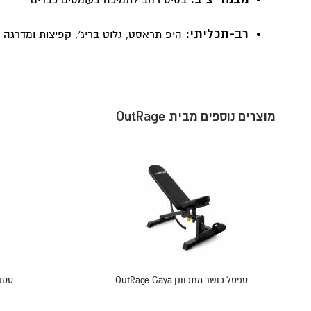
בסיס רחב לתמיכה בעומסים כבדים
רב-תכליתי:
היפ תראסט, גלוט בריג׳, קפיצות ומדרגה
מוצרים נוספים מבית OutRage
ספסל כושר מתכוונן OutRage Gaya
סטנד 