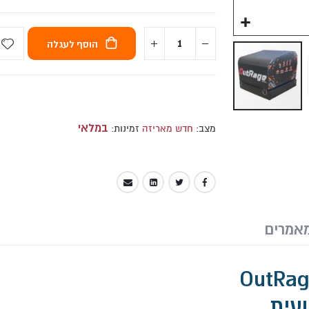
מתקן היפ תראסט OutRage Aphrodite
הוסף לעגלה
במלאי
מצב:
חדש מאריזה
זמינות:
אמרים
עית