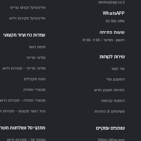
service@ygl.co.il
אליפטיקל וקרוס טריינר
WhatsAPP
אליפטיקל סקירות וידאו
03-501-3994
שעות פתיחה
עמדות כח וציוד מקצועי
ראשון -חמישי / 9:00 -19:00
ספות כושר
שירות לקוחות
מולטי טריינר
מולטי טריינר - סקירות וידאו
צור קשר
מתח מקבילים
החשבון שלי
מכשירי חתירה
פתיחת חשבון חדש
מכשירי חתירה - סקירות וידאו
הזמנות קודמות
ציוד כושר מקצועי - סקירות וי
משלוחים & החזרות
מתקני סל ושולחנות משח
שותפים עסקיים
מתקני סל - סקירות ודיאו
SWim-Wise.app