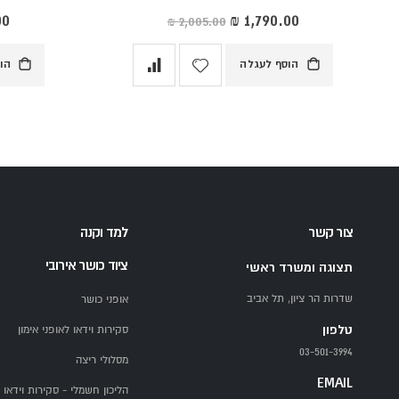
מחיר
מח
מיוחד
מי
הוסף לעגלה
הו
צור קשר
למד וקנה
ציוד כושר אירובי
תצוגה ומשרד ראשי
שדרות הר ציון, תל אביב
אופני כושר
טלפון
סקירות וידאו לאופני אימון
03-501-3994
מסלולי ריצה
EMAIL
הליכון חשמלי - סקירות וידאו