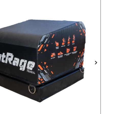
Skip
to
the
end
of
the
images
gallery