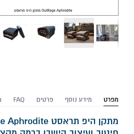
מתקן היפ תראסט OutRage Aphrodite
Skip
to
the
beginning
of
the
images
מפרט
מידע נוסף
פרטים
FAQ
מ
gallery
מתקן היפ תראסט OutRage Aphrodite
חיטוב ועיצוב הישבן ברמה מקצו