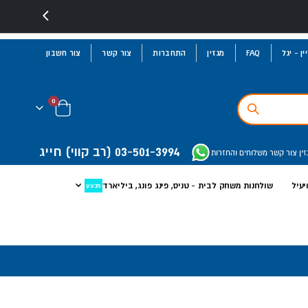
ן - יגל
FAQ
מגזין
התחברות
צור קשר
צור חשבון
פריטים
0
Cart
03-501-3994
(רב קווי)
חייג
זין
צור קשר
משלוחים והחזרות
יעיל
שולחנות משחק לבית - טניס, פינג פונג, ביליארד
מבצע