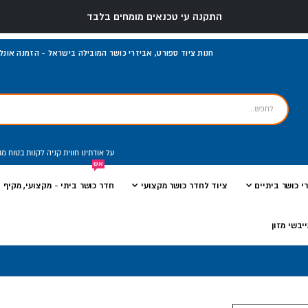
התקנה עי טכנאים מומחים בלבד
חנות ציוד ספורט, אביזרי כושר המובילה בישראל - הזמנה אונליי
על אודתינו
חווית קניה
לקנות בטוח
מג
אש
י כושר ביתיים
ציוד לחדר כושר מקצועי
חדר כושר ביתי - מקצועי, מקיף ו
יבשי מזון