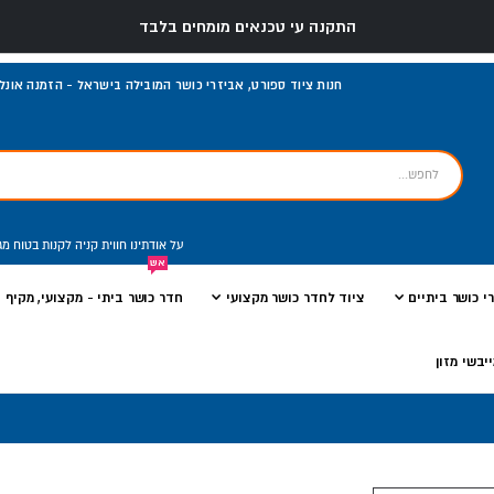
התקנה עי טכנאים מומחים בלבד
חנות ציוד ספורט, אביזרי כושר המובילה בישראל - הזמנה אונליי
על אודתינו
חווית קניה
לקנות בטוח
מג
אש
י כושר ביתיים
ציוד לחדר כושר מקצועי
חדר כושר ביתי - מקצועי, מקיף ו
יבשי מזון