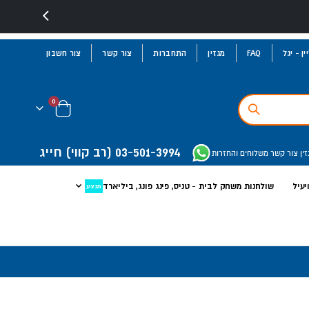
ן - יגל
FAQ
מגזין
התחברות
צור קשר
צור חשבון
פריטים
0
Cart
03-501-3994
(רב קווי)
חייג
זין
צור קשר
משלוחים והחזרות
יעיל
שולחנות משחק לבית - טניס, פינג פונג, ביליארד
מבצע