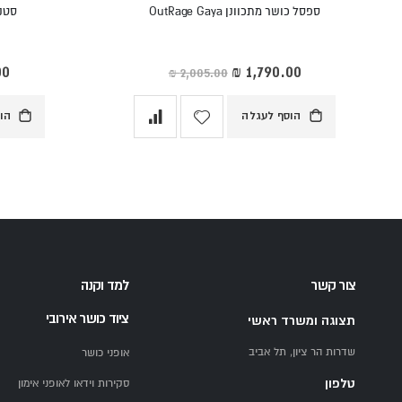
ספסל כושר מתכוונן OutRage Gaya
סטנד 
מחיר
מח
מיוחד
מי
הוסף לעגלה
הו
צור קשר
למד וקנה
ציוד כושר אירובי
תצוגה ומשרד ראשי
שדרות הר ציון, תל אביב
אופני כושר
טלפון
סקירות וידאו לאופני אימון