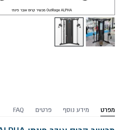
מכשיר קרוס אובר פינתי OutRage ALPHA
Skip
to
the
beginning
of
the
images
gallery
מפרט
מידע נוסף
פרטים
FAQ