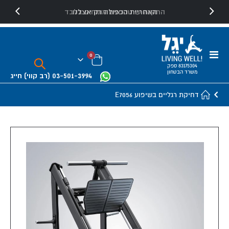
האחריות הכפולה רק אצלנו
התקנה עי טכנאים מומחים בלבד
Toggle
פריטים
0
Nav
Cart
83175304 ספק
משרד הבטחון
03-501-3994
(רב קווי)
חייג
דחיקת רגליים בשיפוע E7056
Skip
to
the
end
of
the
images
gallery