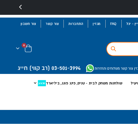
ן - יגל
FAQ
מגזין
התחברות
צור קשר
צור חשבון
פריטים
0
Cart
03-501-3994
(רב קווי)
חייג
זין
צור קשר
משלוחים והחזרות
יעיל
שולחנות משחק לבית - טניס, פינג פונג, ביליארד
מבצע