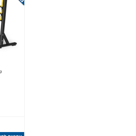
2. כושר נשיאה ויציבות
מקסימלית בזמן הרמת משקלים כבדים.
איך משווים? טבלת השוואה —
ס
דגם
FBP38 Multi-Purpose
מתכווננת מק
מ
מ
Body-Solid GFID71
מתכווננת פרי
Vo2 ספה מתקפלת
מתקפלת לבי