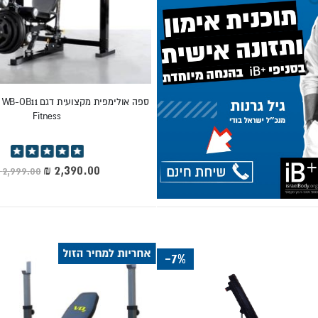
לים בשיפוע חיובי, שטוח ושלילי.
₪.
Fitness
דירוג:
100%
מחיר
מיוחד
א הבחירה הנפוצה לאימון ביתי.
 שמתמקד בלחיצות חזה ובעבודה עם משקל חופשי.
ספורטיביות...
-7%