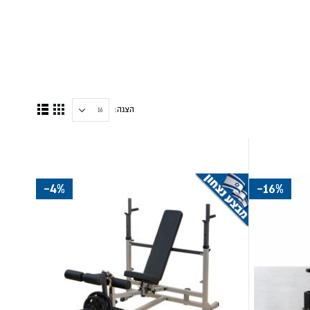
הצגה
הצג
גריד
רשימה
תצוגה
כ-
-4%
-16%