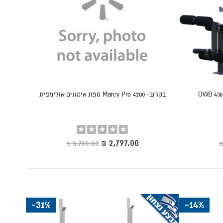
בקרוב- Marcy Pro 4200 ספת אימונים אולימפית
י שאתם בוחרים ספה, כדאי להכיר את הפרמטרים
Rating:
0%
מחיר
מיוחד
עמידות מקסימלית.
-31%
-14%
מאפשרת לשנות את זווית המשענת למצבי שיפוע חיובי (Incline) ושלילי (Decline). זהו הפתרון המומלץ ביותר לבית, שכן הוא מאפשר