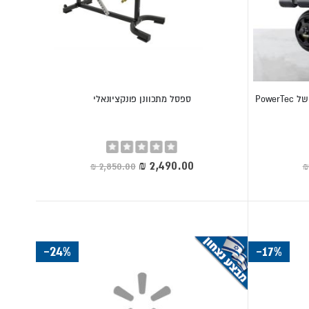
ספה אולימפית מקצועית דגם WB-OB11 של PowerTec
ספסל מתכוונן פונקציונאלי
Rating:
0%
מחיר
מיוחד
-24%
-17%