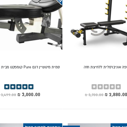
חשוב לבדוק את משקל המשתמש המקסימל
 ספות כושר מומלצות
פה אוניברסלית ללחיצת חזה
סמית מיטשיין דגם Pure קומפקט מבית חברת TunTuri
סוג
מצבי שיפוע
צועית
חיובי, שלילי, שטוח
350 ק״ג
Rating:
דירוג:
100%
0%
חיר
מחיר
יוחד
מיוחד
מיום
6 מצבים
450 ק״ג
ת
חיובי, שטוח
150 ק״ג