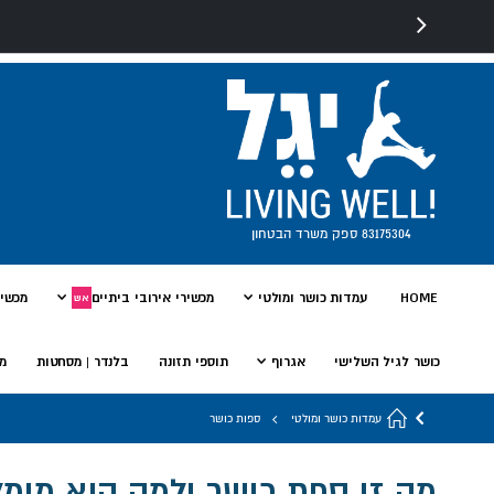
83175304 ספק משרד הבטחון
HOME
עמדות כושר ומולטי
מכשירי אירובי ביתיים
מכשיר
אש
כושר לגיל השלישי
אגרוף
תוספי תזונה
בלנדר | מסחטות
מי
עמדות כושר ומולטי
ספות כושר
מה זו ספת כושר ולמה היא מומ