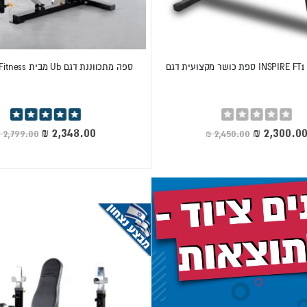
ספה מתכווננת דגם Ub מבית PowerTec Fitness
Rating:
דירוג:
100%
0%
חיר
מחיר
יוחד
מיוחד
שיות בבית ובחדר הכושר, והיא מאפשרת עשרות תרגילים לחזה, לגב, לכ
 לחיצה מקצועיות.