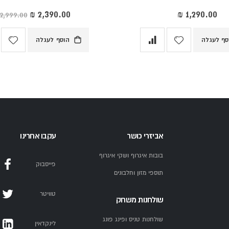
מחיר
מיוחד
סף לעגלה
הוסף לעגלה
אביזרי כושר
עקבו אחרינו
בובות איגרוף ושקי איגרוף
פייסבוק
תוספי מזון וחלבונים
טוויטר
שולחנות משחק
שולחנות טניס ופינג פונג
לינקדאין