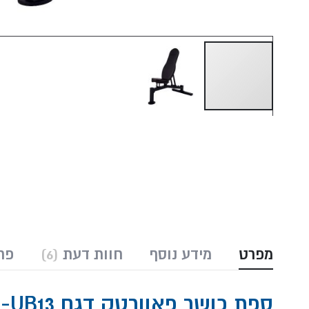
Skip
to
the
beginning
of
the
images
gallery
מפרט
מידע נוסף
חוות דעת
6
פר
ספת כושר פאוורטק דגם WB-UB13