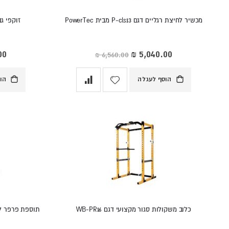
מכשיר לחיצת רגליים דגם P-cls13 מבית PowerTec
זוקפי גב דגם P-HC10
מחיר
מחי
מיוחד
מיו
הוסף לעגלה
הו
כלוב משקולות סגור מקצועי דגם WB-PR16
תוספת פרפר לספות דגם fa13