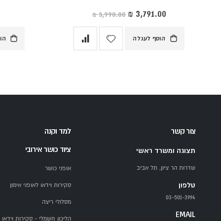
מחיר
מיוחד
הוסף לעגלה
הו
צור קשר
למד וקנה
ציוד כושר אירובי
תצוגה ומשרד ראשי
שדרות הר ציון, תל אביב
אופני כושר
טלפון
סקירות וידאו לאופני אימון
03-501-3994
מסלולי ריצה
EMAIL
הליכון חשמלי - סקירות וידאו