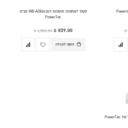
סטנד לאחסנת תוספות דגם WB-ASR10 מבית
PowerTec
מחיר
מיוחד
הוסף לעגלה
ספה אולימפית מקצועית דגם WB-OB11 של PowerTec