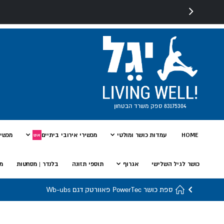
83175304 ספק משרד הבטחון
HOME
עמדות כושר ומולטי
מכשירי אירובי ביתיים
מכשיר
אש
כושר לגיל השלישי
אגרוף
תוספי תזונה
בלנדר | מסחטות
מי
ספת כושר PowerTec פאוורטק דגם Wb-ubs