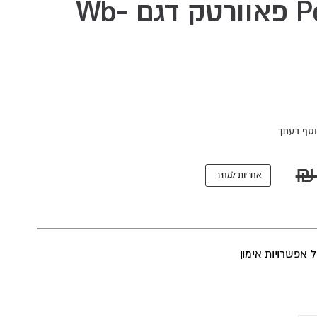
ספת כושר PowerTec פאוורטק דגם Wb-
סף דעתך
אחריות למחיר
 אפשרויות אימון