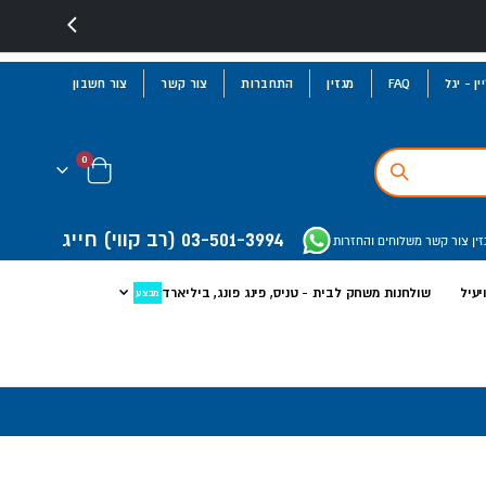
ן - יגל
FAQ
מגזין
התחברות
צור קשר
צור חשבון
פריטים
0
Cart
03-501-3994
(רב קווי)
חייג
זין
צור קשר
משלוחים והחזרות
יעיל
שולחנות משחק לבית - טניס, פינג פונג, ביליארד
מבצע