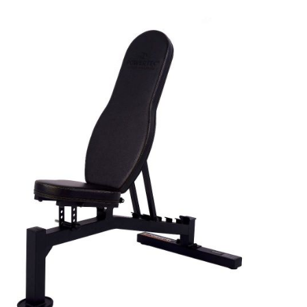
Skip
to
the
end
of
the
images
gallery