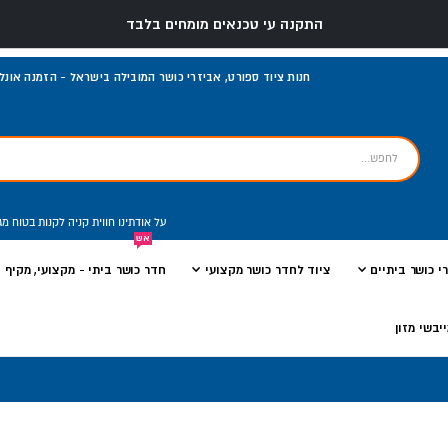
התקנה עי טכנאים מומחים בלבד
חנות ציוד ספורט, אביזרי כושר המובילה בישראל - הזמנה אונליי
על אודתינו
חווית קניה
לקנות בטוח
מג
אש
י כושר ביתיים
ציוד לחדר כושר מקצועי
חדר כושר ביתי - מקצועי, מקיף ו
יבשי מזון