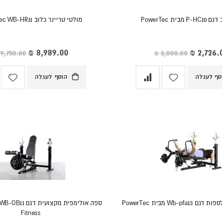
 מבית PowerTec
מולטי טריינר כלוב Powertec WB-HR11
ר
מחיר
חד
מיוחד
סף לעגלה
הוסף לעגלה
Wb-p מבית PowerTec
Fitness