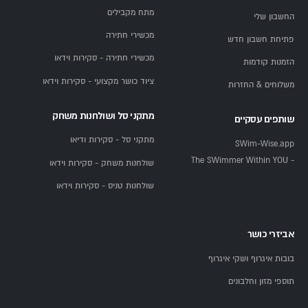
מתח מקבילים
החשבון שלי
מכשירי חתירה
פתיחת חשבון חדש
מכשירי חתירה - סקירות וידאו
הזמנות קודמות
ציוד כושר מקצועי - סקירות וידאו
משלוחים & החזרות
מתקני סל ושולחנות משחק
שותפים עסקיים
מתקני סל - סקירות ודיאו
SWim-Wise.app
- The SWimmer Within YOU
שולחנות משחק - סקירות וידאו
שולחנות טניס - סקירות וידאו
אביזרי כושר
בובות איגרוף ושקי איגרוף
תוספי מזון וחלבונים