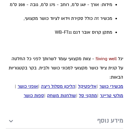
מידות:
אורך - 149 ס"מ,
רוחב - 175 ס"מ,
גובה - 208 ס"מ
מכשיר זה כולל סקירת וידאו
לציוד כושר מקצועי
,
מתקן קרוס אובר דגם
WB-FT11
יגל 
living well!
 - צוות מקצועי עומד לשרותך לפני כל החלטה 
על קנית ציוד כושר מקצועי למכוני כושר ולבית. בקר בקטגוריות 
הבאות:
מכשירי כושר
 |
אליפטיקל
 |
הליכון מסלול ריצה
 |
אופני כושר
 |
מולטי טריינר
 |
מתקני סל
 |
שולחנות משחק
 |
ספות כושר
מידע נוסף