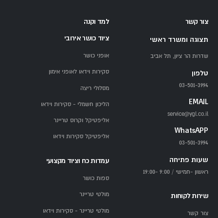
צור קשר
למד וקנה
ציוד כושר אירובי
תצוגה ומשרד ראשי
אופני כושר
שדרות הר ציון, תל אביב
סקירות וידאו לאופני אימון
טלפון
03-501-3994
מסלולי ריצה
EMAIL
הליכון חשמלי - סקירות וידאו
service@ygl.co.il
אליפטיקל וקרוס טריינר
WhatsAPP
אליפטיקל סקירות וידאו
03-501-3994
שעות פתיחה
עמדות כח וציוד מקצועי
ראשון -חמישי / 9:00 -19:00
ספות כושר
מולטי טריינר
שירות לקוחות
מולטי טריינר - סקירות וידאו
צור קשר