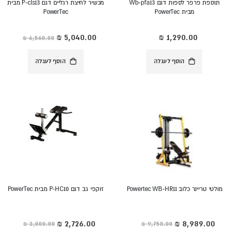
תוספת פרפר לספות דגם Wb-pfa13
מכשיר לחיצת רגליים דגם P-cls13 מבית
מבית PowerTec
PowerTec
מחיר
מיוחד
הוסף לעגלה
הוסף לעגלה
מולטי טריינר כלוב Powertec WB-HR11
זוקפי גב דגם P-HC10 מבית PowerTec
מחיר
מחיר
מיוחד
מיוחד