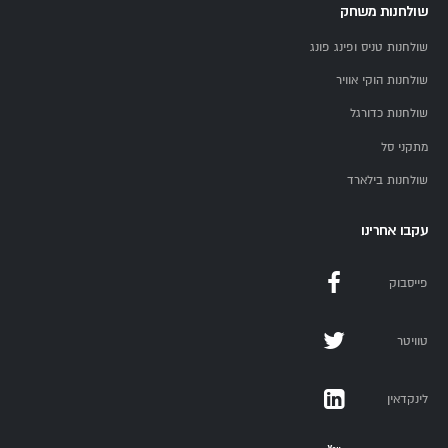
שולחנות משחק
שולחנות טניס ופינג פונג
שולחנות הוקי אוויר
שולחנות כדורגל
מתקני סל
שולחנות בילארד
עקבו אחרינו
פייסבוק
טוויטר
לינקדאין