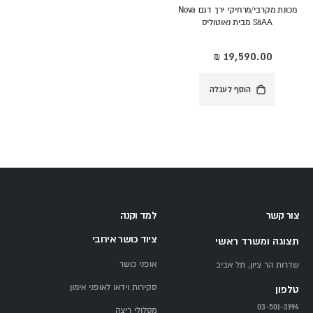
מכונת מקרבי/מרחיקי ירך דגם Nova
S8AA מבית נאוטוליס
הוסף לעגלה
צור קשר
למד וקנה
ציוד כושר אירובי
תצוגה ומשרד ראשי
אופני כושר
שדרות הר ציון, תל אביב
סקירות וידאו לאופני אימון
טלפון
03-501-3994
מסלולי ריצה