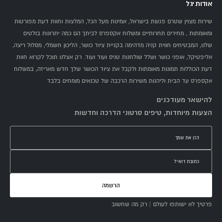
אודות יגל
שירות מצוין שטרם פגשת בישראל, אמינות מעל הכל, המלצות וחוות דעת מפורטות
ומאומתות , מחירים תחרותיים ומשלוח אקספרס לביתך הם כמה יתרונות בולטים
שלנו, המבטיחים חווית קניה מדהימה בקניית ציוד כושר, הליכון חשמלי, מסלול ריצה,
אליפטיקל, אופני כושר ושלל שולחנות טניס ועוד ועוד. רק אצלנו תוכל לקרוא חוות
דעת הכוללות תמונות מאומתות ולקבל את ציוד הכושר שלך חדש מאריזה, במשלוח
אקספרס עד הבית וליהנות משירות הרכבה של טכנאים מומחים בלבד
להישאר מעודכנים
הצעות מיוחדות, טיפים סרטוני הדרכה וחדשות
הרשמה
פרטיך לא ישותפו לעולם | רק מה שחשוב