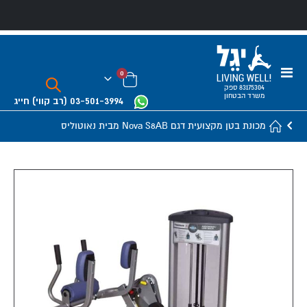
Toggle
פריטים
0
Nav
Cart
83175304 ספק
משרד הבטחון
03-501-3994
(רב קווי)
חייג
מכונת בטן מקצועית דגם Nova S8AB מבית נאוטוליס
Skip
to
the
end
of
the
images
gallery