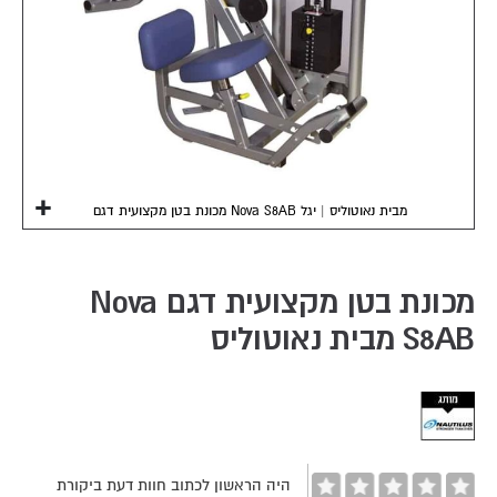
מכונת בטן מקצועית דגם Nova S8AB מבית נאוטוליס | יגל
Skip
to
the
מכונת בטן מקצועית דגם Nova
beginning
S8AB מבית נאוטוליס
of
the
images
gallery
היה הראשון לכתוב חוות דעת ביקורת