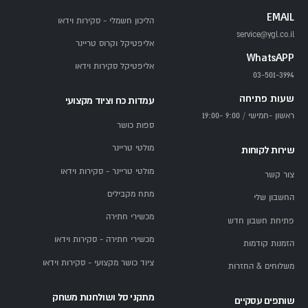
EMAIL
הליכון חשמלי - סקירות וידאו
service@ygl.co.il
אליפטיקל וקרוס טריינר
WhatsAPP
אליפטיקל סקירות וידאו
03-501-3994
שעות פתיחה
עמדות כח וציוד מקצועי
ראשון -חמישי / 9:00 -19:00
ספות כושר
מולטי טריינר
שירות לקוחות
מולטי טריינר - סקירות וידאו
צור קשר
מתח מקבילים
החשבון שלי
מכשירי חתירה
פתיחת חשבון חדש
מכשירי חתירה - סקירות וידאו
הזמנות קודמות
ציוד כושר מקצועי - סקירות וידאו
משלוחים & החזרות
מתקני סל ושולחנות משחק
שותפים עסקיים