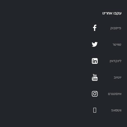
עקבו אחרינו
פייסבוק
טוויטר
לינקדאין
יוטיוב
אינסטגרם
ווטסאפ