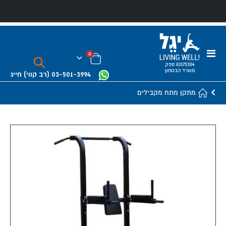
Toggle
פריטים
0
Nav
Cart
83175304 ספק
משרד הבטחון
03-501-3994
(רב קווי)
חייג
מתקן מתח מקבילים
Skip
to
the
end
of
the
images
gallery