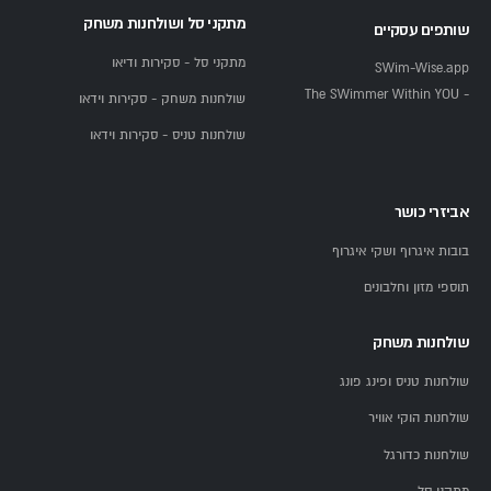
מתקני סל ושולחנות משחק
שותפים עסקיים
מתקני סל - סקירות ודיאו
SWim-Wise.app
- The SWimmer Within YOU
שולחנות משחק - סקירות וידאו
שולחנות טניס - סקירות וידאו
אביזרי כושר
בובות איגרוף ושקי איגרוף
תוספי מזון וחלבונים
שולחנות משחק
שולחנות טניס ופינג פונג
שולחנות הוקי אוויר
שולחנות כדורגל