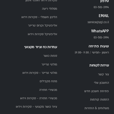
סקירות וידאו לאופני אימון
טלפון
03-501-3994
מסלולי ריצה
EMAIL
הליכון חשמלי - סקירות וידאו
service@ygl.co.il
אליפטיקל וקרוס טריינר
WhatsAPP
אליפטיקל סקירות וידאו
03-501-3994
שעות פתיחה
עמדות כח וציוד מקצועי
ראשון -חמישי / 9:00 -19:00
ספות כושר
מולטי טריינר
שירות לקוחות
מולטי טריינר - סקירות וידאו
צור קשר
מתח מקבילים
החשבון שלי
מכשירי חתירה
פתיחת חשבון חדש
מכשירי חתירה - סקירות וידאו
הזמנות קודמות
ציוד כושר מקצועי - סקירות וידאו
משלוחים & החזרות