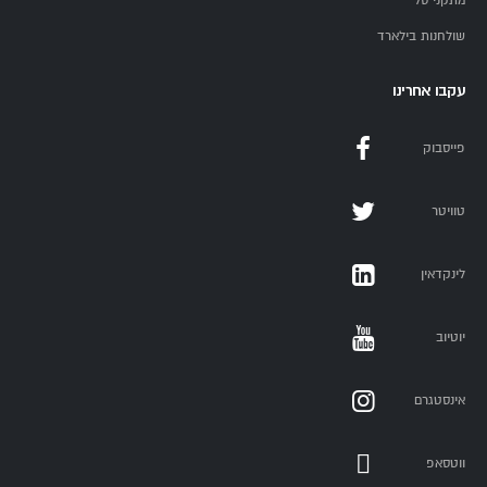
מתקני סל
שולחנות בילארד
עקבו אחרינו
פייסבוק
טוויטר
לינקדאין
יוטיוב
אינסטגרם
ווטסאפ