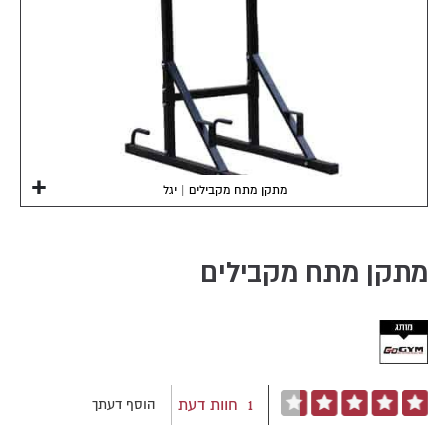
מתקן מתח מקבילים | יגל
Skip
to
the
מתקן מתח מקבילים
beginning
of
the
images
gallery
דירוג:
1
חוות דעת
הוסף דעתך
100
87
% of