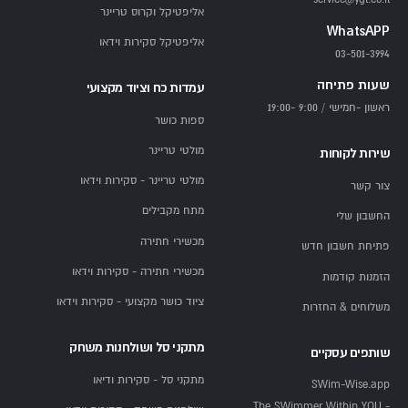
אליפטיקל וקרוס טריינר
WhatsAPP
אליפטיקל סקירות וידאו
03-501-3994
שעות פתיחה
עמדות כח וציוד מקצועי
ראשון -חמישי / 9:00 -19:00
ספות כושר
מולטי טריינר
שירות לקוחות
מולטי טריינר - סקירות וידאו
צור קשר
מתח מקבילים
החשבון שלי
מכשירי חתירה
פתיחת חשבון חדש
מכשירי חתירה - סקירות וידאו
הזמנות קודמות
ציוד כושר מקצועי - סקירות וידאו
משלוחים & החזרות
מתקני סל ושולחנות משחק
שותפים עסקיים
מתקני סל - סקירות ודיאו
SWim-Wise.app
- The SWimmer Within YOU