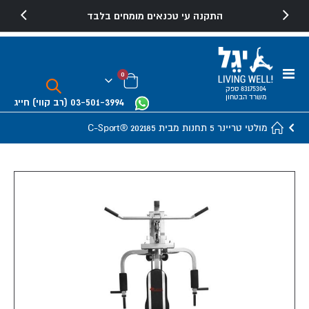
התקנה עי טכנאים מומחים בלבד
Toggle
פריטים
0
Nav
Cart
83175304 ספק
משרד הבטחון
03-501-3994
(רב קווי)
חייג
מולטי טריינר 5 תחנות מבית C-Sport® 202185
Skip
to
the
end
of
the
images
gallery