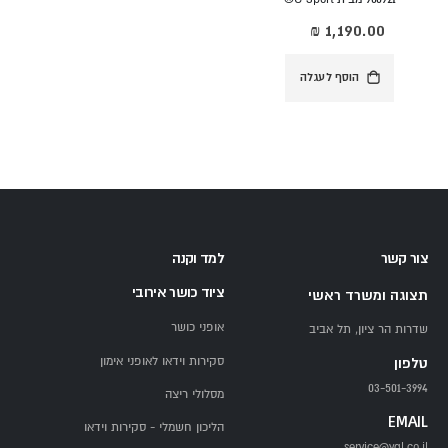
הוסף לעגלה
צור קשר
למד וקנה
ציוד כושר אירובי
תצוגה ומשרד ראשי
אופני כושר
שדרות הר ציון, תל אביב
סקירות וידאו לאופני אימון
טלפון
03-501-3994
מסלולי ריצה
EMAIL
הליכון חשמלי - סקירות וידאו
service@ygl.co.il