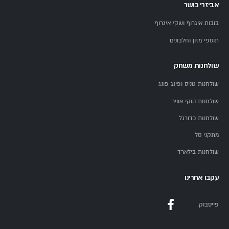
אביזרי כושר
בובות איגרוף ושקי איגרוף
תוספי מזון וחלבונים
שולחנות משחק
שולחנות טניס ופינג פונג
שולחנות הוקי אוויר
שולחנות כדורגל
מתקני סל
שולחנות בילארד
עקבו אחרינו
פייסבוק