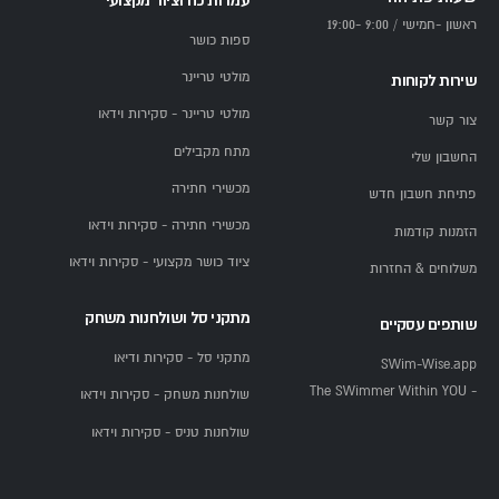
עמדות כח וציוד מקצועי
ראשון -חמישי / 9:00 -19:00
ספות כושר
מולטי טריינר
שירות לקוחות
מולטי טריינר - סקירות וידאו
צור קשר
מתח מקבילים
החשבון שלי
מכשירי חתירה
פתיחת חשבון חדש
מכשירי חתירה - סקירות וידאו
הזמנות קודמות
ציוד כושר מקצועי - סקירות וידאו
משלוחים & החזרות
מתקני סל ושולחנות משחק
שותפים עסקיים
מתקני סל - סקירות ודיאו
SWim-Wise.app
- The SWimmer Within YOU
שולחנות משחק - סקירות וידאו
שולחנות טניס - סקירות וידאו