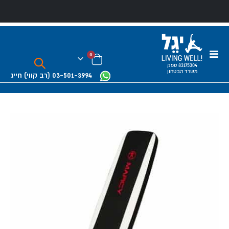
Toggle
0
Nav
Cart
83175304 ספק
משרד הבטחון
03-501-3994
(רב קווי)
חייג
Skip
to
the
end
of
the
images
gallery