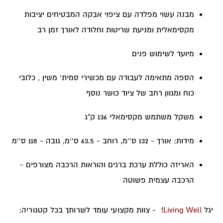
מבנה עשוי מפלדה עם ציפוי אבקה המבטיחים יציבות
מקסימאלית ומניעת שריטות וחלודה לאורך זמן רב
מיועד לשימוש פנים
הספה מתאימה לעבודה עם מכשירי סמית' משין , כלובי
כוח ומגוון רחב של ציוד כושר נוסף
משקל משתמש מקסימאלי 136 ק"ג
מידות: אורך - 132 ס''מ, רוחב - 63.5 ס''מ, גובה - 118 ס''מ
האריזה כוללת ערכת ברגים והוראות הרכבה מצורפים -
הרכבה עצמית פשוטה
יגל
Living Well!
- צוות מקצועי עומד לשרותך בכל קטגוריה: