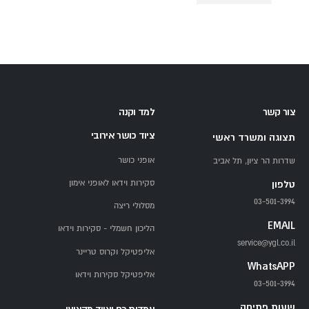
צור קשר
למד וקנה
ציוד כושר אירובי
תצוגה ומשרד ראשי
אופני כושר
שדרות הר ציון, תל אביב
סקירות וידאו לאופני אימון
טלפון
03-501-3994
מסלולי ריצה
EMAIL
הליכון חשמלי - סקירות וידאו
service@ygl.co.il
אליפטיקל וקרוס טריינר
WhatsAPP
אליפטיקל סקירות וידאו
03-501-3994
שעות פתיחה