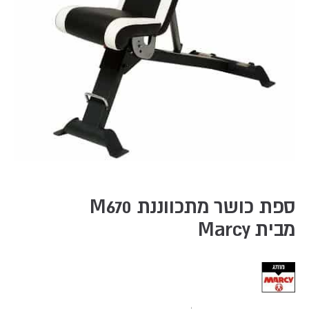
Skip
to
the
ספת כושר מתכווננת M670
beginning
מבית Marcy
of
the
images
gallery