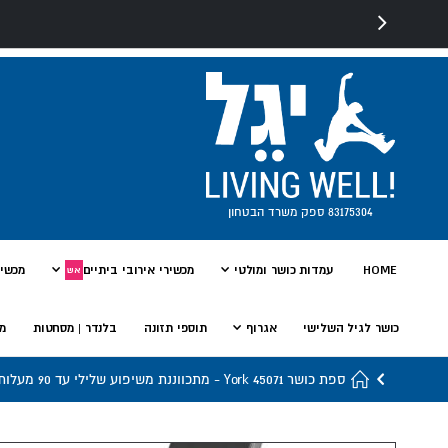
83175304 ספק משרד הבטחון
HOME
עמדות כושר ומולטי
מכשירי אירובי ביתיים
מכשיר
אש
כושר לגיל השלישי
אגרוף
תוספי תזונה
בלנדר | מסחטות
מי
ספת כושר York 45071 - מתכווננת משיפוע שלילי עד 90 מעלות