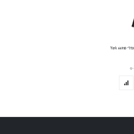
מסלול ריצה מקצועי 7.5 כ"ס שיפוע חשמלי 66910 York