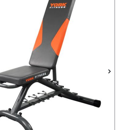
Skip
to
the
end
of
the
images
gallery