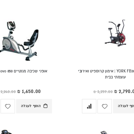
אופני רוח YORK FB300 | אימון קרוספיט ואירובי
אופני שכיבה מגנטיים York Novo 850
עוצמתי בבית
ר
מחיר
חד
מיוחד
סף לעגלה
הוסף לעגלה