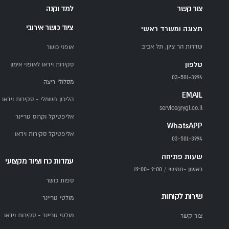
צור קשר
למד וקנה
ציוד כושר אירובי
תצוגה ומשרד ראשי
שדרות הר ציון, תל אביב
אופני כושר
טלפון
סקירות וידאו לאופני אימון
03-501-3994
מסלולי ריצה
EMAIL
הליכון חשמלי - סקירות וידאו
service@ygl.co.il
אליפטיקל וקרוס טריינר
WhatsAPP
אליפטיקל סקירות וידאו
03-501-3994
שעות פתיחה
עמדות כח וציוד מקצועי
ראשון -חמישי / 9:00 -19:00
ספות כושר
שירות לקוחות
מולטי טריינר
מולטי טריינר - סקירות וידאו
צור קשר