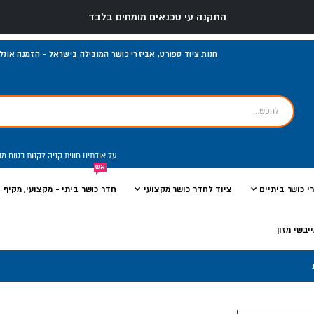
התקנה עי טכנאים מומחים בלבד
חנות ציוד ספורט, אביזרי כושר המובילה בישראל - הזמנה אונליי
על אודתינו
חווית קניה
לקנות בטוח
מג
אש
י כושר ביתיים
ציוד לחדר כושר מקצועי
חדר כושר ביתי - מקצועי, מקיף ו
יבשי מזון