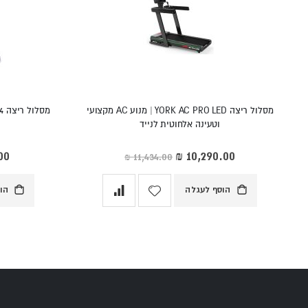
מסלול ריצה YORK AC PRO LED | מנוע AC מקצועי
מסלול ריצה York Record Pro - 2024 *צפו בסרטון*
וטעינה אלחוטית לנייד
מחיר
מחי
מיוחד
מיו
הוסף לעגלה
הו