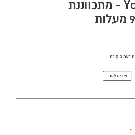
ספת כושר York 45071 - מתכווננת
ת דעת ביקורת
אחריות למחיר