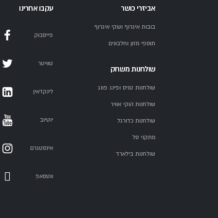
אביזרי כושר
עקבו אחרינו
בובות איגרוף ושקי איגרוף
פייסבוק
תוספי מזון וחלבונים
טוויטר
שולחנות משחק
שולחנות טניס ופינג פונג
לינקדאין
שולחנות הוקי אוויר
יוטיוב
שולחנות כדורגל
מתקני סל
אינסטגרם
שולחנות בילארד
ווטסאפ