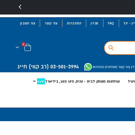
ן - יגל
FAQ
מגזין
התחברות
צור קשר
צור חשבון
פריטים
0
Cart
03-501-3994
(רב קווי)
חייג
זין
צור קשר
משלוחים והחזרות
יעיל
שולחנות משחק לבית - טניס, פינג פונג, ביליארד
מבצע