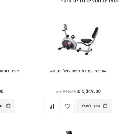
מוצרים נוספים מבית York
אופני משענת מגנטיות York דגם 686
מחיר
מחי
מיוחד
מיו
הוסף לעגלה
הו