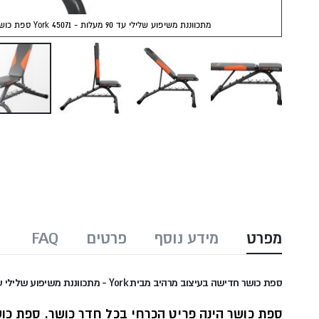
ספת כושר York 45071 - מתכווננת משיפוע שלילי עד 90 מעלות
Skip
to
the
beginning
of
the
images
מפרט
מידע נוסף
פרטים
FAQ
gallery
ספת כושר חדישה בעיצוב מרהיב מבית York - מתכווננת משיפוע שלילי עד 90 מעלות
ספת כושר הינה פריט הכרחי בכל חדר כושר. ספת כ