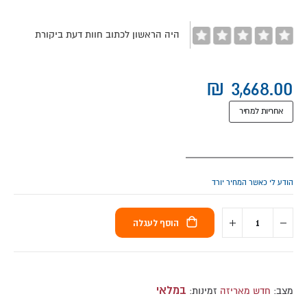
images
gallery
היה הראשון לכתוב חוות דעת ביקורת
שק איגרוף עומד סנצ'ורי (גדול) Century® Versys VS.1
שק איגרוף עומד סנצ'ורי (גדול) Century® Versys VS.1
אחריות למחיר
הודע לי כאשר המחיר יורד
הוסף לעגלה
במלאי
מצב:
חדש מאריזה
זמינות: