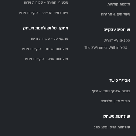
מכשירי חתירה - סקירות וידאו
הזמנות קודמות
ציוד כושר מקצועי - סקירות וידאו
משלוחים & החזרות
מתקני סל ושולחנות משחק
שותפים עסקיים
מתקני סל - סקירות ודיאו
SWim-Wise.app
- The SWimmer Within YOU
שולחנות משחק - סקירות וידאו
שולחנות טניס - סקירות וידאו
אביזרי כושר
בובות איגרוף ושקי איגרוף
תוספי מזון וחלבונים
שולחנות משחק
שולחנות טניס ופינג פונג