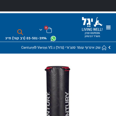
Toggle
פריטים
0
Nav
Cart
83175304 ספק
משרד הבטחון
03-501-3994
(רב קווי)
חייג
שק איגרוף עומד סנצ'ורי (גדול) Century® Versys VS.1
Skip
to
the
end
of
the
images
gallery