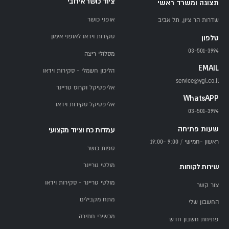
ציוד כושר אירובי
תצוגה ומשרד ראשי
אופני כושר
שדרות הר ציון, תל אביב
סקירות וידאו לאופני אימון
טלפון
03-501-3994
מסלולי ריצה
EMAIL
הליכון חשמלי - סקירות וידאו
service@ygl.co.il
אליפטיקל וקרוס טריינר
WhatsAPP
אליפטיקל סקירות וידאו
03-501-3994
שעות פתיחה
עמדות כח וציוד מקצועי
ראשון -חמישי / 9:00 -19:00
ספות כושר
מולטי טריינר
שירות לקוחות
מולטי טריינר - סקירות וידאו
צור קשר
מתח מקבילים
החשבון שלי
מכשירי חתירה
פתיחת חשבון חדש