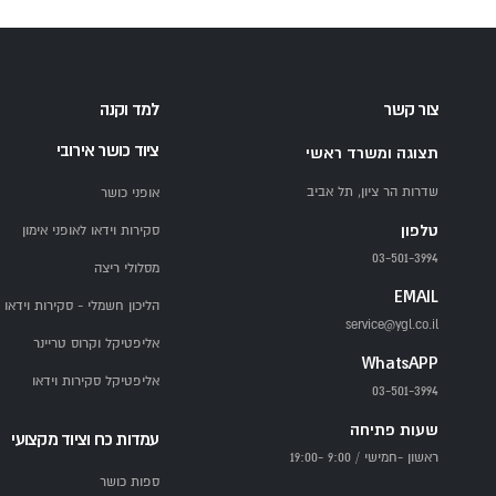
צור קשר
למד וקנה
ציוד כושר אירובי
תצוגה ומשרד ראשי
שדרות הר ציון, תל אביב
אופני כושר
טלפון
סקירות וידאו לאופני אימון
03-501-3994
מסלולי ריצה
EMAIL
הליכון חשמלי - סקירות וידאו
service@ygl.co.il
אליפטיקל וקרוס טריינר
WhatsAPP
אליפטיקל סקירות וידאו
03-501-3994
שעות פתיחה
עמדות כח וציוד מקצועי
ראשון -חמישי / 9:00 -19:00
ספות כושר