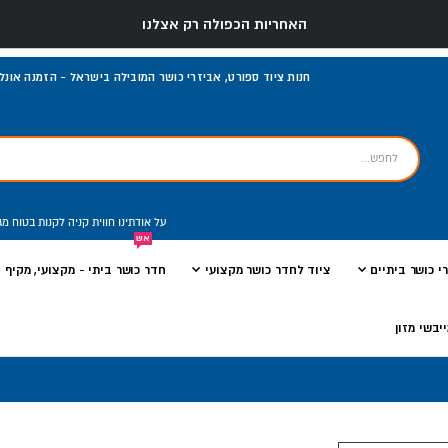
האחריות הכפולה רק אצלנו
התקנה עי טכנאים מומחים בלבד
חנות ציוד ספורט, אביזרי כושר המובילה בישראל - הזמנה אונליי
על אודתינו
חווית קניה
לקנות בטוח
מג
אש
י כושר ביתיים
ציוד לחדר כושר מקצועי
חדר כושר ביתי - מקצועי, מקיף ו
יבשי מזון