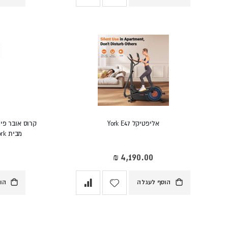
אליפטיקל York E47
מבית York, המותג המוביל בעולם הכושר
הוסף לעגלה
הו