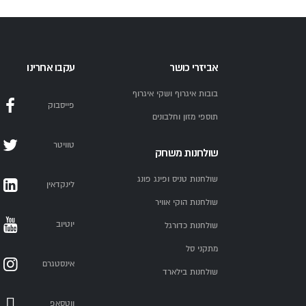
אביזרי כושר
עקבו אחרינו
בובות איגרוף ושקי איגרוף
פייסבוק
תוספי מזון וחלבונים
טוויטר
שולחנות משחק
שולחנות טניס ופינג פונג
לינקדאין
שולחנות הוקי אוויר
יוטיוב
שולחנות כדורגל
מתקני סל
אינסטגרם
שולחנות בילארד
ווטסאפ