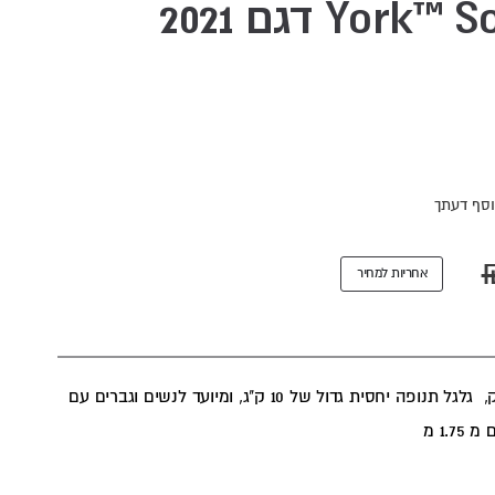
אליפטיקל מגנטי York™ Solo דגם 2021
סף דעתך
אחריות למחיר
אליפטיקל סולו דגם חדש לשנת 2021 של חברת יורק, גלגל תנופה יחסית גדול של 10 ק"ג, ומיועד לנשים וגברים עם