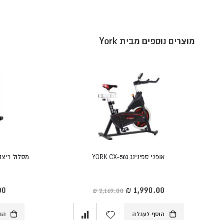
מוצרים נוספים מבית York
אופני ספינינג YORK CX-580
מסלול ריצה דגםl Mercury Plus
מחיר
מחי
מיוחד
מיו
הוסף לעגלה
הו