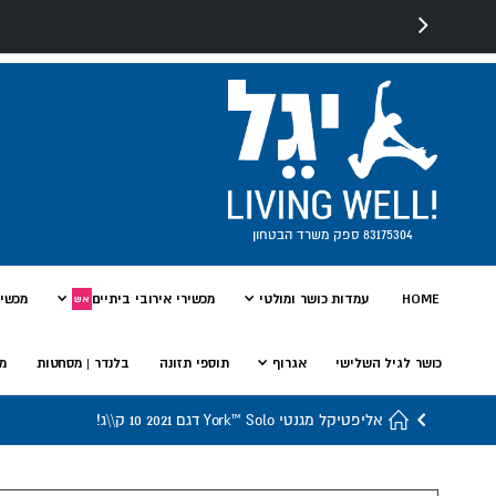
83175304 ספק משרד הבטחון
HOME
עמדות כושר ומולטי
מכשירי אירובי ביתיים
מכשיר
אש
כושר לגיל השלישי
אגרוף
תוספי תזונה
בלנדר | מסחטות
מי
אליפטיקל מגנטי York™ Solo דגם 2021 10 ק\\ג!