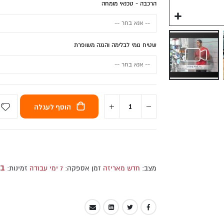
הרכבה - טכנאי מומחה
אליפטיקל קרוס טריינר דגם Solo מבית York - שינוי עצימות אימון - מגנטי
שטיח גומי לבלימה והגנה משופרת
הוסף לעגלה
במ
מצב:
חדש מאריזה
זמן אספקה:
7 ימי עבודה
זמינות: