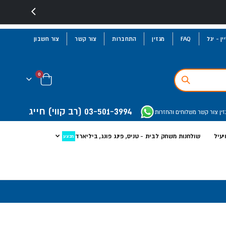
ן - יגל
FAQ
מגזין
התחברות
צור קשר
צור חשבון
פריטים
0
Cart
03-501-3994
(רב קווי)
חייג
זין
צור קשר
משלוחים והחזרות
יעיל
שולחנות משחק לבית - טניס, פינג פונג, ביליארד
מבצע