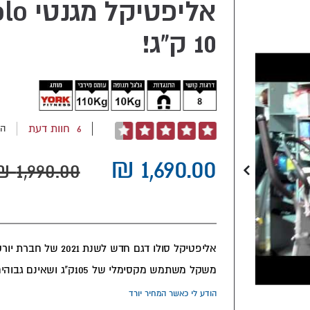
10 ק"ג!
6
חוות דעת
הו
דירוג:
100
92
% of
משקל משתמש מקסימלי של 105ק"ג ושאינם גבוהים מ 1.75 מ
הודע לי כאשר המחיר יורד