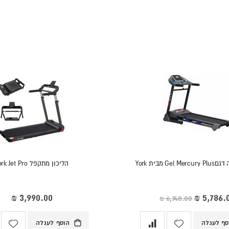
Ge מבית York
הליכון מתקפל York Jet Pro
ר
חד
סף לעגלה
הוסף לעגלה