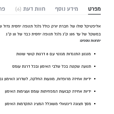
מפרט
מידע נוסף
חוות דעת
6
פר
אליפטיקל סולו של חברת יורק כולל גלגל תנופה יחסית גדול של 10 ק"ג ומיועד למשתמש הממוצע או המת
במשקל של עד 105 ק"ג גלגל תנופה יחסית כבד של 10 ק"ג
יתרונות נוספים:
מנגנון התנגדות מגנטי עם 8 דרגות קושי שונות
תנועה שקטה בכל שלבי האימון ובכל דרגת עומס
ידיות אחיזה מרופדות, מונעות החלקה, לשדרוג האימון גם 
ידיות אחיזה קבועות המפחיתות עומס ועצימות האימון
מסך תצוגה דיגטאלי משוכלל המציג התקדמות האימון