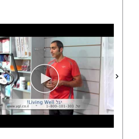
Skip
to
the
end
of
the
images
gallery