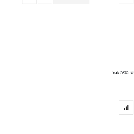
קרוס אובר פינתי בצורת V משקל חופשי מבית York