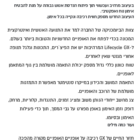
בעיצוב מרהיב ועכשווי תוך פיתוח הנדסת אנוש גבוהה על מנת להבטיח
אימון נוח ואפקטיבי.
העיצוב החדש מספק חווית רכיבה ונקייה בכל אימון.
צוות הביומכניקה של החברה למד את התנועה האנושית ואינטרקצית
המכונה בכדי לפתח את האופניים החדשניות והטובות ביותר בעולם.
ל-Lifecycle GX המרהיבות יש את הפיצ´רים, התכונות וגלגל תנופה
אחורי מגנטי שאין לאחרים.
טווח כוונון כללי גדול מספק יכולת התאמה מושלמת בין גוף המתאמן
לאופניים.
התאמת המושב והכידון במייקרו סנטימטר מאפשרת התמזגות
מושלמת של הרוכב והאופניים.
צג מחשב ייחודי הנותן משוב ומציג זמנים, התנגדות, קלוריות, מרחק,
דופק וזמן האימון באופן מפורט על גבי המסך, תוך כדי פעילות
האימון ובסיומו.
ועוד כמה מילים
חזור החיים של GX רכיבה על אופניים האופניים מקורה מהפכה