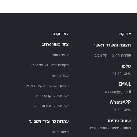
צור קשר
למד וקנה
ציוד כושר אירובי
תצוגה ומשרד ראשי
אופני כושר
שדרות הר ציון, תל אביב
סקירות וידאו לאופני אימון
טלפון
03-501-3994
מסלולי ריצה
EMAIL
הליכון חשמלי - סקירות וידאו
service@ygl.co.il
אליפטיקל וקרוס טריינר
WhatsAPP
אליפטיקל סקירות וידאו
03-501-3994
שעות פתיחה
עמדות כח וציוד מקצועי
ראשון -חמישי / 9:00 -19:00
ספות כושר