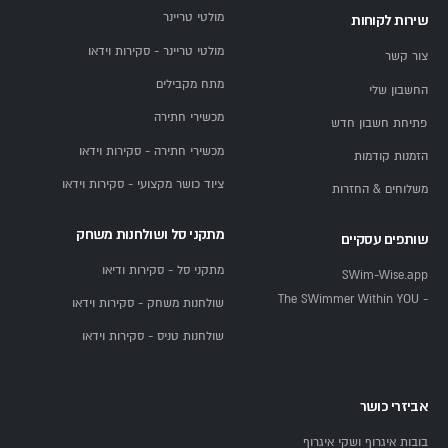
מולטי טריינר
שירות לקוחות
מולטי טריינר - סקירות וידאו
צור קשר
מתח מקבילים
החשבון שלי
מכשירי חתירה
פתיחת חשבון חדש
מכשירי חתירה - סקירות וידאו
הזמנות קודמות
ציוד כושר מקצועי - סקירות וידאו
משלוחים & החזרות
מתקני סל ושולחנות משחק
שותפים עסקיים
מתקני סל - סקירות ודיאו
SWim-Wise.app
- The SWimmer Within YOU
שולחנות משחק - סקירות וידאו
שולחנות טניס - סקירות וידאו
אביזרי כושר
בובות איגרוף ושקי איגרוף