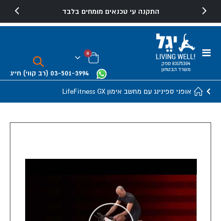
התקנה עי טכנאים מומחים בלבד
Toggle
פריטים
0
Nav
Cart
83175304 ספק
משרד הבטחון
03-501-3994
(רב קווי)
חייג
אופני ספינינג עם מחשב אימון LifeFitness GX
Skip
to
the
end
of
the
images
gallery