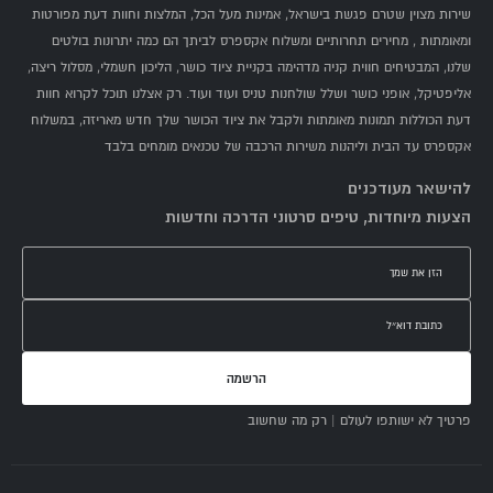
שירות מצוין שטרם פגשת בישראל, אמינות מעל הכל, המלצות וחוות דעת מפורטות
ומאומתות , מחירים תחרותיים ומשלוח אקספרס לביתך הם כמה יתרונות בולטים
שלנו, המבטיחים חווית קניה מדהימה בקניית ציוד כושר, הליכון חשמלי, מסלול ריצה,
אליפטיקל, אופני כושר ושלל שולחנות טניס ועוד ועוד. רק אצלנו תוכל לקרוא חוות
דעת הכוללות תמונות מאומתות ולקבל את ציוד הכושר שלך חדש מאריזה, במשלוח
אקספרס עד הבית וליהנות משירות הרכבה של טכנאים מומחים בלבד
להישאר מעודכנים
הצעות מיוחדות, טיפים סרטוני הדרכה וחדשות
הרשמה
פרטיך לא ישותפו לעולם | רק מה שחשוב