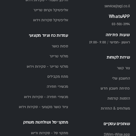
הליכון חשמלי - סקירות וידאו
service@ygl.co.il
אליפטיקל וקרוס טריינר
WhatsAPP
אליפטיקל סקירות וידאו
03-501-3994
שעות פתיחה
עמדות כח וציוד מקצועי
ראשון -חמישי / 9:00 -19:00
ספות כושר
מולטי טריינר
שירות לקוחות
מולטי טריינר - סקירות וידאו
צור קשר
מתח מקבילים
החשבון שלי
מכשירי חתירה
פתיחת חשבון חדש
מכשירי חתירה - סקירות וידאו
הזמנות קודמות
ציוד כושר מקצועי - סקירות וידאו
משלוחים & החזרות
מתקני סל ושולחנות משחק
שותפים עסקיים
מתקני סל - סקירות ודיאו
SWim-Wise.app