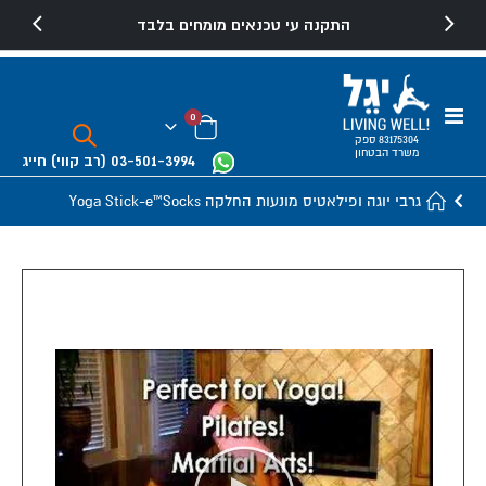
התקנה עי טכנאים מומחים בלבד
Toggle
פריטים
0
Nav
Cart
83175304 ספק
משרד הבטחון
03-501-3994
(רב קווי)
חייג
גרבי יוגה ופילאטיס מונעות החלקה Yoga Stick-e™Socks
Skip
to
the
end
of
the
images
gallery