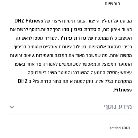
חופשיות.
DHZ Fitness
מבוסס על תהליך הייצור הבוגר וניסיון הייצור של
סדרת פיוז'ן פרו
בציוד אימון כוח, ה
הפך להיות.בנוסף לרשת את
סדרת פיוז'ן
העיצוב כולו ממתכת של
, לסדרה נוספו לראשונה
רכיבי סגסוגת אלומיניום, בשילוב צינורות אובליים שטוחים בכיפוף
מקשה אחת, מה שמשפר מאוד את המבנה והעמידות.עיצוב זרועות
התנועה המפוצלות מאפשר למשתמשים לאמן רק צד אחד באופן
עצמאי;מסלול התנועה המשודרג והמוטב משיג ביומכניקה
DHZ
מתקדמת.בגלל אלה, ניתן למנות אותה בתור סדרת Pro ב
Fitness
.
מידע נוסף
מידע
Kettler
נוסף