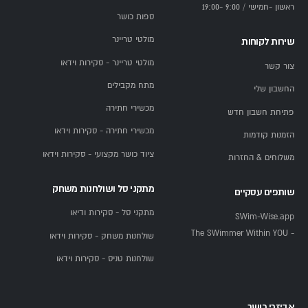
ראשון -חמישי / 9:00 -19:00
ספות כושר
מולטי טריינר
שירות לקוחות
מולטי טריינר - סקירות וידאו
צור קשר
מתח מקבילים
החשבון שלי
מכשירי חתירה
פתיחת חשבון חדש
מכשירי חתירה - סקירות וידאו
הזמנות קודמות
ציוד כושר מקצועי - סקירות וידאו
משלוחים & החזרות
מתקני סל ושולחנות משחק
שותפים עסקיים
מתקני סל - סקירות ודיאו
SWim-Wise.app
- The SWimmer Within YOU
שולחנות משחק - סקירות וידאו
שולחנות טניס - סקירות וידאו
אביזרי כושר