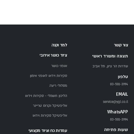
צור קשר
למד וקנה
ציוד כושר אירובי
תצוגה ומשרד ראשי
אופני כושר
שדרות הר ציון, תל אביב
סקירות וידאו לאופני אימון
טלפון
03-501-3994
מסלולי ריצה
EMAIL
הליכון חשמלי - סקירות וידאו
service@ygl.co.il
אליפטיקל וקרוס טריינר
WhatsAPP
אליפטיקל סקירות וידאו
03-501-3994
שעות פתיחה
עמדות כח וציוד מקצועי