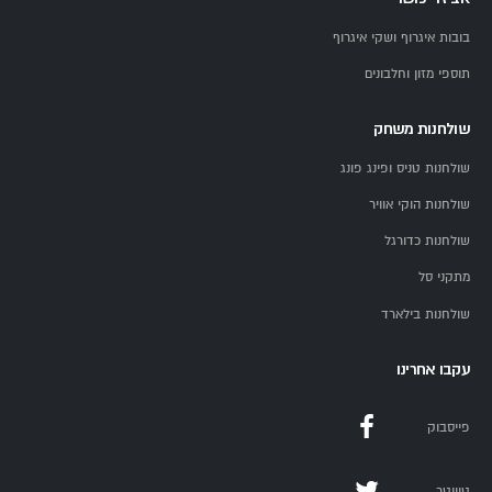
בובות איגרוף ושקי איגרוף
תוספי מזון וחלבונים
שולחנות משחק
שולחנות טניס ופינג פונג
שולחנות הוקי אוויר
שולחנות כדורגל
מתקני סל
שולחנות בילארד
עקבו אחרינו
פייסבוק
טוויטר