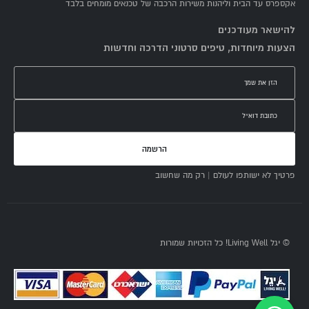
אקספרס עד הבית וליהנות משירות הרכבה של טכנאים מומחים בלבד
להישאר מעודכנים
הצעות מיוחדות, טיפים סרטוני הדרכה וחדשות
הרשמה
פרטיך לא ישותפו לעולם | רק מה שחשוב
© יגל Living Well! כל הזכויות שמורות