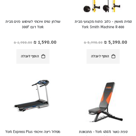
סמית מאשין - כלוב פתוח מקצועי מבית
שולחן טניס איכותי לשימוש פנים מבית
York Smith Machine R-800
York דגם 300F
מחיר
מחיר
מיוחד
מיוחד
הוסף לעגלה
הוסף לעגלה
ספת כושר York 45071 - מתכווננת
מסלול ריצה איכותי York Express Plus