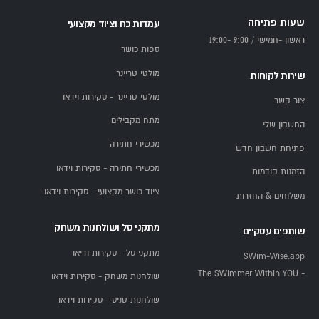
שעות פתיחה
עמדות כח וציוד מקצועי
ראשון -חמישי / 9:00 -19:00
ספות כושר
מולטי טריינר
שירות לקוחות
מולטי טריינר - סקירות וידאו
צור קשר
מתח מקבילים
החשבון שלי
מכשירי חתירה
פתיחת חשבון חדש
מכשירי חתירה - סקירות וידאו
הזמנות קודמות
ציוד כושר מקצועי - סקירות וידאו
משלוחים & החזרות
מתקני סל ושולחנות משחק
שותפים עסקיים
מתקני סל - סקירות ודיאו
SWim-Wise.app
- The SWimmer Within YOU
שולחנות משחק - סקירות וידאו
שולחנות טניס - סקירות וידאו