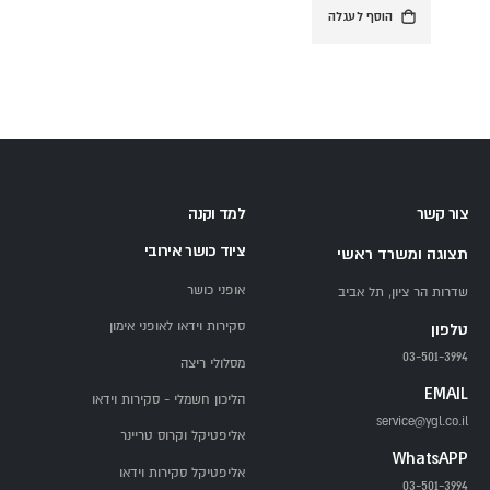
הוסף לעגלה
צור קשר
למד וקנה
ציוד כושר אירובי
תצוגה ומשרד ראשי
אופני כושר
שדרות הר ציון, תל אביב
סקירות וידאו לאופני אימון
טלפון
03-501-3994
מסלולי ריצה
EMAIL
הליכון חשמלי - סקירות וידאו
service@ygl.co.il
אליפטיקל וקרוס טריינר
WhatsAPP
אליפטיקל סקירות וידאו
03-501-3994