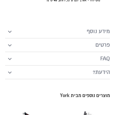
מסילה - אורך 127 ס"מ, רוחב 46 ס"מ
מידע נוסף
פרטים
FAQ
?הידעת
מוצרים נוספים מבית York