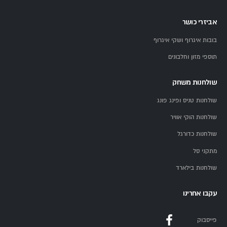
אביזרי כושר
בובות איגרוף ושקי איגרוף
תוספי מזון וחלבונים
שולחנות משחק
שולחנות טניס ופינג פונג
שולחנות הוקי אוויר
שולחנות כדורגל
מתקני סל
שולחנות בילארד
עקבו אחרינו
פייסבוק