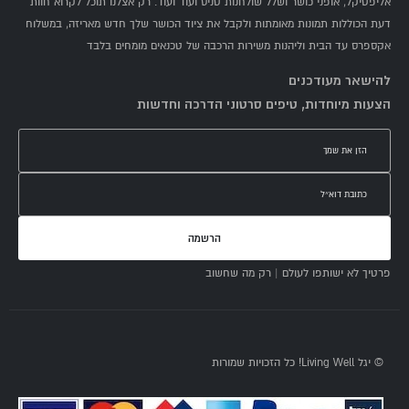
אליפטיקל, אופני כושר ושלל שולחנות טניס ועוד ועוד. רק אצלנו תוכל לקרוא חוות
דעת הכוללות תמונות מאומתות ולקבל את ציוד הכושר שלך חדש מאריזה, במשלוח
אקספרס עד הבית וליהנות משירות הרכבה של טכנאים מומחים בלבד
להישאר מעודכנים
הצעות מיוחדות, טיפים סרטוני הדרכה וחדשות
הרשמה
פרטיך לא ישותפו לעולם | רק מה שחשוב
© יגל Living Well! כל הזכויות שמורות