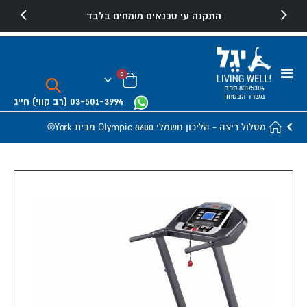
התקנה עי טכנאים מומחים בלבד
Toggle
פריטים
0
Nav
Cart
83175304 ספק
משרד הבטחון
03-501-3994
(רב קווי)
חייג
מסלול ריצה - הליכון חשמלי Olympic 8600 מבית York®
Skip
to
the
end
of
the
images
gallery