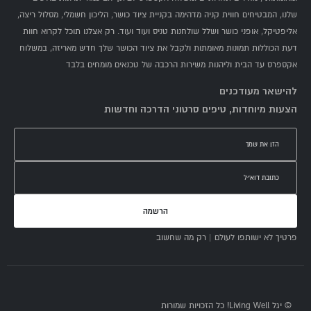
שלנו, המבטיחים חווית קניה מדהימה בקניית ציוד כושר, הליכון חשמלי, מסלול ריצה,
אליפטיקל, אופני כושר ושלל שולחנות טניס ועוד ועוד. רק אצלנו תוכל לקרוא חוות
דעת הכוללות תמונות מאומתות ולקבל את ציוד הכושר שלך חדש מאריזה, במשלוח
אקספרס עד הבית וליהנות משירות הרכבה של טכנאים מומחים בלבד
להישאר מעודכנים
הצעות מיוחדות, טיפים סרטוני הדרכה וחדשות
הרשמה
פרטיך לא ישותפו לעולם | רק מה שחשוב
© יגל Living Well! כל הזכויות שמורות