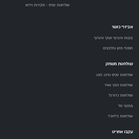
שולחנות טניס - סקירות וידאו
אביזרי כושר
בובות איגרוף ושקי איגרוף
תוספי מזון וחלבונים
שולחנות משחק
שולחנות טניס ופינג פונג
שולחנות הוקי אוויר
שולחנות כדורגל
מתקני סל
שולחנות בילארד
עקבו אחרינו