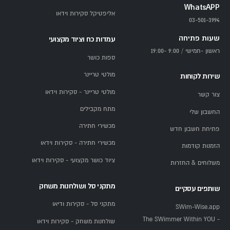
WhatsAPP
אליפטיקל סקירות וידאו
03-501-3994
שעות פתיחה
עמדות כח וציוד מקצועי
ראשון -חמישי / 9:00 -19:00
ספות כושר
מולטי טריינר
שירות לקוחות
מולטי טריינר - סקירות וידאו
צור קשר
מתח מקבילים
החשבון שלי
מכשירי חתירה
פתיחת חשבון חדש
מכשירי חתירה - סקירות וידאו
הזמנות קודמות
ציוד כושר מקצועי - סקירות וידאו
משלוחים & החזרות
מתקני סל ושולחנות משחק
שותפים עסקיים
מתקני סל - סקירות ודיאו
SWim-Wise.app
- The SWimmer Within YOU
שולחנות משחק - סקירות וידאו