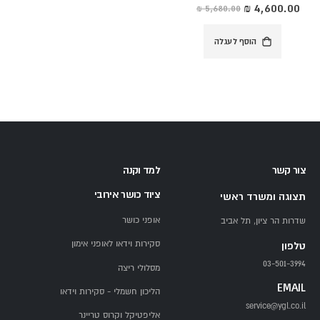
מחיר
מיוחד
הוסף לעגלה
צור קשר
למד וקנה
ציוד כושר אירובי
תצוגה ומשרד ראשי
אופני כושר
שדרות הר ציון, תל אביב
סקירות וידאו לאופני אימון
טלפון
03-501-3994
מסלולי ריצה
EMAIL
הליכון חשמלי - סקירות וידאו
service@ygl.co.il
אליפטיקל וקרוס טריינר