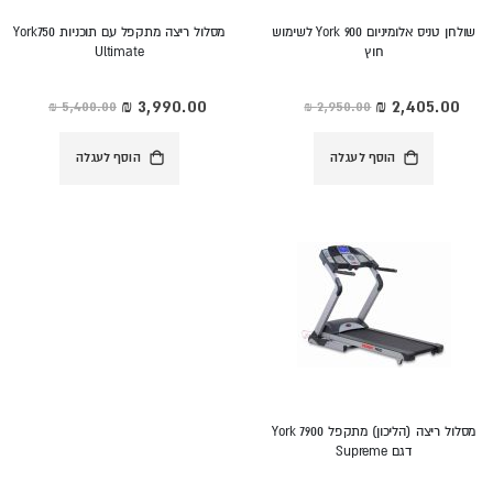
שולחן טניס אלומיניום York 900 לשימוש
מסלול ריצה מתקפל עם תוכניות York750
חוץ
Ultimate
מחיר
מחיר
מיוחד
מיוחד
הוסף לעגלה
הוסף לעגלה
מסלול ריצה (הליכון) מתקפל York 7900
דגם Supreme