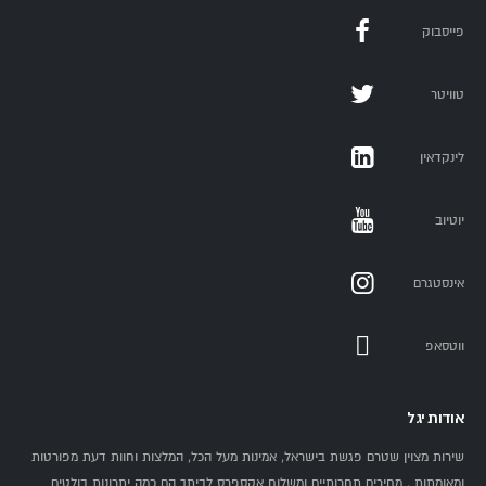
פייסבוק
טוויטר
לינקדאין
יוטיוב
אינסטגרם
ווטסאפ
אודות יגל
שירות מצוין שטרם פגשת בישראל, אמינות מעל הכל, המלצות וחוות דעת מפורטות
ומאומתות , מחירים תחרותיים ומשלוח אקספרס לביתך הם כמה יתרונות בולטים