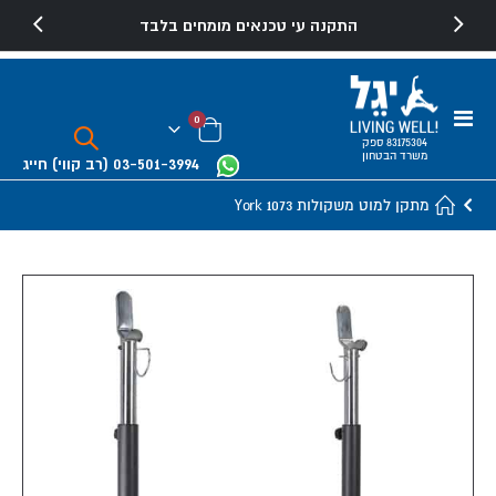
התקנה עי טכנאים מומחים בלבד
Toggle
פריטים
0
Nav
Cart
83175304 ספק
משרד הבטחון
03-501-3994
(רב קווי)
חייג
מתקן למוט משקולות York 1073
Skip
to
the
end
of
the
images
gallery