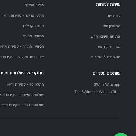
שירות לקוחות
מולטי טריינר
מולטי טריינר - סקירות וידאו
צור קשר
מתח מקבילים
החשבון שלי
מכשירי חתירה
פתיחת חשבון חדש
מכשירי חתירה - סקירות וידאו
הזמנות קודמות
ציוד כושר מקצועי - סקירות וי
משלוחים & החזרות
מתקני סל ושולחנות משח
שותפים עסקיים
מתקני סל - סקירות ודיאו
SWim-Wise.app
- The SWimmer Within YOU
שולחנות משחק - סקירות וידא
שולחנות טניס - סקירות וידאו