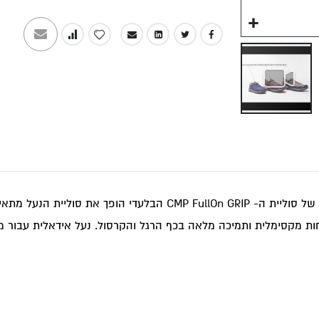
נעלי גברים לטיולים RIGEL MID M
נעלי הליכה למטיילים בעיצוב ספורטיבי וצבעוני. המבנה והרכב של סולי
טנה איכותית המבטיחה נוחות מקסימלית ותמיכה מלאה בכף הרגל והקרסול. נעל אידאל