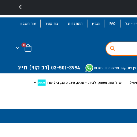
ן - יגל
FAQ
מגזין
התחברות
צור קשר
צור חשבון
פריטים
0
Cart
03-501-3994
(רב קווי)
חייג
זין
צור קשר
משלוחים והחזרות
יעיל
שולחנות משחק לבית - טניס, פינג פונג, ביליארד
מבצע