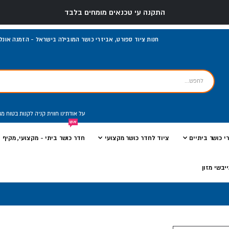
התקנה עי טכנאים מומחים בלבד
חנות ציוד ספורט, אביזרי כושר המובילה בישראל - הזמנה אונליי
על אודתינו
חווית קניה
לקנות בטוח
מג
אש
י כושר ביתיים
ציוד לחדר כושר מקצועי
חדר כושר ביתי - מקצועי, מקיף ו
יבשי מזון