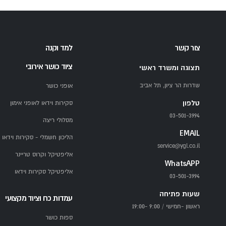
צור קשר
למד וקנה
ציוד כושר אירובי
תצוגה ומשרד ראשי
שדרות הר ציון, תל אביב
אופני כושר
טלפון
סקירות וידאו לאופני אימון
03-501-3994
מסלולי ריצה
EMAIL
הליכון חשמלי - סקירות וידאו
service@ygl.co.il
אליפטיקל וקרוס טריינר
WhatsAPP
אליפטיקל סקירות וידאו
03-501-3994
שעות פתיחה
עמדות כח וציוד מקצועי
ראשון -חמישי / 9:00 -19:00
ספות כושר