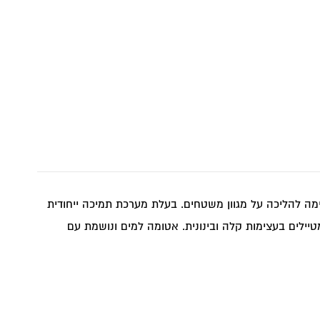
ית ה- CMP FullOn GRIP הבלעדי הופך את סוליית הנעל מתאימה להליכה על מגוון משטחים. בעלת מערכת תמיכה ייחודית
ית עבור מטיילים בעצימות קלה ובינונית. אטומה למים ונושמת עם