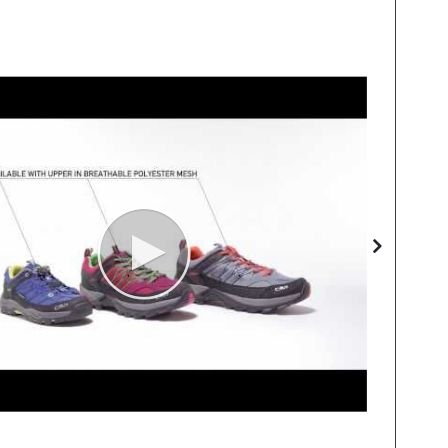
Skip
to
the
end
of
the
images
gallery