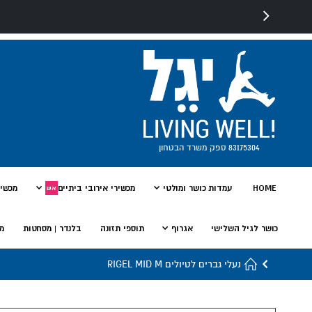
83175304 ספק משרד הבטחון
HOME
עמדות כושר ומולטי
מכשירי אירובי ביתיים
מכשיר
אש
כושר לגיל השלישי
אגרוף
תוספי תזונה
בלנדר | מסחטות
מי
נעלי גברים לטיולים RIGEL MID M