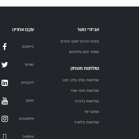
אביזרי כושר
עקבו אחרינו
בובות איגרוף ושקי איגרוף
פייסבוק
תוספי מזון וחלבונים
טוויטר
שולחנות משחק
שולחנות טניס ופינג פונג
לינקדאין
שולחנות הוקי אוויר
יוטיוב
שולחנות כדורגל
מתקני סל
אינסטגרם
שולחנות בילארד
ווטסאפ