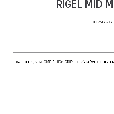
ת דעת ביקורת
נעלי הליכה למטיילים בעיצוב ספורטיבי וצבעוני. המבנה והרכב של סוליית ה- CMP FullOn GRIP הבלעדי הופך את