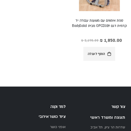
ספת אימונים עם משענת עבודה יד
קדמית דגם GPCD329 מבית BodySolid
מחיר
מיוחד
הוסף לעגלה
צור קשר
למד וקנה
ציוד כושר אירובי
תצוגה ומשרד ראשי
אופני כושר
שדרות הר ציון, תל אביב