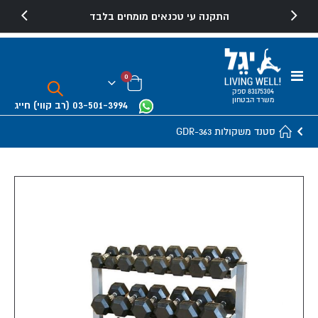
התקנה עי טכנאים מומחים בלבד
Toggle
פריטים
0
Nav
Cart
83175304 ספק
משרד הבטחון
03-501-3994
(רב קווי)
חייג
סטנד משקולות GDR-363
Skip
to
the
end
of
the
images
gallery