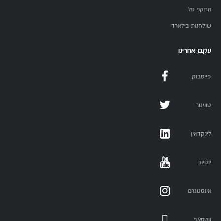
מתקני סל
שולחנות בילארד
עקבו אחרינו
פייסבוק
טוויטר
לינקדאין
יוטיוב
אינסטגרם
ווטסאפ