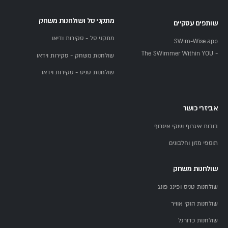
מתקני סל ושולחנות משחק
שותפים עסקיים
מתקני סל - סקירות ודיאו
SWim-Wise.app
- The SWimmer Within YOU
שולחנות משחק - סקירות וידאו
שולחנות טניס - סקירות וידאו
אביזרי כושר
בובות איגרוף ושקי איגרוף
תוספי מזון וחלבונים
שולחנות משחק
שולחנות טניס ופינג פונג
שולחנות הוקי אוויר
שולחנות כדורגל