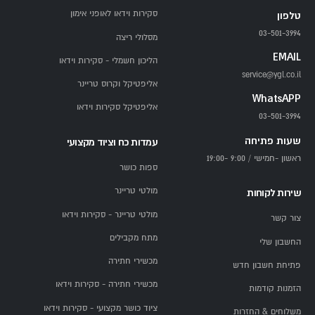
סקירות וידאו לאופני אימון
טלפון
03-501-3994
מסלולי ריצה
EMAIL
הליכון חשמלי - סקירות וידאו
service@ygl.co.il
אליפטיקל וקרוס טריינר
WhatsAPP
אליפטיקל סקירות וידאו
03-501-3994
שעות פתיחה
עמדות כח וציוד מקצועי
ראשון -חמישי / 9:00 -19:00
ספות כושר
מולטי טריינר
שירות לקוחות
מולטי טריינר - סקירות וידאו
צור קשר
מתח מקבילים
החשבון שלי
מכשירי חתירה
פתיחת חשבון חדש
מכשירי חתירה - סקירות וידאו
הזמנות קודמות
ציוד כושר מקצועי - סקירות וידאו
משלוחים & החזרות