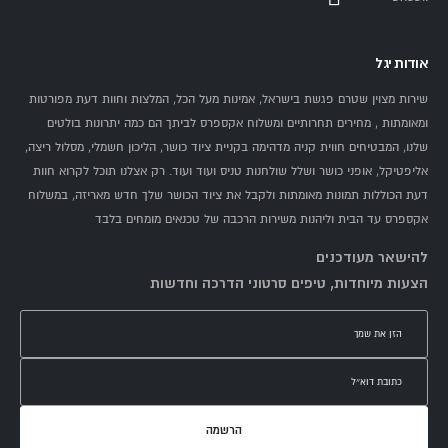
אודות יגל
שירות מצוין שטרם פגשת בישראל, אמינות מעל הכל, המלצות וחוות דעת מפורטות
ומאומתות , מחירים תחרותיים ומשלוח אקספרס לביתך הם כמה יתרונות בולטים
שלנו, המבטיחים חווית קניה מדהימה בקניית ציוד כושר, הליכון חשמלי, מסלול ריצה,
אליפטיקל, אופני כושר ושלל שולחנות טניס ועוד ועוד. רק אצלנו תוכל לקרוא חוות
דעת הכוללות תמונות מאומתות ולקבל את ציוד הכושר שלך חדש מאריזה, במשלוח
אקספרס עד הבית וליהנות משירות הרכבה של טכנאים מומחים בלבד
להישאר מעודכנים
הצעות מיוחדות, טיפים סרטוני הדרכה וחדשות
הרשמה