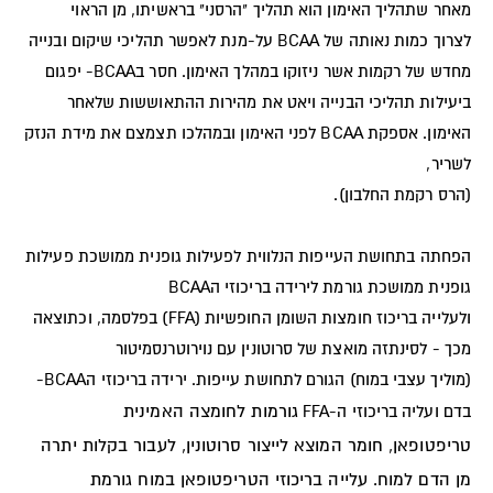
מאחר שתהליך האימון הוא תהליך "הרסני" בראשיתו, מן הראוי
לצרוך כמות נאותה של BCAA על-מנת לאפשר תהליכי שיקום ובנייה
מחדש של רקמות אשר ניזוקו במהלך האימון. חסר בBCAA- יפגום
ביעילות תהליכי הבנייה ויאט את מהירות ההתאוששות שלאחר
האימון. אספקת BCAA לפני האימון ובמהלכו תצמצם את מידת הנזק
לשריר,
(הרס רקמת החלבון).
הפחתה בתחושת העייפות הנלווית לפעילות גופנית ממושכת פעילות
גופנית ממושכת גורמת לירידה בריכוזי הBCAA
ולעלייה בריכוז חומצות השומן החופשיות (FFA) בפלסמה, וכתוצאה
מכך - לסינתזה מואצת של סרוטונין עם נוירוטרנסמיטור
(מוליך עצבי במוח) הגורם לתחושת עייפות. ירידה בריכוזי הBCAA-
גורמות לחומצה האמינית
בדם ועליה בריכוזי ה-FFA
טריפטופאן, חומר המוצא לייצור סרוטונין, לעבור בקלות יתרה
מן הדם למוח. עלייה בריכוזי הטריפטופאן במוח גורמת