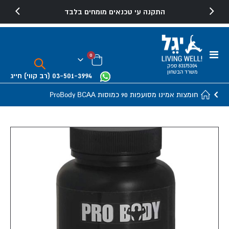
התקנה עי טכנאים מומחים בלבד
Toggle
פריטים
0
Nav
Cart
83175304 ספק
משרד הבטחון
03-501-3994
(רב קווי)
חייג
חומצות אמינו מסועפות 90 כמוסות ProBody BCAA
Skip
to
the
end
of
the
images
gallery