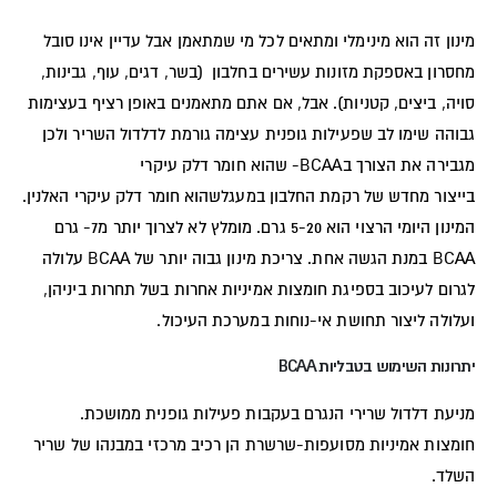
מינון זה הוא מינימלי ומתאים לכל מי שמתאמן אבל עדיין אינו סובל
מחסרון באספקת מזונות עשירים בחלבון (בשר, דגים, עוף, גבינות,
סויה, ביצים, קטניות). אבל, אם אתם מתאמנים באופן רציף בעצימות
גבוהה שימו לב שפעילות גופנית עצימה גורמת לדלדול השריר ולכן
מגבירה את הצורך בBCAA- שהוא חומר דלק עיקרי
בייצור מחדש של רקמת החלבון במעגלשהוא חומר דלק עיקרי האלנין.
המינון היומי הרצוי הוא 5-20 גרם. מומלץ לא לצרוך יותר מ7- גרם
BCAA במנת הגשה אחת. צריכת מינון גבוה יותר של BCAA עלולה
לגרום לעיכוב בספיגת חומצות אמיניות אחרות בשל תחרות ביניהן,
ועלולה ליצור תחושת אי-נוחות במערכת העיכול.
יתרונות השימוש בטבליות BCAA
מניעת דלדול שרירי הנגרם בעקבות פעילות גופנית ממושכת.
חומצות אמיניות מסועפות-שרשרת הן רכיב מרכזי במבנהו של שריר
השלד.