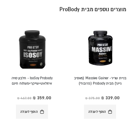
מוצרים נוספים מבית ProBody
בניית שריר- Massive Gainer (מאסיב
IsoSoy Probody - חלבון סויה
גיינר) מבית Probody (פרובודי)
איזולאט+שייקר+משלוח חינם
מחיר
מחיר
מיוחד
מיוחד
הוסף לעגלה
הוסף לעגלה