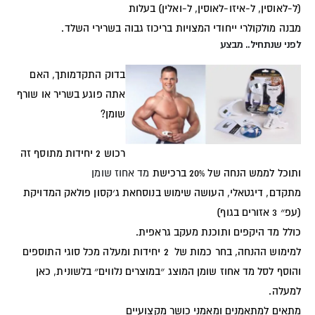
(ל-לאוסין, ל-איזו-לאוסין, ל-ואלין) בעלות
מבנה מולקולרי ייחודי המצויות בריכוז גבוה בשרירי השלד.
לפני שנתחיל.. מבצע
בדוק התקדמותך, האם
אתה פוגע בשריר או שורף
שומן?
רכוש 2 יחידות מתוסף זה
ותוכל לממש הנחה של 20% ברכישת
מד אחוז שומן
מתקדם, דיגטאלי, העושה שימוש בנוסחאת ג׳קסון פולאק המדויקת
(עפ״ 3 אזורים בגוף)
כולל מד היקפים ותוכנת מעקב גראפית.
למימוש ההנחה, בחר כמות של 2 יחידות ומעלה מכל סוגי התוספים
והוסף לסל מד אחוז שומן המוצג ״במוצרים נלווים״ בלשונית, כאן
למעלה.
מתאים למתאמנים ומאמני כושר מקצועיים