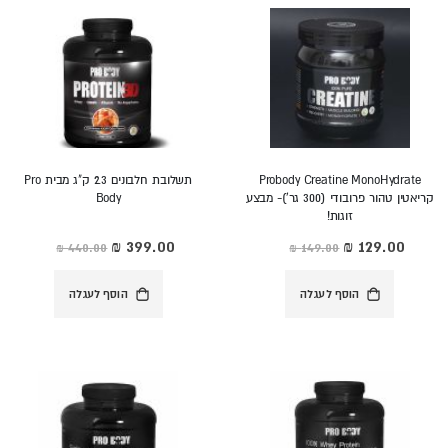
Probody Creatine MonoHydrate
תשלובת חלבונים 2.3 ק"ג מבית Pro
קריאטין טהור פרובודי (300 גר')- מבצע
Body
זוגות!
מחיר
מחיר
מיוחד
מיוחד
הוסף לעגלה
הוסף לעגלה