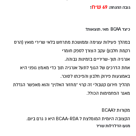
69 ש״ח
גובה ההנחה:
!
כיצד BCAA מאי. תוצאות?
במהלך פעילות עצימה וממושכת מתרחש בלאי שרירי מואץ (הרס
רקמת חלבון) עקב הצורך לספק חומרי
אנרגיה תוך-שריריים בזמינות גבוהה.
אחת הדרכים של הגוף לתעל אנרגיה תוך כדי מאמץ גופני היא
באמצעות פירוק חלבון והפיכתו לסוכר.
תהליך חירום קטבולי זה קרוי "מחזור האלנין" והוא מאפשר הגדלת
מאגר הפחמימות הכולל.
מקורות לBCAA
הקצובה היומית המומלצת ל BCAA-RDA היא 3 גרם ביום.
מנעו הדלדלות שריר