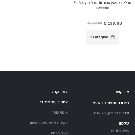
טבליות קפאין טהור 90 טבליות ProBody
Caffeine
מחיר
מיוחד
הוסף לעגלה
צור קשר
למד וקנה
ציוד כושר אירובי
תצוגה ומשרד ראשי
אופני כושר
שדרות הר ציון, תל אביב
סקירות וידאו לאופני אימון
טלפון
03-501-3994
מסלולי ריצה