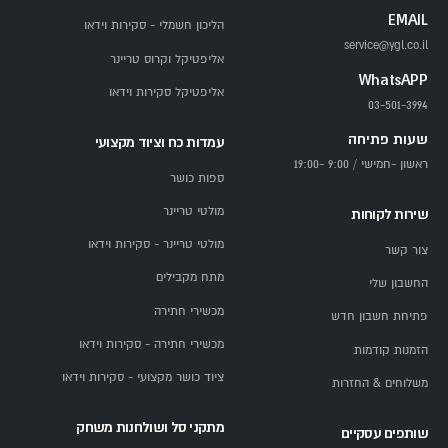
EMAIL
הליכון חשמלי - סקירות וידאו
service@ygl.co.il
אליפטיקל וקרוס טריינר
WhatsAPP
אליפטיקל סקירות וידאו
03-501-3994
שעות פתיחה
עמדות כח וציוד מקצועי
ראשון -חמישי / 9:00 -19:00
ספות כושר
מולטי טריינר
שירות לקוחות
מולטי טריינר - סקירות וידאו
צור קשר
מתח מקבילים
החשבון שלי
מכשירי חתירה
פתיחת חשבון חדש
מכשירי חתירה - סקירות וידאו
הזמנות קודמות
ציוד כושר מקצועי - סקירות וידאו
משלוחים & החזרות
מתקני סל ושולחנות משחק
שותפים עסקיים