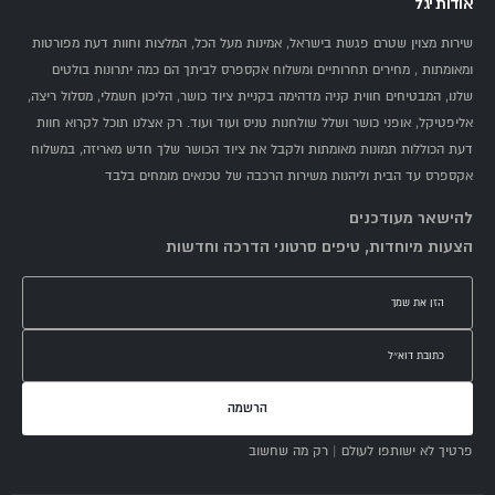
אודות יגל
שירות מצוין שטרם פגשת בישראל, אמינות מעל הכל, המלצות וחוות דעת מפורטות
ומאומתות , מחירים תחרותיים ומשלוח אקספרס לביתך הם כמה יתרונות בולטים
שלנו, המבטיחים חווית קניה מדהימה בקניית ציוד כושר, הליכון חשמלי, מסלול ריצה,
אליפטיקל, אופני כושר ושלל שולחנות טניס ועוד ועוד. רק אצלנו תוכל לקרוא חוות
דעת הכוללות תמונות מאומתות ולקבל את ציוד הכושר שלך חדש מאריזה, במשלוח
אקספרס עד הבית וליהנות משירות הרכבה של טכנאים מומחים בלבד
להישאר מעודכנים
הצעות מיוחדות, טיפים סרטוני הדרכה וחדשות
הרשמה
פרטיך לא ישותפו לעולם | רק מה שחשוב