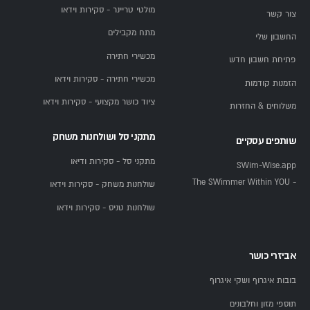
מולטי טריינר - סקירות וידאו
צור קשר
מתח מקבילים
החשבון שלי
מכשירי חתירה
פתיחת חשבון חדש
מכשירי חתירה - סקירות וידאו
הזמנות קודמות
ציוד כושר מקצועי - סקירות וידאו
משלוחים & החזרות
מתקני סל ושולחנות משחק
שותפים עסקיים
מתקני סל - סקירות ודיאו
SWim-Wise.app
- The SWimmer Within YOU
שולחנות משחק - סקירות וידאו
שולחנות טניס - סקירות וידאו
אביזרי כושר
בובות איגרוף ושקי איגרוף
תוספי מזון וחלבונים