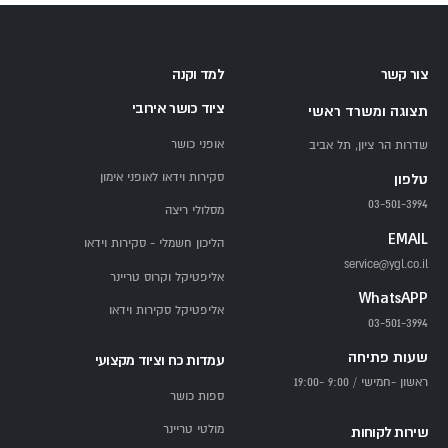
צור קשר
למד וקנה
ציוד כושר אירובי
תצוגה ומשרד ראשי
אופני כושר
שדרות הר ציון, תל אביב
סקירות וידאו לאופני אימון
טלפון
03-501-3994
מסלולי ריצה
EMAIL
הליכון חשמלי - סקירות וידאו
service@ygl.co.il
אליפטיקל וקרוס טריינר
WhatsAPP
אליפטיקל סקירות וידאו
03-501-3994
שעות פתיחה
עמדות כח וציוד מקצועי
ראשון -חמישי / 9:00 -19:00
ספות כושר
מולטי טריינר
שירות לקוחות