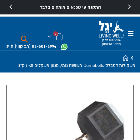
התקנה עי טכנאים מומחים בלבד
Toggle
פריטים
0
Nav
Cart
83175304 ספק
משרד הבטחון
03-501-3994
(רב קווי)
חייג
משקולות דמבלס Dumbbells משושה גומי, מגוון משקלים 1-45 ק״ג
Skip
to
the
end
of
the
images
gallery