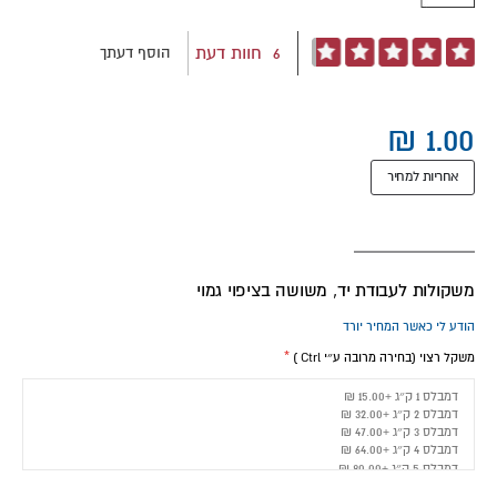
דירוג:
6
חוות דעת
הוסף דעתך
100
97
% of
אחריות למחיר
משקולות לעבודת יד, משושה בציפוי גמוי
הודע לי כאשר המחיר יורד
משקל רצוי (בחירה מרובה ע״י Ctrl )