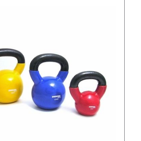
Skip
to
the
end
of
the
images
gallery