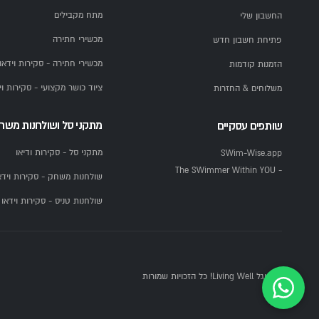
מתח מקבילים
החשבון שלי
מכשירי חתירה
פתיחת חשבון חדש
מכשירי חתירה - סקירות וידאו
הזמנות קודמות
ציוד כושר מקצועי - סקירות וי
משלוחים & החזרות
מתקני סל ושולחנות משח
שותפים עסקיים
מתקני סל - סקירות ודיאו
SWim-Wise.app
- The SWimmer Within YOU
שולחנות משחק - סקירות וידא
שולחנות טניס - סקירות וידאו
© יגל Living Well! כל הזכויות שמורות