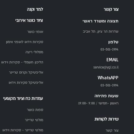
צור קשר
למד וקנה
ציוד כושר אירובי
תצוגה ומשרד ראשי
שדרות הר ציון, תל אביב
אופני כושר
טלפון
סקירות וידאו לאופני אימון
03-501-3994
מסלולי ריצה
EMAIL
הליכון חשמלי - סקירות וידאו
service@ygl.co.il
אליפטיקל וקרוס טריינר
WhatsAPP
אליפטיקל סקירות וידאו
03-501-3994
שעות פתיחה
עמדות כח וציוד מקצועי
ראשון -חמישי / 9:00 -19:00
ספות כושר
שירות לקוחות
מולטי טריינר
מולטי טריינר - סקירות וידאו
צור קשר