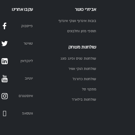
אביזרי כושר
עקבו אחרינו
בובות איגרוף ושקי איגרוף
פייסבוק
תוספי מזון וחלבונים
טוויטר
שולחנות משחק
שולחנות טניס ופינג פונג
לינקדאין
שולחנות הוקי אוויר
יוטיוב
שולחנות כדורגל
מתקני סל
אינסטגרם
שולחנות בילארד
ווטסאפ