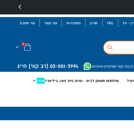
ן - יגל
FAQ
מגזין
התחברות
צור קשר
צור חשבון
פריטים
0
Cart
03-501-3994
(רב קווי)
חייג
זין
צור קשר
משלוחים והחזרות
יעיל
שולחנות משחק לבית - טניס, פינג פונג, ביליארד
מבצע