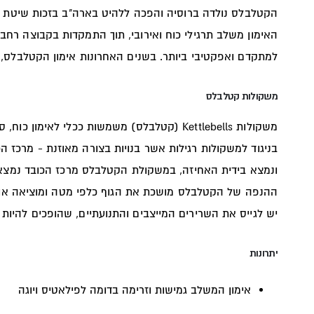
הקטלבלס נולדה ברוסיה והפכה ללהיט בארה"ב בזכות שיטת 
האימון משלב תרגילי כוח ואירובי, תוך התמקדות בקבוצה רחב
למתקדם ואפקטיבי ביותר. בשנים האחרונות אימון הקטלבלס, 
משקולות קטלבלס
משקולות
Kettlebells
(קטלבלס) משמשות ככלי לאימון כוח, סיב
בניגוד למשקולות רגילות אשר בנויות בצורה מאוזנת - מרכז ה
ונמצא בידית האחיזה, במשקולת הקטלבלס מרכז הכובד נמצא 
ההנפה של הקטלבלס מושכת את הגוף כלפי מטה ומוציאה אותו
יש לגייס את השרירים המייצבים והתנועתיים, שהופכים להיות
יתרונות
אימון המשלב גמישות וזרימה בדומה לפילאטיס ויוגה