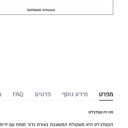
Kettlebell משקולות
Skip
to
the
beginning
of
the
images
gallery
מפרט
מידע נוסף
פרטים
FAQ
מ
מה זה קטלבלס
הקטלבלס היא משקולת המעוצבת בצורת כדור תותח עם ידית