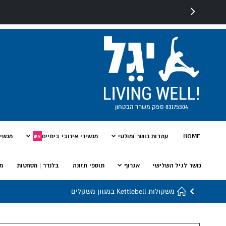
83175304 ספק משרד הבטחון
HOME
עמדות כושר ומולטי
מכשירי אירובי ביתיים
מכשיר
אש
כושר לגיל השלישי
אגרוף
תוספי תזונה
בלנדר | מסחטות
מי
משקולות Kettlebell במגוון משקלים