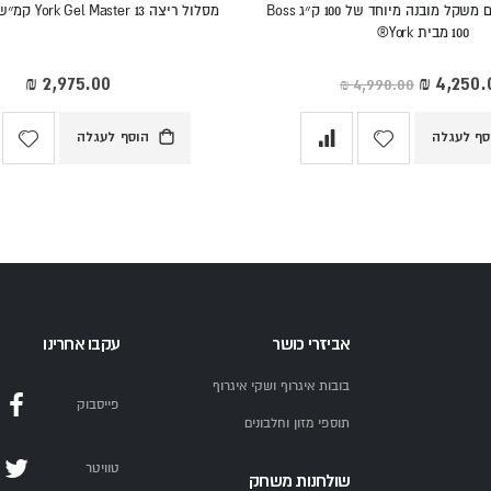
מולטי טריינר עם משקל מובנה מיוחד של 100 ק״ג Boss
מסלול ריצה York Gel Master 13 קמ״ש שיפוע מכאני
100 מבית York®
ר
חד
סף לעגלה
הוסף לעגלה
אביזרי כושר
עקבו אחרינו
בובות איגרוף ושקי איגרוף
פייסבוק
תוספי מזון וחלבונים
טוויטר
שולחנות משחק