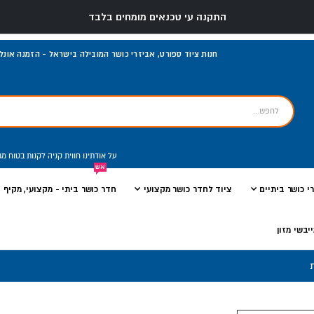
התקנה עי טכנאים מומחים בלבד
חנות ציוד ספורט, אביזרי כושר המובילה בישראל - הזמנה אונליי
על אודתינו
חווית קניה
לקנות בטוח
מג
אש
י כושר ביתיים
ציוד לחדר כושר מקצועי
חדר כושר ביתי - מקצועי, מקיף ו
יבשי מזון