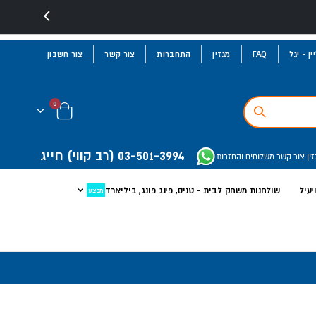
ן - יגל
FAQ
מגזין
התחברות
צור קשר
צור חשבון
פריטים
0
Cart
03-501-3994
(רב קווי)
חייג
זין
צור קשר
משלוחים והחזרות
יעיל
שולחנות משחק לבית - טניס, פינג פונג, ביליארד
מבצע