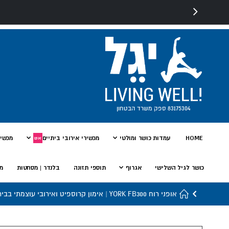
83175304 ספק משרד הבטחון
HOME
עמדות כושר ומולטי
מכשירי אירובי ביתיים
מכשיר
אש
כושר לגיל השלישי
אגרוף
תוספי תזונה
בלנדר | מסחטות
מי
אופני רוח YORK FB300 | אימון קרוספיט ואירובי עוצמתי בבית