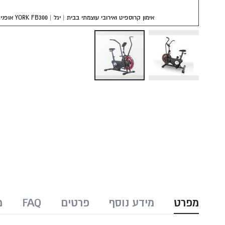
אופני רוח YORK FB300 | אימון קרוספיט ואירובי עוצמתי בבית | יגל
Skip
to
the
beginning
of
the
images
gallery
מפרט
מידע נוסף
פרטים
FAQ
מ