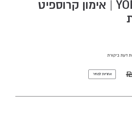
אופני רוח YORK FB300 | אימון קרוספיט
ת
ת דעת ביקורת
אחריות למחיר