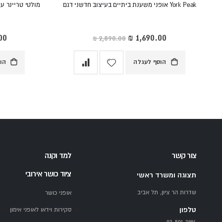
York Peak אופני משענת ביתיים בעיצוב חדשני דגם
מחיר
מחי
מיוחד
מיו
הוסף לעגלה
הו
צור קשר
למד וקנה
ציוד כושר אירובי
תצוגה ומשרד ראשי
שדרות הר ציון, תל אביב
אופני כושר
טלפון
סקירות וידאו לאופני אימון