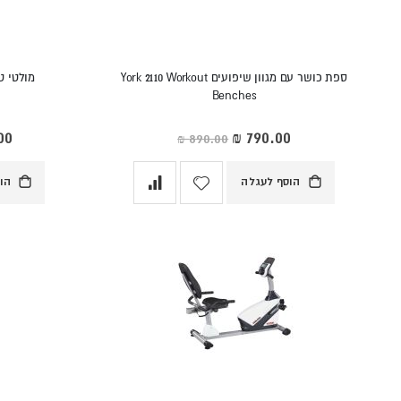
ספת כושר עם מגוון שיפועים York 2110 Workout
מולטי טריינר mmando
Benches
מחיר
מחי
מיוחד
מיו
הוסף לעגלה
הו