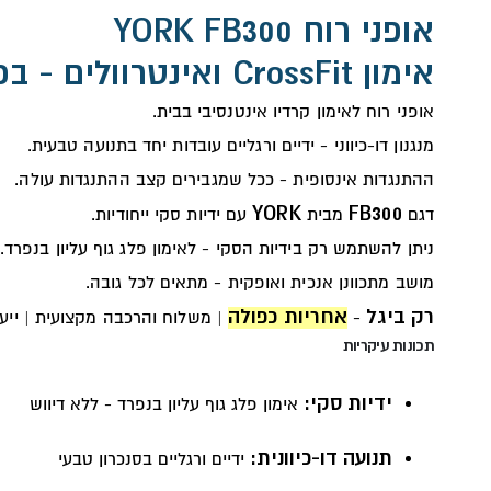
אופני רוח YORK FB300
אימון CrossFit ואינטרוולים - בכל עוצמה שתבחרו
אופני רוח לאימון קרדיו אינטנסיבי בבית.
מנגנון דו-כיווני - ידיים ורגליים עובדות יחד בתנועה טבעית.
ההתנגדות אינסופית - ככל שמגבירים קצב ההתנגדות עולה.
YORK
FB300
דגם
מבית
עם ידיות סקי ייחודיות.
ניתן להשתמש רק בידיות הסקי - לאימון פלג גוף עליון בנפרד.
מושב מתכוונן אנכית ואופקית - מתאים לכל גובה.
רק ביגל
אחריות כפולה
-
| משלוח והרכבה מקצועית | ייעו
תכונות עיקריות
ידיות סקי:
אימון פלג גוף עליון בנפרד - ללא דיווש
תנועה דו-כיוונית:
ידיים ורגליים בסנכרון טבעי