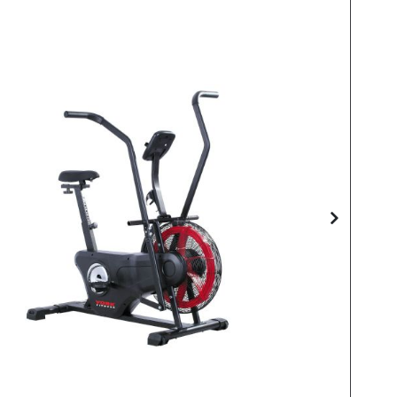
Skip
to
the
end
of
the
images
gallery