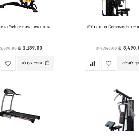
Co מבית York®
ספת כושר מאסיבית York מבית B3060
ר
מחיר
חד
מיוחד
סף לעגלה
הוסף לעגלה