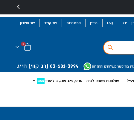
ן - יגל
FAQ
מגזין
התחברות
צור קשר
צור חשבון
פריטים
0
Cart
03-501-3994
(רב קווי)
חייג
זין
צור קשר
משלוחים והחזרות
יעיל
שולחנות משחק לבית - טניס, פינג פונג, ביליארד
מבצע