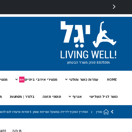
83175304 ספק משרד הבטחון
HOME
עמדות כושר ומולטי
מכשירי אירובי ביתיים
מכשיר
אש
כושר לגיל השלישי
אגרוף
תוספי תזונה
בלנדר | מסחטות
מי
מגזין
המדריך המקיף לירידה במשקל ושריפת שומן: 5 סודות שיעזרו לכם להשיג את הגוף שתמיד חלמתם עליו
ia
50
July 18,