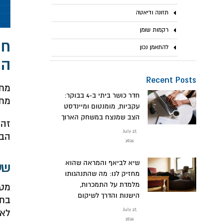
תזונה ודיאטה
רקמות שומן
חש
להתאמן נכון
המ
Recent Posts
מחק
חדר כושר ביתי ב-4 בבוקר:
מחק
עקביות, מומנטום ומיינדסט
הצב שמנצח במשחק הארוך
זה 
July 27,
הבי
2026
שיא לביאף והמראה שהוא
שע
מחזיק לנו: מה שהתנהגותו
מלמדת על התמכרות,
הישנות והדרך לשיקום
בחו
July 27,
לא 
2026