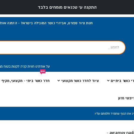
התקנה עי טכנאים מומחים בלבד
חנות ציוד ספורט, אביזרי כושר המובילה בישראל - הזמנה אונליי
על אודתינו
חווית קניה
לקנות בטוח
מג
אש
י כושר ביתיים
ציוד לחדר כושר מקצועי
חדר כושר ביתי - מקצועי, מקיף ו
יבשי מזון
avramov nad
-