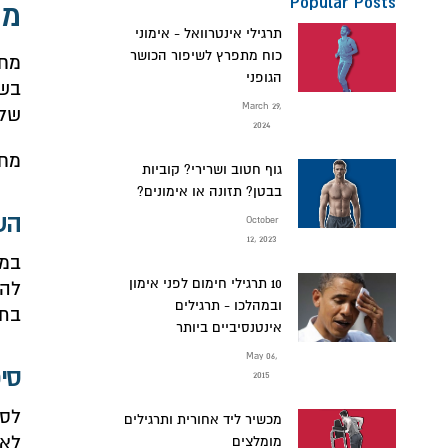
Popular Posts
מח
תרגילי אינטרוואל - אימוני
כוח מתפרץ לשיפור הכושר
מחז
הגופני
בשע
March 29,
שלנ
2024
מחק
גוף חטוב ושרירי? קוביות
בבטן? תזונה או אימונים?
הש
October
12, 2023
במק
10 תרגילי חימום לפני אימון
להת
ובמהלכו - תרגילים
בתנ
אינטנסיביים ביותר
May 06,
סי
2015
לסי
מכשיר ליד אחורית ותרגילים
לא 
מומלצים