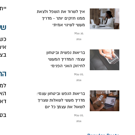
יית
איך לשרוד את השפל ולצאת
ממנו חזקים יותר - מדריך
מעשי לשינוי אמיתי
שע
May 20,
כשנ
2026
אימ
בריאות נפשית וביטחון
בצו
עצמי: המדריך המעשי
לחיזוק האני הפנימי
הת
May 05,
2026
למר
האי
בריאות הנפש וביטחון עצמי:
דאג
מדריך מעשי לשאלות שצריך
לשאול את עצמך כל יום
בסו
May 05,
2026