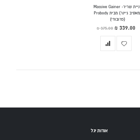
בניית שריר- Massive Gainer
(מאסיב גיינר) מבית Probody
(פרובודי)
מחיר
מיוחד
אודות יגל