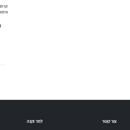
אימונ
מ
מ
צור קשר
למד וקנה