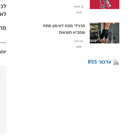
לכן
April 13,
לא 
2023
תרגילי מתח לאימון מתח
מה 
שמביא תוצאות
July 24,
---
2018
יות
עדכוני RSS
מ
ב
ת
מ
ה