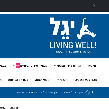
83175304 ספק משרד הבטחון
HOME
עמדות כושר ומולטי
מכשירי אירובי ביתיים
מכשיר
אש
כושר לגיל השלישי
אגרוף
תוספי תזונה
בלנדר | מסחטות
מי
מגזין
למה השרירים שלך לא גדלים? סודות ופתרונות מהמומחים
ov
119
July 01,