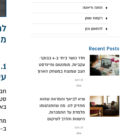
תזונה ודיאטה
רקמות שומן
למ
להתאמן נכון
מה
Recent Posts
חדר כושר ביתי ב-4 בבוקר:
1
עקביות, מומנטום ומיינדסט
הצב שמנצח במשחק הארוך
עי
July 27,
2026
חבר
סטא
שיא לביאף והמראה שהוא
מחזיק לנו: מה שהתנהגותו
באמ
מלמדת על התמכרות,
הישנות והדרך לשיקום
July 27,
2026