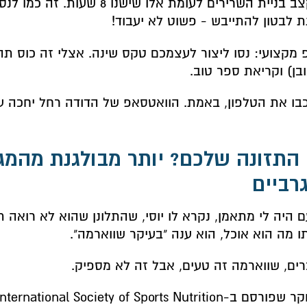
בקצב בניית השרירים לעומת אלו שישנו 8
 לבטון להתייבש - פשוט לא יעבוד!
 מקצועי: נסו ליצור לעצמכם טקס שינה. אצלי זה כוס תה 
בן) וקריאת ספר טוב.
בו את הטלפון, באמת. הוואטסאפ של הדודה רחל יחכה ע
. התזונה שלכם? יותר מבולגנת מהמג
רביים
 היה לי מתאמן, נקרא לו יוסי, שהתלונן שהוא לא רואה 
ו מה הוא אוכל, הוא ענה "בעיקר שווארמה".
ים, שווארמה זה טעים, אבל זה לא מספיק.
מחקר שפורסם ב-rnational Society of Sports Nutrition