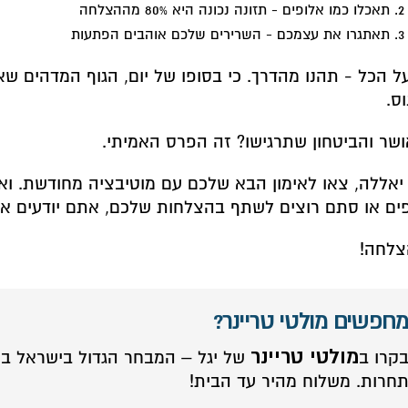
תאכלו כמו אלופים - תזונה נכונה היא 80% מההצלחה
תאתגרו את עצמכם - השרירים שלכם אוהבים הפתעות
ל הכל - תהנו מהדרך. כי בסופו של יום, הגוף המדהים שא
וס.
שר והביטחון שתרגישו? זה הפרס האמיתי.
יאללה, צאו לאימון הבא שלכם עם מוטיבציה מחודשת. וא
ים או סתם רוצים לשתף בהצלחות שלכם, אתם יודעים אי
צלחה!
חפשים מולטי טריינר?
מולטי טריינר
קרו ב
של יגל – המבחר הגדול בישראל במ
חרות. משלוח מהיר עד הבית!