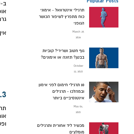
Popular Posts
תרגילי אינטרוואל - אימוני
כוח מתפרץ לשיפור הכושר
גרם
הגופני
איך
March 29,
2024
גוף חטוב ושרירי? קוביות
בבטן? תזונה או אימונים?
October
12, 2023
10 תרגילי חימום לפני אימון
3. אתם מתאמנים כמו רובוטים - אותו דבר, כל יום
ובמהלכו - תרגילים
אינטנסיביים ביותר
May 06,
תרא
2015
אות
ופש
מכשיר ליד אחורית ותרגילים
מומלצים