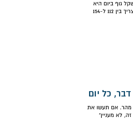
2.2 גרם לקילוגרם משקל גוף ביום היא
אופטימלית לבניית שריר. זה אומר שבן אדם במשקל 70 ק"ג צריך בין 112 ל-154
 מהר. אם תעשו את
זה, לא מעניין"