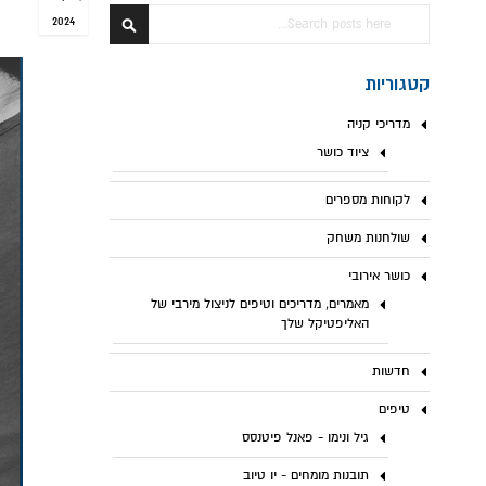
חפש
2024
חפש
קטגוריות
מדריכי קניה
ציוד כושר
לקוחות מספרים
שולחנות משחק
כושר אירובי
מאמרים, מדריכים וטיפים לניצול מירבי של
האליפטיקל שלך
חדשות
טיפים
גיל ונימו - פאנל פיטנסס
תובנות מומחים - יו טיוב