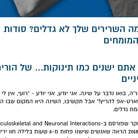
ה השרירים שלך לא גדלים? סודות ו
מומחים
. אתם ישנים כמו תינוקות... של הורי
ניים
'ה, בואו נדבר על שינה. אני יודע, אני יודע - "רועי, אין לי ז
רט-אפ להריץ!" אבל תקשיבו, השינה היא המקום שבו ה
ת גדלים.
מחקר שפורסם ב-oskeletal and Neuronal Interactions
ב-2018 הראה שאנשים שישנו פחות מ-6 שעות