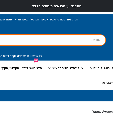
התקנה עי טכנאים מומחים בלבד
חנות ציוד ספורט, אביזרי כושר המובילה בישראל - הזמנה אונליי
על אודתינו
חווית קניה
לקנות בטוח
מג
אש
י כושר ביתיים
ציוד לחדר כושר מקצועי
חדר כושר ביתי - מקצועי, מקיף ו
יבשי מזון
Yacov Avram
-