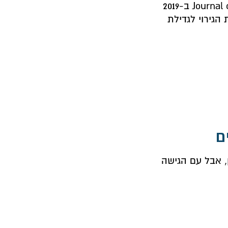
מחקר שפורסם ב-Journal of Strength and Conditioning Research ב-2019
הגירוי לגדילת
ם
ן, אבל עם הגישה