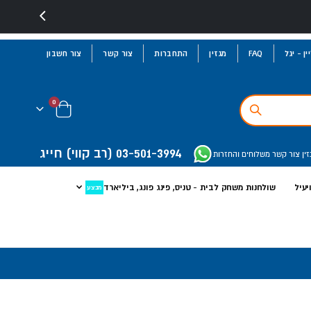
ן - יגל
FAQ
מגזין
התחברות
צור קשר
צור חשבון
פריטים
0
Cart
03-501-3994
(רב קווי)
חייג
זין
צור קשר
משלוחים והחזרות
יעיל
שולחנות משחק לבית - טניס, פינג פונג, ביליארד
מבצע