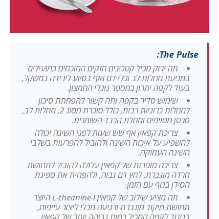
The Pulse:
תה ירוק מכיל קטכינים חזקים המוכחים כמועילים
במניעת מחלות לב וכלי דם ואף בסיוע לירידה במשקל,
בעוד לקפה יתרון במספר נוגדי החמצון.
שימוש סדיר בקפה ותה קשור להפחתת סיכון
למחלות כרוניות רבות, כולל סוכרת מסוג 2, מחלות לב,
סרטן מסוימים ומחלת הכבד השומנית.
צריכת קפאין אף שש שעות לפני השינה יכולה
להשפיע על איכות השינה ולהוביל להפרעות בשלבי
השינה העמוקה.
צריכה מופרזת של קפאין עלולה להוביל לתחושת
חרדה מוגברת, לחץ דם גבוה, ולהפחית את ספיגת
הסידן בגוף עם הזמן.
תה מציע שילוב של קפאין ו-L-theanine היוצר
תחושת מיקוד מוגברת ורגיעה מבלי ליצור עייפות,
בניגוד לקפה המכיל כמות גבוהה יותר של קפאין.