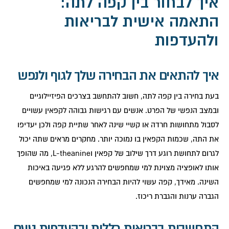
איך לבחור בין קפה לתה:
התאמה אישית לבריאות
ולהעדפות
איך להתאים את הבחירה שלך לגוף ולנפש
בעת בחירה בין קפה לתה, חשוב להתחשב בצרכים הפיזיילוגיים
ובמצב הנפשי של הפרט. אנשים עם רגישות גבוהה לקפאין עשויים
לסבול מתחושות חרדה או קשיי שינה לאחר שתיית קפה ולכן יעדיפו
את התה, שכמות הקפאין בו נמוכה יותר. מחקרים מראים שתה יכול
לגרום לתחושת רוגע דרך שילוב של קפאין וL-theanine, מה שהופך
אותו לאופציה מצוינת למי שמחפשים להרגע ללא פגיעה באיכות
השינה. מאידך, קפה עשוי להיות הבחירה הנכונה למי שמחפשים
הגברה ערנות והגברת ריכוז.
התחשבות בבריאות כללית ובהעדפות טעם