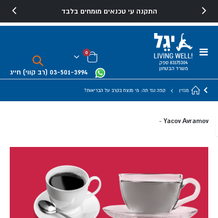
התקנה עי טכנאים מומחים בלבד
משלוח והרכבה חינם למוצרים נבחרים
Toggle
פריטים
0
Nav
Cart
83175304 ספק
משרד הבטחון
03-501-3994
(רב קווי)
חייג
מגזין
קפה נגד תה: מי מנצח בקרב על הבריאות?
Yacov Avramov
-