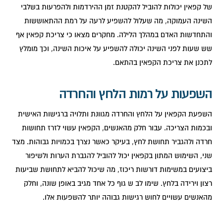
של קפאין יכולות להוביל להקטנת זמן ההירדמות ולהפרעות בשלבי
השינה העמוקה, מה שעלול להשפיע לרעה על רמת ההתאוששות
והתחדשות האדם במהלך הלילה. מחקרים מצאו כי צריכת קפאין אף
שש שעות לפני השינה יכולה להשפיע על איכות השינה, וכך מומלץ
לתכנן את צריכת הקפאין בהתאם.
השפעות על רמות הלחץ והחרדה
השפעת הקפאין על הלחץ והחרדה מגוונת ותלויה ברגישות האישית
ובכמות הצריכה. עבור חלק מהאנשים, הקפאין עשוי לזרז תחושות
חרדה ולהגביר תחושת לחץ, בעיקר כאשר נצרך בכמויות גבוהות. מצד
שני, השימוש המתון בקפאין יכול להוביל להגברת הערות ולשיפור
ביצועים במשימות דורשות ריכוז, מה שיכול להביא לתחושת שביעות
רצון וירידה בלחץ. שימו לב ש גוף כל אחד מגיב באופן שונה, וחלק
מהאנשים עשויים לחוש רגישות גבוהה יותר להשפעות אלו.