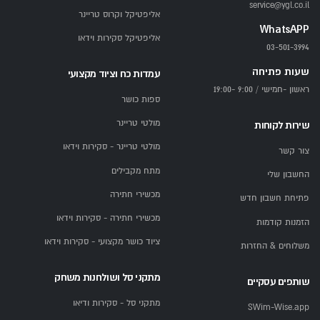
service@ygl.co.il
אליפטיקל וקרוס טריינר
WhatsAPP
אליפטיקל סקירות וידאו
03-501-3994
שעות פתיחה
עמדות כח וציוד מקצועי
ראשון -חמישי / 9:00 -19:00
ספות כושר
מולטי טריינר
שירות לקוחות
מולטי טריינר - סקירות וידאו
צור קשר
מתח מקבילים
החשבון שלי
מכשירי חתירה
פתיחת חשבון חדש
מכשירי חתירה - סקירות וידאו
הזמנות קודמות
ציוד כושר מקצועי - סקירות וידאו
משלוחים & החזרות
מתקני סל ושולחנות משחק
שותפים עסקיים
מתקני סל - סקירות ודיאו
SWim-Wise.app