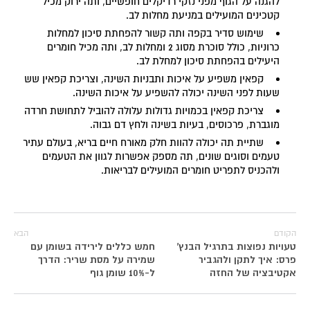
להגנה על הגוף מפני נזקי רדיקלים חופשיים, ותה ירוק מכיל
קטכינים המועילים במניעת מחלות לב.
שימוש סדיר בקפה ותה קשור להפחתת סיכון למחלות
כרוניות, כולל סוכרת מסוג 2 ומחלות לב, ותה מכיל חומרים
היעילים בהפחתת סיכון למחלת לב.
קפאין משפיע על איכות ותבניות השינה, וצריכת קפאין שש
שעות לפני השינה יכולה להשפיע על איכות השינה.
צריכת קפאין בכמויות גדולות עלולה להוביל לתחושת חרדה
מוגברת, פרכוסים, בעיות בשינה ולחץ דם גבוה.
שתיית תה יכולה להוות חלק מאורח חיים בריא, בעולם עתיר
טעמים וסוגים שונים, תה מספק אפשרות לגוון את הטעמים
ולהכניס לתפריט חומרים המועילים לבריאות.
הקודם
הבא
טעויות נפוצות בתרגיל הבנץ'
חמש כללים לירידה בשומן עם
פרס: איך לתקן ולהגביר
שמירה על מסת שריר: הדרך
אקטיבציה של החזה
ל-10% שומן גוף