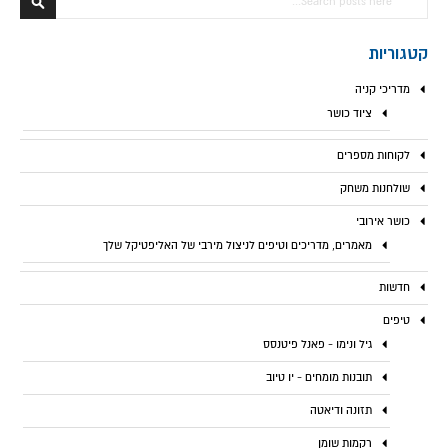
חפש
קטגוריות
מדריכי קניה
ציוד כושר
לקוחות מספרים
שולחנות משחק
כושר אירובי
מאמרים, מדריכים וטיפים לניצול מירבי של האליפטיקל שלך
חדשות
טיפים
גיל ונימו - פאנל פיטנסס
תובנות מומחים - יו טיוב
תזונה ודיאטה
רקמות שומן