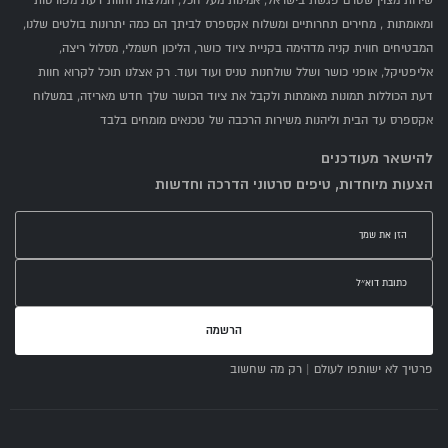
שירות מצוין שטרם פגשת בישראל, אמינות מעל הכל, המלצות וחוות דעת מפורטות
ומאומתות , מחירים תחרותיים ומשלוח אקספרס לביתך הם כמה יתרונות בולטים שלנו,
המבטיחים חווית קניה מדהימה בקניית ציוד כושר, הליכון חשמלי, מסלול ריצה,
אליפטיקל, אופני כושר ושלל שולחנות טניס ועוד ועוד. רק אצלנו תוכל לקרוא חוות
דעת הכוללות תמונות מאומתות ולקבל את ציוד הכושר שלך חדש מאריזה, במשלוח
אקספרס עד הבית וליהנות משירות הרכבה של טכנאים מומחים בלבד
להישאר מעודכנים
הצעות מיוחדות, טיפים סרטוני הדרכה וחדשות
הרשמה
פרטיך לא ישותפו לעולם | רק מה שחשוב