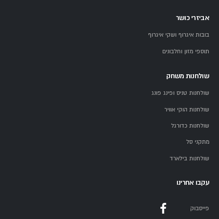
אביזרי כושר
בובות איגרוף ושקי איגרוף
תוספי מזון וחלבונים
שולחנות משחק
שולחנות טניס ופינג פונג
שולחנות הוקי אוויר
שולחנות כדורגל
מתקני סל
שולחנות בילארד
עקבו אחרינו
פייסבוק