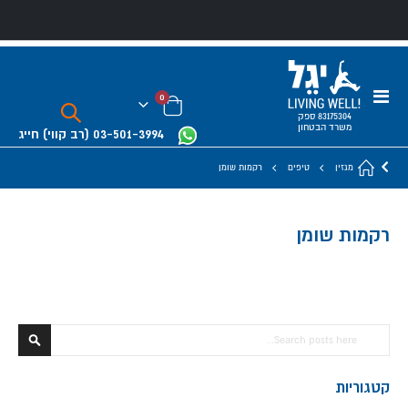
Toggle
0
Nav
Cart
83175304 ספק
משרד הבטחון
03-501-3994
(רב קווי)
חייג
טיפים
מגזין
רקמות שומן
רקמות שומן
חפש
חפש
קטגוריות