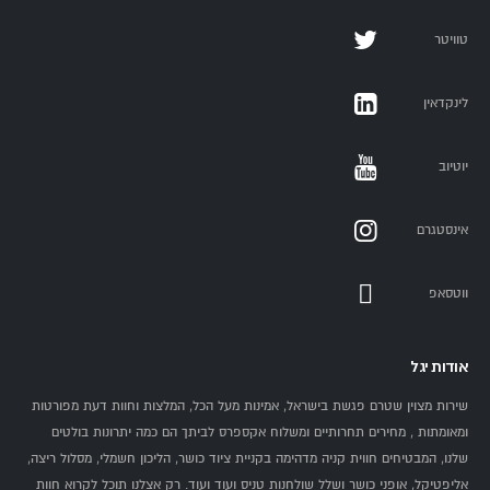
טוויטר
לינקדאין
יוטיוב
אינסטגרם
ווטסאפ
אודות יגל
שירות מצוין שטרם פגשת בישראל, אמינות מעל הכל, המלצות וחוות דעת מפורטות
ומאומתות , מחירים תחרותיים ומשלוח אקספרס לביתך הם כמה יתרונות בולטים
שלנו, המבטיחים חווית קניה מדהימה בקניית ציוד כושר, הליכון חשמלי, מסלול ריצה,
אליפטיקל, אופני כושר ושלל שולחנות טניס ועוד ועוד. רק אצלנו תוכל לקרוא חוות