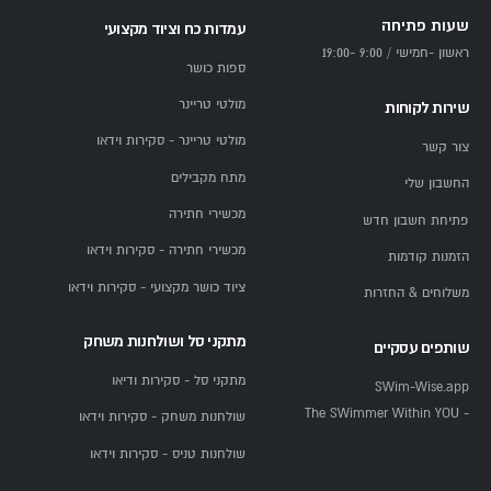
שעות פתיחה
עמדות כח וציוד מקצועי
ראשון -חמישי / 9:00 -19:00
ספות כושר
מולטי טריינר
שירות לקוחות
מולטי טריינר - סקירות וידאו
צור קשר
מתח מקבילים
החשבון שלי
מכשירי חתירה
פתיחת חשבון חדש
מכשירי חתירה - סקירות וידאו
הזמנות קודמות
ציוד כושר מקצועי - סקירות וידאו
משלוחים & החזרות
מתקני סל ושולחנות משחק
שותפים עסקיים
מתקני סל - סקירות ודיאו
SWim-Wise.app
- The SWimmer Within YOU
שולחנות משחק - סקירות וידאו
שולחנות טניס - סקירות וידאו