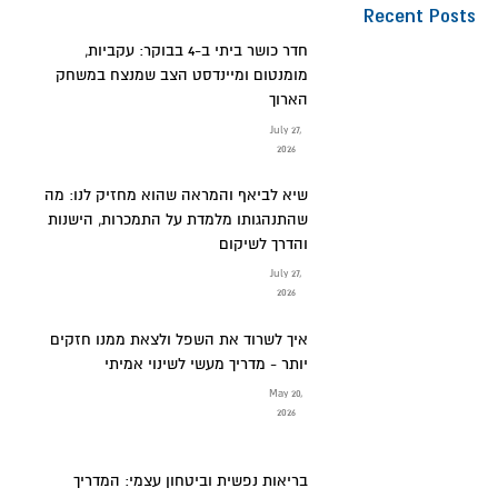
Recent Posts
חדר כושר ביתי ב-4 בבוקר: עקביות,
מומנטום ומיינדסט הצב שמנצח במשחק
הארוך
July 27,
2026
שיא לביאף והמראה שהוא מחזיק לנו: מה
שהתנהגותו מלמדת על התמכרות, הישנות
והדרך לשיקום
July 27,
2026
איך לשרוד את השפל ולצאת ממנו חזקים
יותר - מדריך מעשי לשינוי אמיתי
May 20,
2026
בריאות נפשית וביטחון עצמי: המדריך