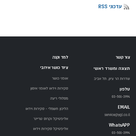
עדכוני RSS
צור קשר
למד וקנה
ציוד כושר אירובי
תצוגה ומשרד ראשי
אופני כושר
שדרות הר ציון, תל אביב
סקירות וידאו לאופני אימון
טלפון
03-501-3994
מסלולי ריצה
EMAIL
הליכון חשמלי - סקירות וידאו
service@ygl.co.il
אליפטיקל וקרוס טריינר
WhatsAPP
אליפטיקל סקירות וידאו
03-501-3994