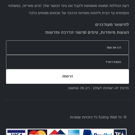
דעת הכוללות תמונות מאומתות ולקבל את ציוד הכושר שלך חדש מאריזה, במשלוח
אקספרס עד הבית וליהנות משירות הרכבה של טכנאים מומחים בלבד
להישאר מעודכנים
הצעות מיוחדות, טיפים סרטוני הדרכה וחדשות
הרשמה
פרטיך לא ישותפו לעולם | רק מה שחשוב
© יגל Living Well! כל הזכויות שמורות