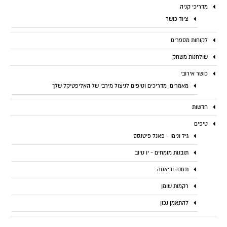
מדריכי קניה
ציוד כושר
לקוחות מספרים
שולחנות משחק
כושר אירובי
מאמרים, מדריכים וטיפים לניצול מירבי של האליפטיקל שלך
חדשות
טיפים
גיל ונימו - פאנל פיטנסס
תובנות מומחים - יו טיוב
תזונה ודיאטה
רקמות שומן
להתאמן נכון