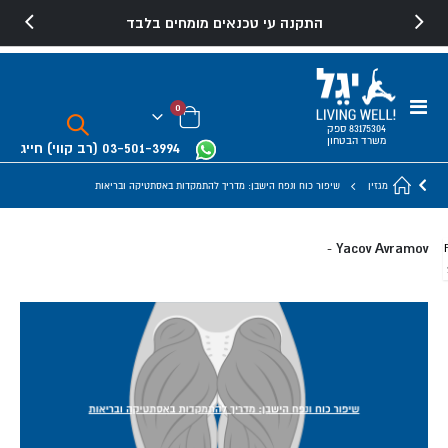
התקנה עי טכנאים מומחים בלבד
משלוח והרכבה חינם למוצרים נבחרים
Toggle
פריטים
0
Nav
Cart
83175304 ספק
משרד הבטחון
03-501-3994
(רב קווי)
חייג
מגזין
שיפור כוח ונפח הישבן: מדריך להתמקדות באסתטיקה ובריאות
Yacov Avramov
-