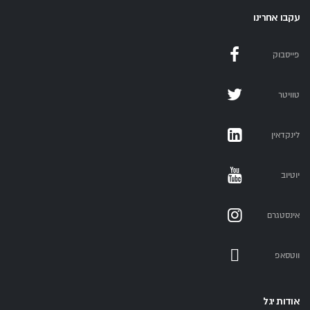
עקבו אחרינו
פייסבוק
טוויטר
לינקדאין
יוטיוב
אינסטגרם
ווטסאפ
אודות יגל