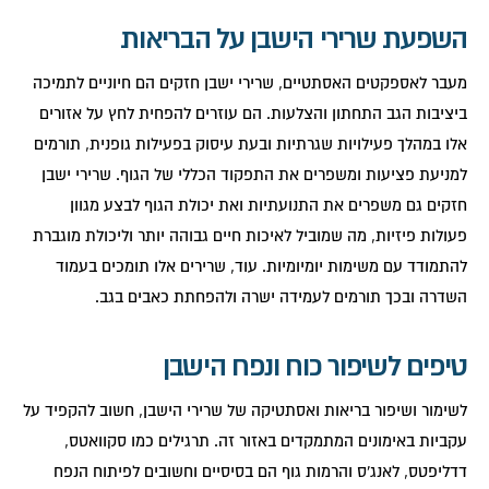
השפעת שרירי הישבן על הבריאות
מעבר לאספקטים האסתטיים, שרירי ישבן חזקים הם חיוניים לתמיכה
ביציבות הגב התחתון והצלעות. הם עוזרים להפחית לחץ על אזורים
אלו במהלך פעילויות שגרתיות ובעת עיסוק בפעילות גופנית, תורמים
למניעת פציעות ומשפרים את התפקוד הכללי של הגוף. שרירי ישבן
חזקים גם משפרים את התנועתיות ואת יכולת הגוף לבצע מגוון
פעולות פיזיות, מה שמוביל לאיכות חיים גבוהה יותר וליכולת מוגברת
להתמודד עם משימות יומיומיות. עוד, שרירים אלו תומכים בעמוד
השדרה ובכך תורמים לעמידה ישרה ולהפחתת כאבים בגב.
טיפים לשיפור כוח ונפח הישבן
לשימור ושיפור בריאות ואסתטיקה של שרירי הישבן, חשוב להקפיד על
עקביות באימונים המתמקדים באזור זה. תרגילים כמו סקוואטס,
דדליפטס, לאנג'ס והרמות גוף הם בסיסיים וחשובים לפיתוח הנפח