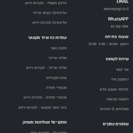
EMAIL
הליכון חשמלי - סקירות וידאו
service@ygl.co.il
אליפטיקל וקרוס טריינר
WhatsAPP
אליפטיקל סקירות וידאו
03-501-3994
שעות פתיחה
עמדות כח וציוד מקצועי
ראשון -חמישי / 9:00 -19:00
ספות כושר
מולטי טריינר
שירות לקוחות
מולטי טריינר - סקירות וידאו
צור קשר
מתח מקבילים
החשבון שלי
מכשירי חתירה
פתיחת חשבון חדש
מכשירי חתירה - סקירות וידאו
הזמנות קודמות
ציוד כושר מקצועי - סקירות וידאו
משלוחים & החזרות
מתקני סל ושולחנות משחק
שותפים עסקיים
מתקני סל - סקירות ודיאו