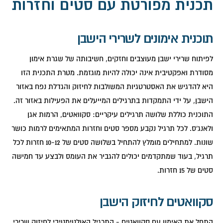
תכנית מפורטת עם סטים וחזרות
תוכנית אימונים לשרירי הישבן
לפיתוח שרירי ישבן מעוצבים וחזקים, חשיבותה של שגרת אימון
מסודרת ואפקטיבית אינה יכולה להיות מוגזמת. מטרת התכנית הזו
היא להדגיש את האסטרטגיות המשולבות לחיזוק והגדלת נפח באזור
הישבן, על ידי התמקדות בתרגילים המייעלים את הפעילות באזור זה.
התוכנית כוללת שלושה תרגילים עיקריים: סקוואטים, הרמות אגן
ולאנג'ס. לכל תרגיל נקבע מספר סטים וחזרות המתאימים לרמות כושר
שונות. למתחילים מומלץ להתחיל בשלושה סטים של 10-12 חזרות לכל
תרגיל, בעוד שמתקדמים יכולים להגביר את העומס ולבצע עד חמישה
סטים של 15 חזרות.
סקוואטים לחיזוק הישבן
התחל את האימון עם סקוואטים - התרגיל האולטימטיבי לחיזוק שרירי