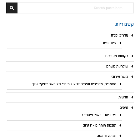
חפש
חפש
קטגוריות
מדריכי קניה
ציוד כושר
לקוחות מספרים
שולחנות משחק
כושר אירובי
מאמרים, מדריכים וטיפים לניצול מירבי של האליפטיקל שלך
חדשות
טיפים
גיל ונימו - פאנל פיטנסס
תובנות מומחים - יו טיוב
תזונה ודיאטה