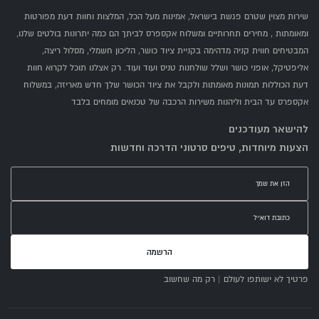
שירות מצוין שטרם פגשת בישראל, אמינות מעל הכל, המלצות וחוות דעת מפורטות
ומאומתות , מחירים תחרותיים ומשלוח אקספרס לביתך הם כמה יתרונות בולטים שלנו,
המבטיחים חווית קניה מדהימה בקניית ציוד כושר, הליכון חשמלי, מסלול ריצה,
אליפטיקל, אופני כושר ושלל שולחנות טניס ועוד ועוד. רק אצלנו תוכל לקרוא חוות
דעת הכוללות תמונות מאומתות ולקבל את ציוד הכושר שלך חדש מאריזה, במשלוח
אקספרס עד הבית וליהנות משירות הרכבה של טכנאים מומחים בלבד
להישאר מעודכנים
הצעות מיוחדות, טיפים סרטוני הדרכה וחדשות
הרשמה
פרטיך לא ישותפו לעולם | רק מה שחשוב