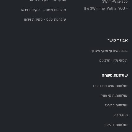
SWim-Wise.app
- The SWimmer Within YOU
שולחנות משחק - סקירות וידאו
שולחנות טניס - סקירות וידאו
אביזרי כושר
בובות איגרוף ושקי איגרוף
תוספי מזון וחלבונים
שולחנות משחק
שולחנות טניס ופינג פונג
שולחנות הוקי אוויר
שולחנות כדורגל
מתקני סל
שולחנות בילארד