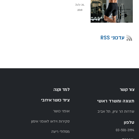
July 24,
2018
עדכוני RSS
צור קשר
למד וקנה
ציוד כושר אירובי
תצוגה ומשרד ראשי
אופני כושר
שדרות הר ציון, תל אביב
סקירות וידאו לאופני אימון
טלפון
03-501-3994
מסלולי ריצה