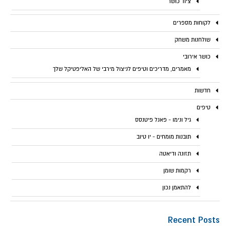
ציוד כושר
לקוחות מספרים
שולחנות משחק
כושר אירובי
מאמרים, מדריכים וטיפים לניצול מירבי של האליפטיקל שלך
חדשות
טיפים
גיל ונימו - פאנל פיטנסס
תובנות מומחים - יו טיוב
תזונה ודיאטה
רקמות שומן
להתאמן נכון
Recent Posts