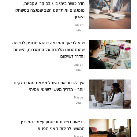
חדר כושר ביתי ב-4 בבוקר: עקביות,
מומנטום ומיינדסט הצב שמנצח במשחק
הארוך
July 27,
2026
שיא לביאף והמראה שהוא מחזיק לנו: מה
שהתנהגותו מלמדת על התמכרות, הישנות
והדרך לשיקום
July 27,
2026
איך לשרוד את השפל ולצאת ממנו חזקים
יותר - מדריך מעשי לשינוי אמיתי
May 20,
2026
בריאות נפשית וביטחון עצמי: המדריך
המעשי לחיזוק האני הפנימי
May 05,