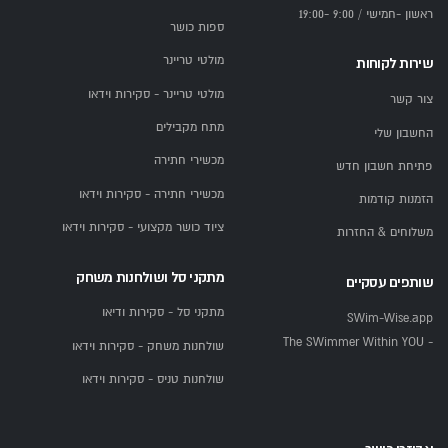
ראשון -חמישי / 9:00 -19:00
ספות כושר
מולטי טריינר
שירות לקוחות
מולטי טריינר - סקירות וידאו
צור קשר
מתח מקבילים
החשבון שלי
מכשירי חתירה
פתיחת חשבון חדש
מכשירי חתירה - סקירות וידאו
הזמנות קודמות
ציוד כושר מקצועי - סקירות וידאו
משלוחים & החזרות
מתקני סל ושולחנות משחק
שותפים עסקיים
מתקני סל - סקירות ודיאו
SWim-Wise.app
- The SWimmer Within YOU
שולחנות משחק - סקירות וידאו
שולחנות טניס - סקירות וידאו