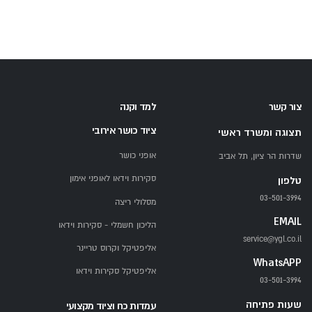
צור קשר
למד וקנה
ציוד כושר אירובי
תצוגה ומשרד ראשי
אופני כושר
שדרות הר ציון, תל אביב
סקירות וידאו לאופני אימון
טלפון
03-501-3994
מסלולי ריצה
EMAIL
הליכון חשמלי - סקירות וידאו
service@ygl.co.il
אליפטיקל וקרוס טריינר
WhatsAPP
אליפטיקל סקירות וידאו
03-501-3994
שעות פתיחה
עמדות כח וציוד מקצועי