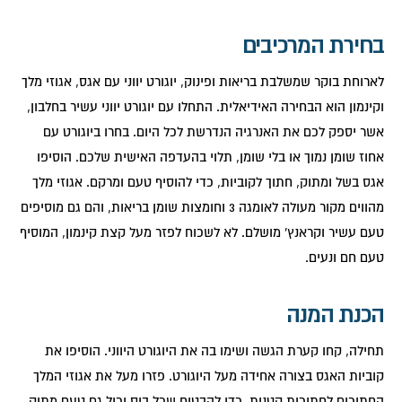
בחירת המרכיבים
לארוחת בוקר שמשלבת בריאות ופינוק, יוגורט יווני עם אגס, אגוזי מלך
וקינמון הוא הבחירה האידיאלית. התחלו עם יוגורט יווני עשיר בחלבון,
אשר יספק לכם את האנרגיה הנדרשת לכל היום. בחרו ביוגורט עם
אחוז שומן נמוך או בלי שומן, תלוי בהעדפה האישית שלכם. הוסיפו
אגס בשל ומתוק, חתוך לקוביות, כדי להוסיף טעם ומרקם. אגוזי מלך
מהווים מקור מעולה לאומגה 3 וחומצות שומן בריאות, והם גם מוסיפים
טעם עשיר וקראנץ' מושלם. לא לשכוח לפזר מעל קצת קינמון, המוסיף
טעם חם ונעים.
הכנת המנה
תחילה, קחו קערת הגשה ושימו בה את היוגורט היווני. הוסיפו את
קוביות האגס בצורה אחידה מעל היוגורט. פזרו מעל את אגוזי המלך
החתוכים לחתיכות קטנות, כדי להבטיח שכל ביס יכיל גם טעם מתוק