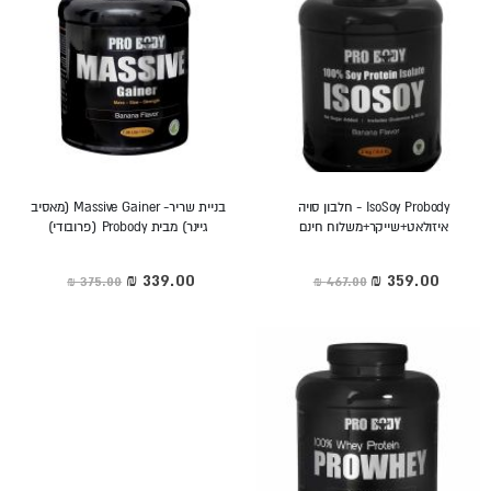
IsoSoy Probody - חלבון סויה
בניית שריר- Massive Gainer (מאסיב
איזולאט+שייקר+משלוח חינם
גיינר) מבית Probody (פרובודי)
מחיר
מחיר
מיוחד
מיוחד