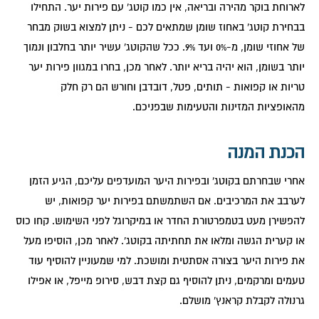
לארוחת בוקר מהירה ובריאה, אין כמו קוטג' עם פירות יער. התחילו
בבחירת קוטג' באחוז שומן שמתאים לכם - ניתן למצוא בשוק מבחר
של אחוזי שומן, מ-0% ועד 9%. ככל שהקוטג' עשיר יותר בחלבון ונמוך
יותר בשומן, הוא יהיה בריא יותר. לאחר מכן, בחרו במגוון פירות יער
טריות או קפואות - תותים, פטל, דובדבן וחורש הם רק חלק
מהאופציות המזינות והטעימות שבפניכם.
הכנת המנה
אחרי שבחרתם בקוטג' ובפירות היער המועדפים עליכם, הגיע הזמן
לערבב את המרכיבים. אם השתמשתם בפירות יער קפואות, יש
להפשירן מעט בטמפרטורת החדר או במיקרוגל לפני השימוש. קחו כוס
או קערית הגשה ומלאו את תחתיתה בקוטג'. לאחר מכן, הוסיפו מעל
את פירות היער בצורה אסתטית ומושכת. למי שמעוניין להוסיף עוד
טעמים ומרקמים, ניתן להוסיף גם קצת דבש, סירופ מייפל, או אפילו
גרנולה לקבלת קראנץ' מושלם.