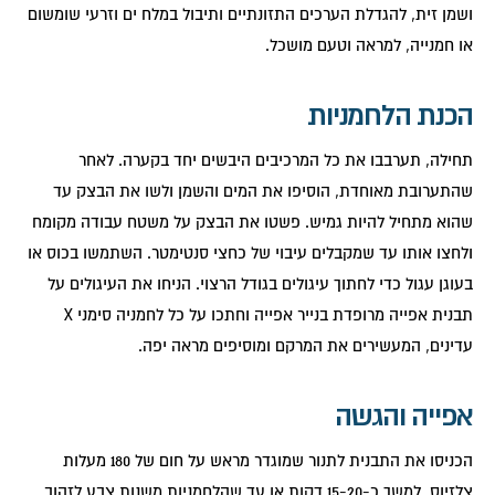
ושמן זית, להגדלת הערכים התזונתיים ותיבול במלח ים וזרעי שומשום
או חמנייה, למראה וטעם מושכל.
הכנת הלחמניות
תחילה, תערבבו את כל המרכיבים היבשים יחד בקערה. לאחר
שהתערובת מאוחדת, הוסיפו את המים והשמן ולשו את הבצק עד
שהוא מתחיל להיות גמיש. פשטו את הבצק על משטח עבודה מקומח
ולחצו אותו עד שמקבלים עיבוי של כחצי סנטימטר. השתמשו בכוס או
בעוגן עגול כדי לחתוך עיגולים בגודל הרצוי. הניחו את העיגולים על
תבנית אפייה מרופדת בנייר אפייה וחתכו על כל לחמניה סימני X
עדינים, המעשירים את המרקם ומוסיפים מראה יפה.
אפייה והגשה
הכניסו את התבנית לתנור שמוגדר מראש על חום של 180 מעלות
צלזיוס, למשך כ-15-20 דקות או עד שהלחמניות משנות צבע לזהוב