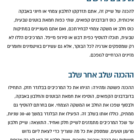
להכנה של שייק זה, אתם תזדקקו לחלבון צמחי או חיוני באבקה
איכותית, כוס דובדבנים קפואים, שתי כפות חמאת בוטנים טבעית,
כוס חלב או משקה צמחי לבחירתכם, ואם אתם מעוניינים במתיקות
טבעית, תוכלו להוסיף כפית דבש או סירופ מייפל. המרכיבים הללו לא
רק שמספקים אנרגיה לכל הבוקר, אלא גם עשירים בוויטמינים וחומרים
מזינים הכרחיים לגופכם.
ההכנה שלב אחר שלב
ההכנה פשוטה ומהירה: הניחו את כל המרכיבים בבלנדר חזק. התחילו
בדובדבנים הקפואים, הוסיפו את חמאת הבוטנים והחלבון באבקה,
ולבסוף שפכו את החלב או המשקה הצמחי. אם בחרתם להוסיף גם
ממתיק, כוללו אותו בשלב זה. הפעילו את הבלנדר במשך 30-60 שניות,
עד שכל המרכיבים מתמזגים לשייק חלק ואחיד. התוצאה: שייק חלבון
מרענן וטעים, שמספק את כל מה שצריך כדי לצאת ליום גדוש