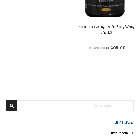
ProBody Whey אבקת חלבון פרובודי
2.3 ק"ג
מחיר
מיוחד
חפש
חפש
קטגוריות
מדריכי קניה