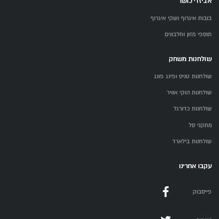
אביזרי כושר
בובות איגרוף ושקי איגרוף
תוספי מזון וחלבונים
שולחנות משחק
שולחנות טניס ופינג פונג
שולחנות הוקי אוויר
שולחנות כדורגל
מתקני סל
שולחנות בילארד
עקבו אחרינו
פייסבוק