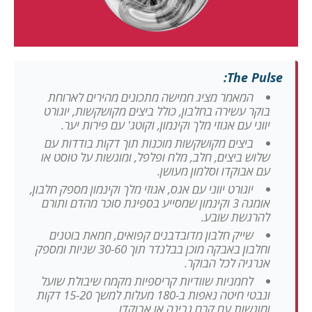
The Pulse:
המאמר מציג חמישה מתכונים מהירים לארוחת
בוקר עשירה בחלבון, כולל ביצים מקושקשות, יוגורט
יווני עם אגוזי מלך וקינמון, וקוטג' עם פירות יער.
ביצים מקושקשות מוכנות תוך דקות בודדות עם
שלוש ביצים, חלב, מלח ופלפל, ומוגשות על טוסט או
עם אבוקדו וסלמון מעושן.
יוגורט יווני עם אגס, אגוזי מלך וקינמון מספק חלבון,
אומגה 3 וקינמון שמסייע בספיגת סוכר מהדם ותורם
להרגשת שובע.
שייק חלבון מדובדבנים קפואים, חמאת בוטנים
וחלבון באבקה מוכן בבלנדר תוך 30-60 שניות ומספק
אנרגיה לכל הבוקר.
לחמניות שוודיות קריספיות מקמח שיבולת שועל
ונבטי חיטה נאפות ב-180 מעלות למשך 15-20 דקות
ומוגשות עם קרם גבינה או אבוקדו.