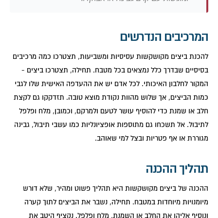
המרכיבים הנדרשים
להכנת ביצים מקושקשות עסיסיות ומשביעות, תצטרכו כמה מרכיבים
בסיסיים שבדרך כלל נמצאים בכל מטבח. תחילה, תצטרכו ביצים -
המקור לחלבון האיכותי. לכל אדם יש את ההעדפה האישית שלו לגבי
כמות הביצים, אך שלוש מהוות נקודת מוצא טובה. תזדקקו גם לקצת
חלב או שמנת כדי להוסיף עושר לטעם ולמרקם, וכמובן, מלח ופלפל
לתיבול. אל תשכחו גם מתוספות אופציונליות כמו עשבי תיבול, גבינה
מגוררת או אף פטריות ובצל למי שאוהב.
תהליך ההכנה
ההכנה של ביצים מקושקשות היא תהליך פשוט ומהיר, שלא דורש
מיומנויות מיוחדות במטבח. תחילה, נשבר את הביצים לתוך קערה
ונוסיף אליהן את החלב או השמנת, מלח ופלפל. נקציף היטב את