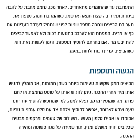
התערובת עד שהחומרים מתאחדים. לאחר מכן, נחמם מחבת על להבה
בינונית ונמרח בה קצת חמאה או שמן. כשהמחבת חמה, נשפוך את
תערובת הביצים ונחכה מספר שניות לפני שנתחיל לערבב בעדינות עם
כף או מרית. המפתח הוא לערבב בתנועות רכות ולא לאפשר לביצים
להתייבש מדי. אם בחרתם להוסיף תוספות, הזמן לעשות זאת הוא
כשהביצים עדיין רכות ולחות במעט.
הגשה ותוספות
הביצים המקושקשות טעימות ביותר כשהן חמותות, אז מומלץ להגיש
אותן מיד אחרי ההכנה. ניתן להגיש אותן על טוסט מחמצת או לחם
פרוס, מה שמוסיף מרקם נפלא למנה. למי שמחפש להוסיף עוד יותר
טעם וצבע לארוחה, אפשר להוסיף צלחת צד עם סלט עגבניות טריות,
אבוקדו או אפילו סלמון מעושן. השילוב של טעמים ומרקמים מבטיח
שכל ביס יהיה מושלם ומזין, תוך שמירה על מנה פשוטה ומהירה
ההכנה.