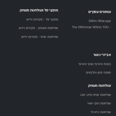
מתקני סל ושולחנות משחק
שותפים עסקיים
מתקני סל - סקירות ודיאו
SWim-Wise.app
- The SWimmer Within YOU
שולחנות משחק - סקירות וידאו
שולחנות טניס - סקירות וידאו
אביזרי כושר
בובות איגרוף ושקי איגרוף
תוספי מזון וחלבונים
שולחנות משחק
שולחנות טניס ופינג פונג
שולחנות הוקי אוויר
שולחנות כדורגל