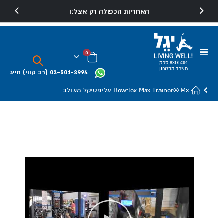
האחריות הכפולה רק אצלנו
Toggle
פריטים
0
Nav
Cart
83175304 ספק
משרד הבטחון
03-501-3994
(רב קווי)
חייג
Bowflex Max Trainer® M3 אליפטיקל משולב
Skip
to
the
end
of
the
images
gallery