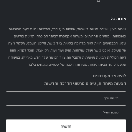
אודות יגל
שירות מצוין שטרם פגשת בישראל, אמינות מעל הכל, המלצות וחוות דעת מפורטות
ומאומתות , מחירים תחרותיים ומשלוח אקספרס לביתך הם כמה יתרונות בולטים
שלנו, המבטיחים חווית קניה מדהימה בקניית ציוד כושר, הליכון חשמלי, מסלול ריצה,
אליפטיקל, אופני כושר ושלל שולחנות טניס ועוד ועוד. רק אצלנו תוכל לקרוא חוות
דעת הכוללות תמונות מאומתות ולקבל את ציוד הכושר שלך חדש מאריזה, במשלוח
אקספרס עד הבית וליהנות משירות הרכבה של טכנאים מומחים בלבד
להישאר מעודכנים
הצעות מיוחדות, טיפים סרטוני הדרכה וחדשות
הרשמה