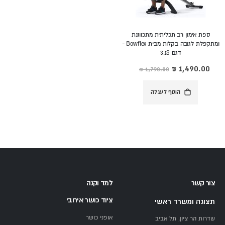
ספת אימון רב תכליתית מתכווננת
ומתקפלת לגובה בקלות מבית Bowflex -
דגם 3.1S
מחיר
מיוחד
הוסף לעגלה
צור קשר
למד וקנה
ציוד כושר אירובי
תצוגה ומשרד ראשי
אופני כושר
שדרות הר ציון, תל אביב