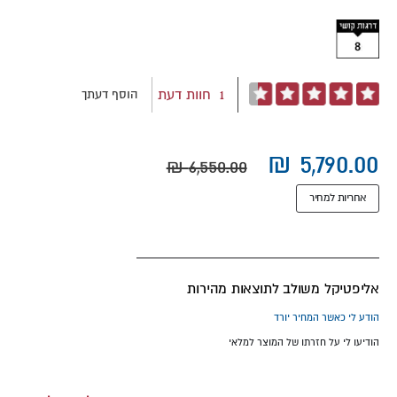
images
gallery
דירוג:
1
חוות דעת
הוסף דעתך
100
93
% of
אחריות למחיר
אליפטיקל משולב לתוצאות מהירות
הודע לי כאשר המחיר יורד
הודיעו לי על חזרתו של המוצר למלאי