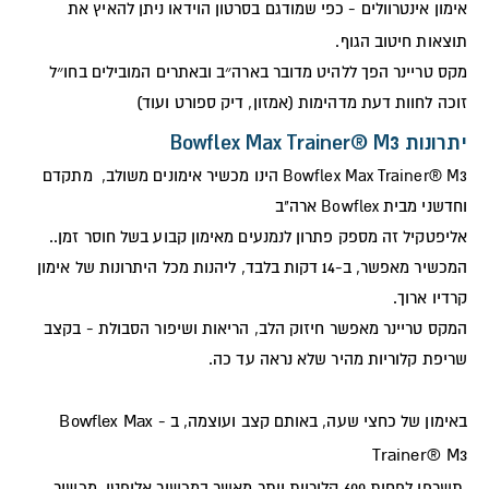
אימון אינטרוולים - כפי שמודגם בסרטון הוידאו ניתן להאיץ את
תוצאות חיטוב הגוף.
מקס טריינר הפך ללהיט מדובר בארה״ב ובאתרים המובילים בחו״ל
זוכה לחוות דעת מדהימות (אמזון, דיק ספורט ועוד)
יתרונות Bowflex Max Trainer® M3
Bowflex Max Trainer® M3 הינו מכשיר אימונים משולב, מתקדם
וחדשני מבית Bowflex ארה"ב
אליפטקיל זה מספק פתרון לנמנעים מאימון קבוע בשל חוסר זמן..
המכשיר מאפשר, ב-14 דקות בלבד, ליהנות מכל היתרונות של אימון
קרדיו ארוך.
המקס טריינר מאפשר חיזוק הלב, הריאות ושיפור הסבולת - בקצב
שריפת קלוריות מהיר שלא נראה עד כה.
Bowflex Max
באימון של כחצי שעה, באותם קצב ועוצמה, ב -
Trainer® M3
תשרפו לפחות 600 קלוריות יותר מאשר במכשיר אליפטי, מכשיר