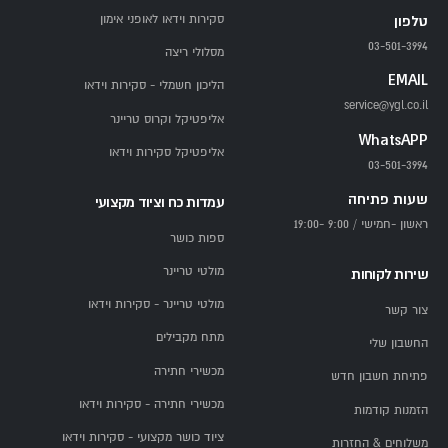
סקירות וידאו לאופני אימון
טלפון
03-501-3994
מסלולי ריצה
EMAIL
הליכון חשמלי - סקירות וידאו
service@ygl.co.il
אליפטיקל וקרוס טריינר
WhatsAPP
אליפטיקל סקירות וידאו
03-501-3994
שעות פתיחה
עמדות כח וציוד מקצועי
ראשון -חמישי / 9:00 -19:00
ספות כושר
מולטי טריינר
שירות לקוחות
מולטי טריינר - סקירות וידאו
צור קשר
מתח מקבילים
החשבון שלי
מכשירי חתירה
פתיחת חשבון חדש
מכשירי חתירה - סקירות וידאו
הזמנות קודמות
ציוד כושר מקצועי - סקירות וידאו
משלוחים & החזרות